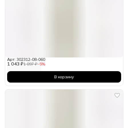
Арт: 302312-08-060
1 043 ₽
1 097 ₽
−
5
%
В корзину