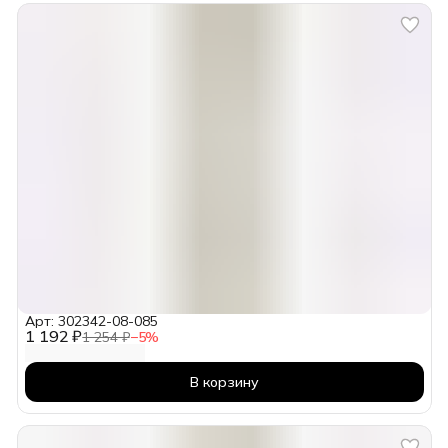
Арт: 302342-08-085
1 192 ₽
1 254 ₽
−
5
%
В корзину