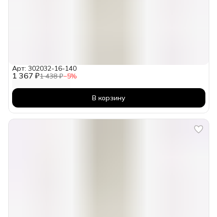
Арт: 302032-16-140
1 367 ₽
1 438 ₽
−
5
%
В корзину