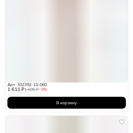
Арт: 302392-10-060
1 611 ₽
1 695 ₽
−
5
%
В корзину