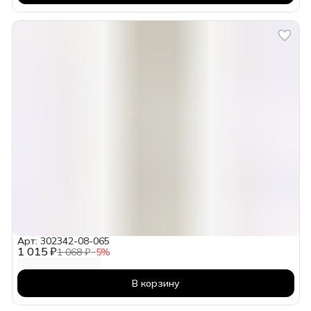
Арт: 302342-08-065
1 015 ₽
1 068 ₽
−
5
%
В корзину