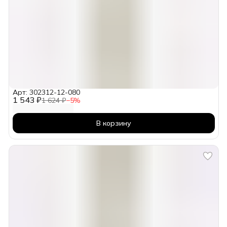
Арт: 302312-12-080
1 543 ₽
1 624 ₽
−
5
%
В корзину