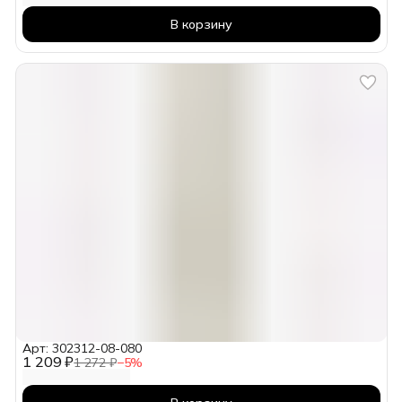
В корзину
Арт: 302312-08-080
1 209 ₽
1 272 ₽
−
5
%