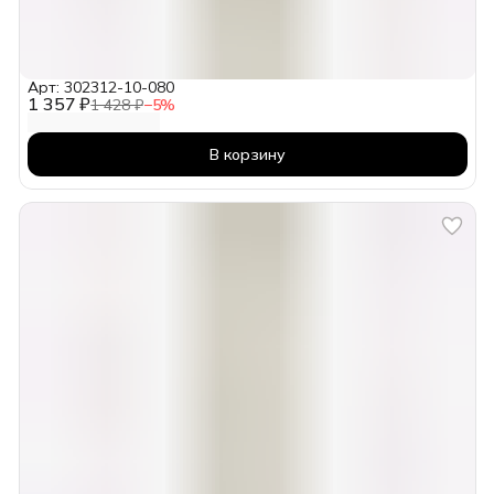
Арт: 302312-10-080
1 357 ₽
1 428 ₽
−
5
%
В корзину