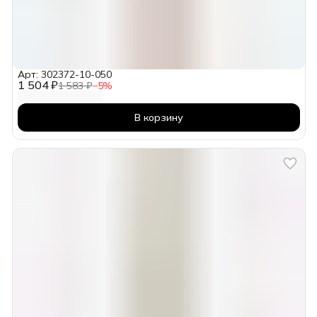
Арт: 302372-10-050
1 504 ₽
1 583 ₽
−
5
%
В корзину