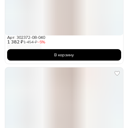
Арт: 302372-08-040
1 382 ₽
1 454 ₽
−
5
%
В корзину