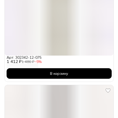
Арт: 302342-12-075
1 412 ₽
1 486 ₽
−
5
%
В корзину