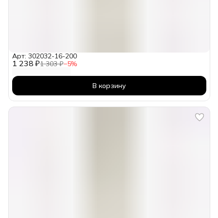
Арт: 302032-16-200
1 238 ₽
1 303 ₽
−
5
%
В корзину