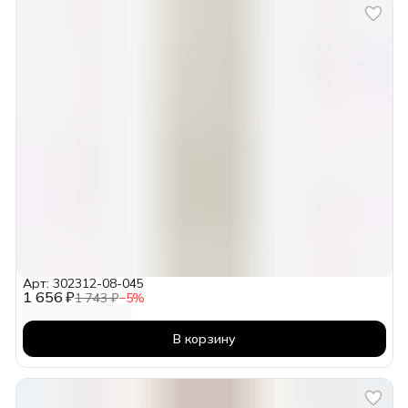
Арт: 302312-08-045
1 656 ₽
1 743 ₽
−
5
%
В корзину