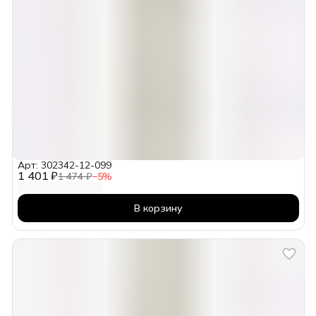
Арт: 302342-12-099
1 401 ₽
1 474 ₽
−
5
%
В корзину