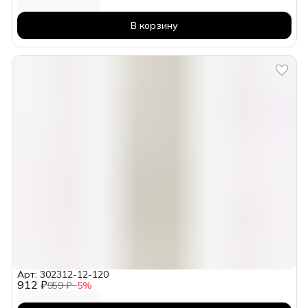
В корзину
Арт: 302312-12-120
912 ₽
959 ₽
−
5
%