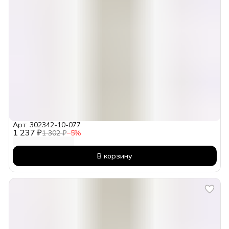
Арт: 302342-10-077
1 237 ₽
1 302 ₽
−
5
%
В корзину