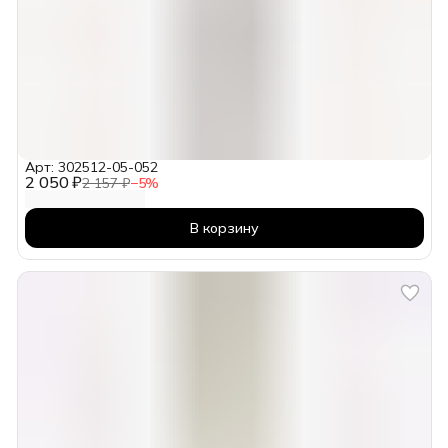
Арт: 302512-05-052
2 050 ₽
2 157 ₽
−
5
%
В корзину