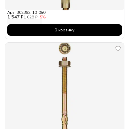
Арт: 302392-10-050
1 547 ₽
1 628 ₽
−
5
%
В корзину