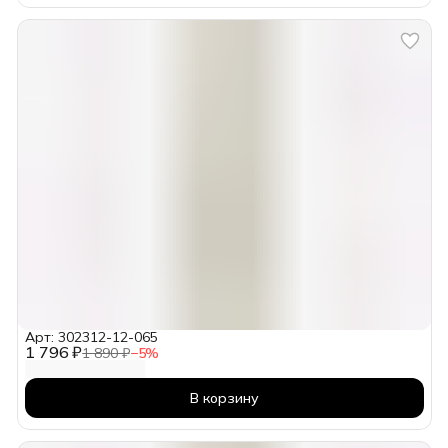
Арт: 302312-12-065
1 796 ₽
1 890 ₽
−
5
%
В корзину