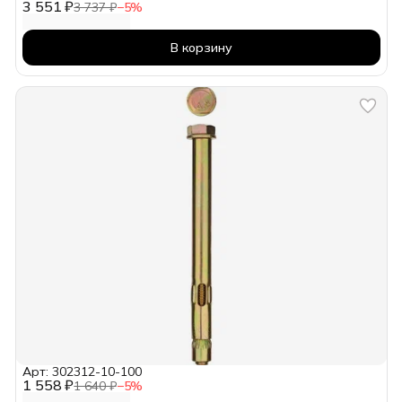
3 551 ₽
3 737 ₽
−
5
%
В корзину
Арт: 302312-10-100
1 558 ₽
1 640 ₽
−
5
%