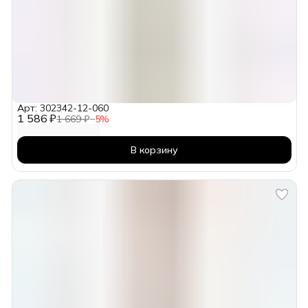
Арт: 302342-12-060
1 586 ₽
1 669 ₽
−
5
%
В корзину