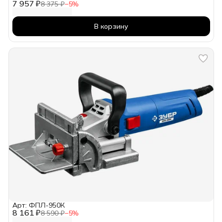
7 957 ₽
8 375 ₽
−
5
%
В корзину
Арт: ФПЛ-950К
8 161 ₽
8 590 ₽
−
5
%