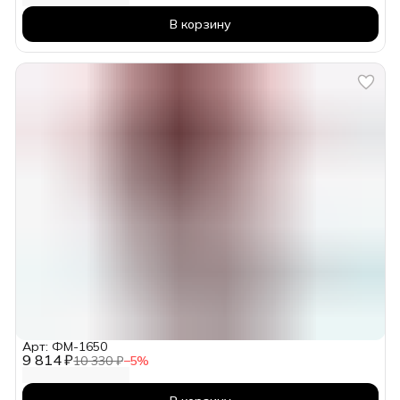
В корзину
Арт: ФМ-1650
9 814 ₽
10 330 ₽
−
5
%