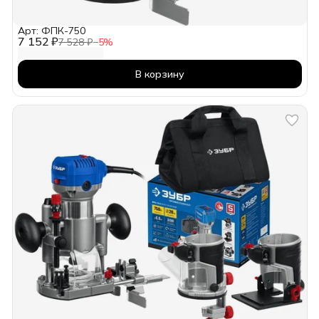
Арт: ФПК-750
7 152 ₽
7 528 ₽
−
5
%
В корзину