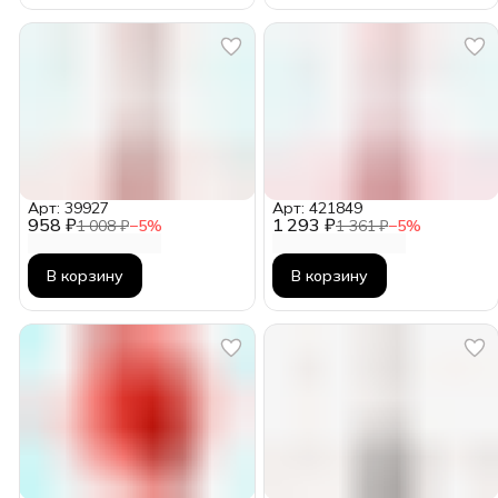
Арт: 39927
Арт: 421849
958 ₽
1 293 ₽
1 008 ₽
−
5
%
1 361 ₽
−
5
%
В корзину
В корзину