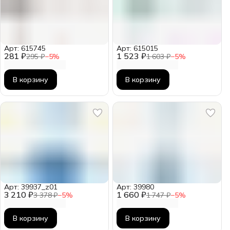
Арт: 615745
Арт: 615015
281 ₽
1 523 ₽
295 ₽
−
5
%
1 603 ₽
−
5
%
В корзину
В корзину
Арт: 39937_z01
Арт: 39980
3 210 ₽
1 660 ₽
3 378 ₽
−
5
%
1 747 ₽
−
5
%
В корзину
В корзину