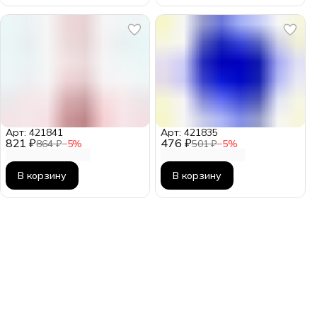
Арт: 421841
Арт: 421835
821 ₽
476 ₽
864 ₽
−
5
%
501 ₽
−
5
%
В корзину
В корзину