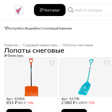
Каталог
Колумбус
Акции
Бестселлеры
Новинки
Главная
›
Садовый инвентарь
›
Лопаты снеговые
Лопаты снеговые
Фильтры
Арт: 61656
Арт: 61795
933 ₽
2 080 ₽
982 ₽
−
5
%
2 189 ₽
−
5
%