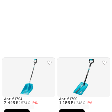
Арт: 61794
Арт: 61799
2 446 ₽
1 186 ₽
2 574 ₽
−
5
%
1 248 ₽
−
5
%