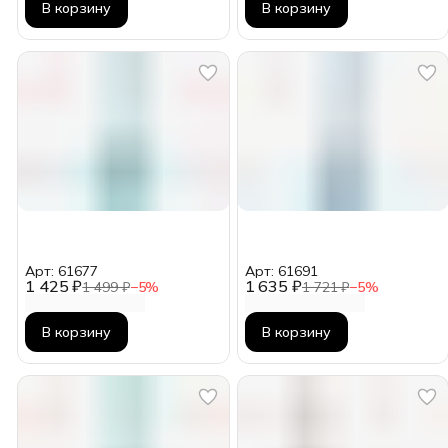
В корзину
В корзину
Арт: 61677
Арт: 61691
1 425 ₽
1 635 ₽
1 499 ₽
−
5
%
1 721 ₽
−
5
%
В корзину
В корзину