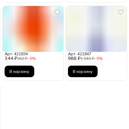
Арт: 421834
Арт: 421847
344 ₽
988 ₽
362 ₽
−
5
%
1 040 ₽
−
5
%
В корзину
В корзину