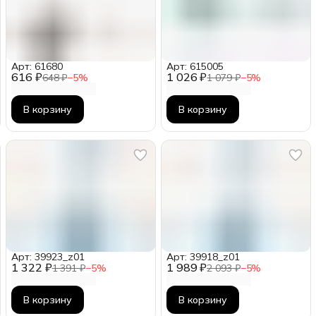
Арт: 61680
Арт: 615005
616 ₽
1 026 ₽
648 ₽
−
5
%
1 079 ₽
−
5
%
В корзину
В корзину
Арт: 39923_z01
Арт: 39918_z01
1 322 ₽
1 989 ₽
1 391 ₽
−
5
%
2 093 ₽
−
5
%
В корзину
В корзину