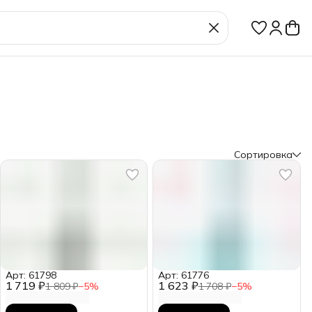
Сортировка
Арт: 61798
Арт: 61776
1 719 ₽
1 623 ₽
1 809 ₽
−
5
%
1 708 ₽
−
5
%