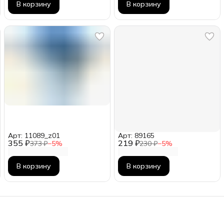
В корзину
В корзину
Арт: 11089_z01
Арт: 89165
355 ₽
219 ₽
373 ₽
−
5
%
230 ₽
−
5
%
В корзину
В корзину