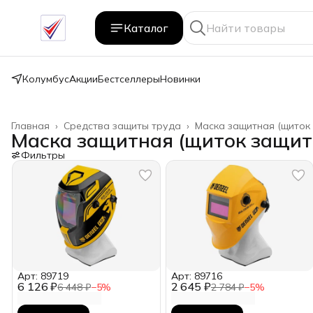
Каталог
Колумбус
Акции
Бестселлеры
Новинки
Главная
›
Средства защиты труда
›
Маска защитная (щиток
Маска защитная (щиток защит
Фильтры
Арт: 89719
Арт: 89716
6 126 ₽
2 645 ₽
6 448 ₽
−
5
%
2 784 ₽
−
5
%