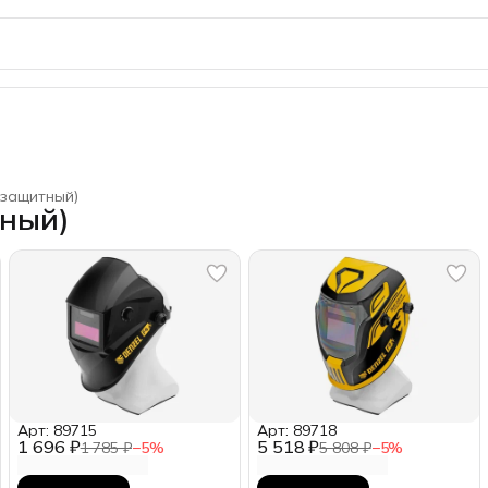
 защитный)
ный)
Арт: 89715
Арт: 89718
1 696 ₽
5 518 ₽
1 785 ₽
−
5
%
5 808 ₽
−
5
%