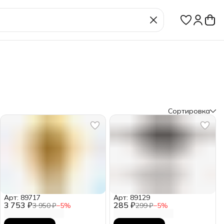
Сортировка
Арт: 89717
Арт: 89129
3 753 ₽
285 ₽
3 950 ₽
−
5
%
299 ₽
−
5
%