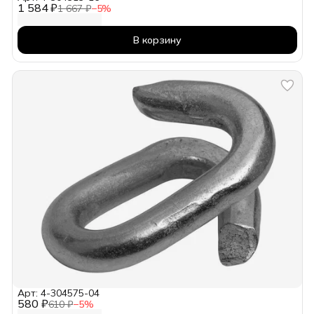
1 584 ₽
1 667 ₽
−
5
%
В корзину
Арт: 4-304575-04
580 ₽
610 ₽
−
5
%