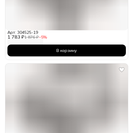
Арт: 304525-19
1 783 ₽
1 876 ₽
−
5
%
В корзину