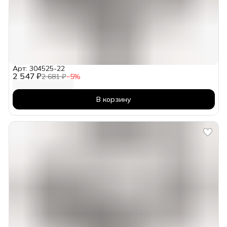
Арт: 304525-22
2 547 ₽
2 681 ₽
−
5
%
В корзину