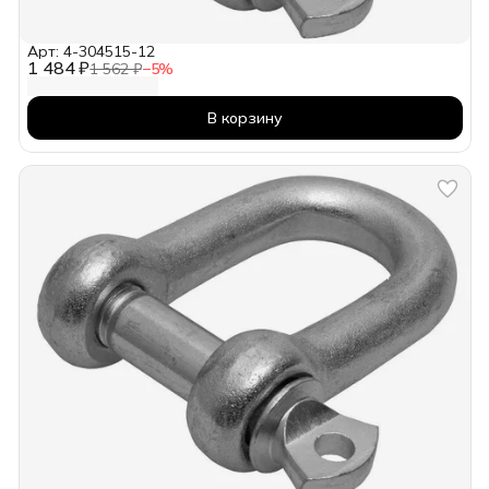
Арт: 4-304515-12
1 484 ₽
1 562 ₽
−
5
%
В корзину