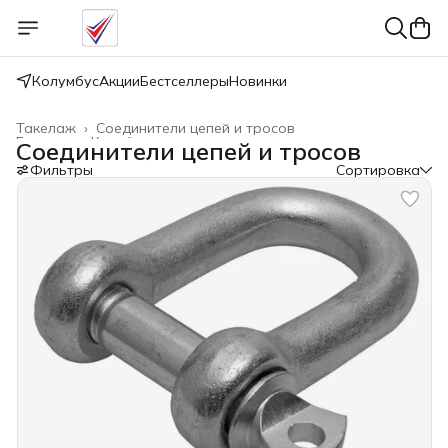
Колумбус
Акции
Бестселлеры
Новинки
Такелаж
›
Соединители цепей и тросов
Главная
›
Крепёжные изделия
›
Соединители цепей и тросов
Фильтры
Сортировка