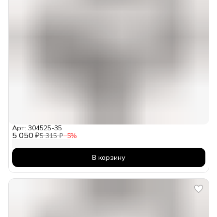
Арт: 304525-35
5 050 ₽
5 315 ₽
−
5
%
В корзину