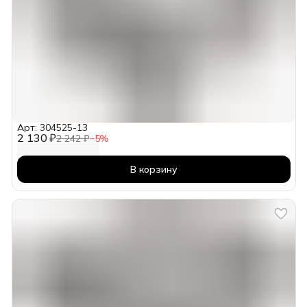
Арт: 304525-13
2 130 ₽
2 242 ₽
−
5
%
В корзину