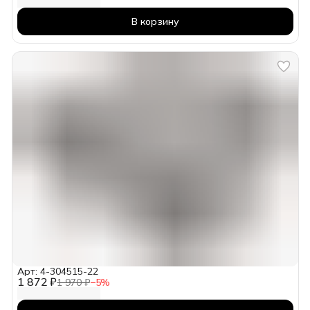
В корзину
Арт: 4-304515-22
1 872 ₽
1 970 ₽
−
5
%