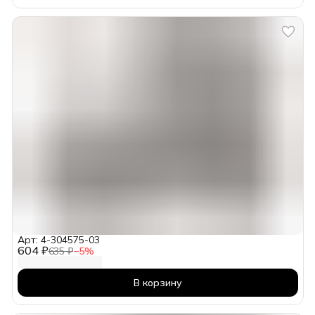
Арт: 4-304575-03
604 ₽
635 ₽
−
5
%
В корзину