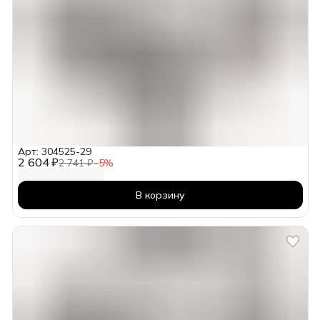
Арт: 304525-29
2 604 ₽
2 741 ₽
−
5
%
В корзину