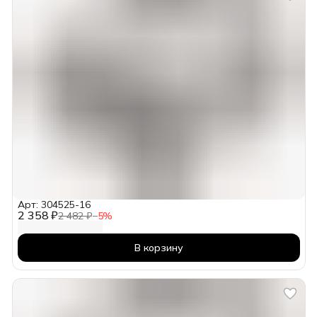
Арт: 304525-16
2 358 ₽
2 482 ₽
−
5
%
В корзину