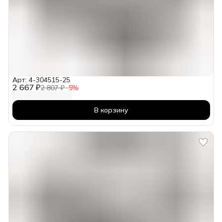
Арт: 4-304515-25
2 667 ₽
2 807 ₽
−
5
%
В корзину