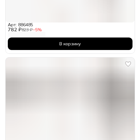
Арт: 886485
782 ₽
823 ₽
−
5
%
В корзину