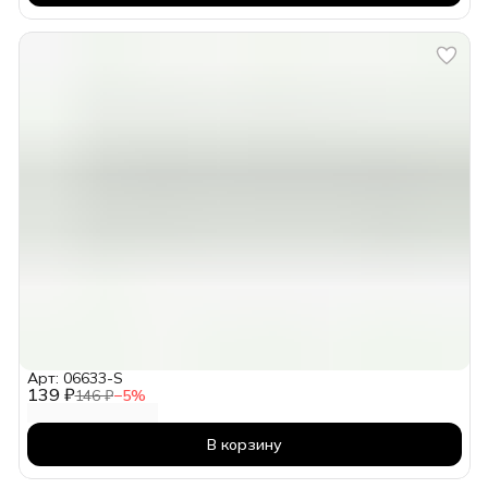
Арт: 06633-S
139 ₽
146 ₽
−
5
%
В корзину