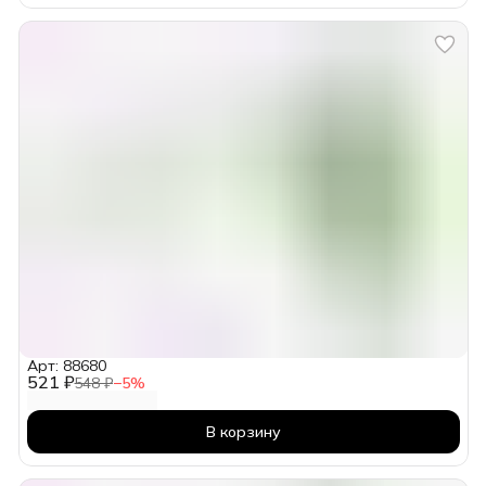
Арт: 88680
521 ₽
548 ₽
−
5
%
В корзину