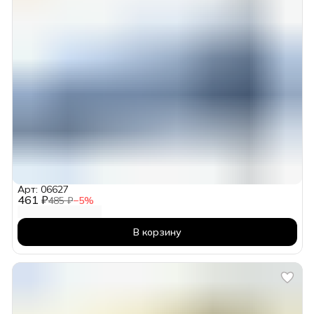
Арт: 06627
461 ₽
485 ₽
−
5
%
В корзину