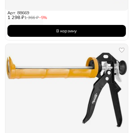
Арт: 88669
1 298 ₽
1 366 ₽
−
5
%
В корзину