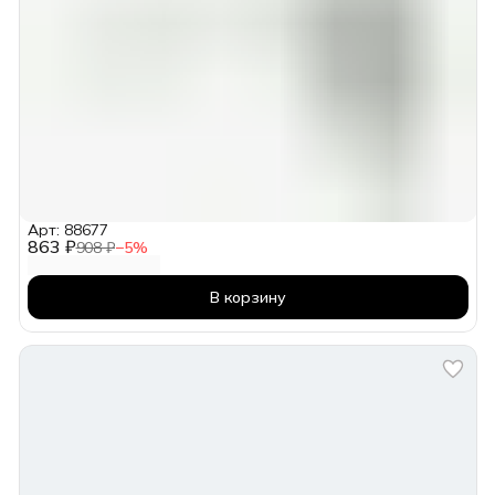
Арт: 88677
863 ₽
908 ₽
−
5
%
В корзину