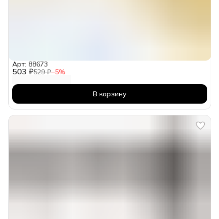
Арт: 88673
503 ₽
529 ₽
−
5
%
В корзину