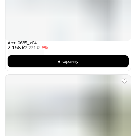
Арт: 0685_z04
2 158 ₽
2 271 ₽
−
5
%
В корзину