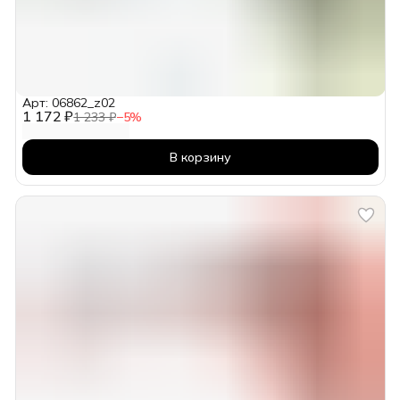
Арт: 06862_z02
1 172 ₽
1 233 ₽
−
5
%
В корзину