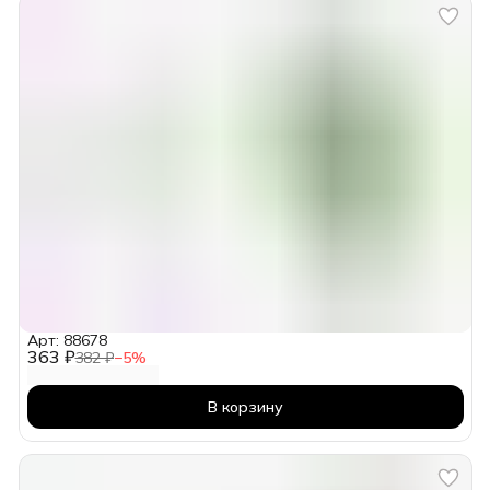
Арт: 88678
363 ₽
382 ₽
−
5
%
В корзину