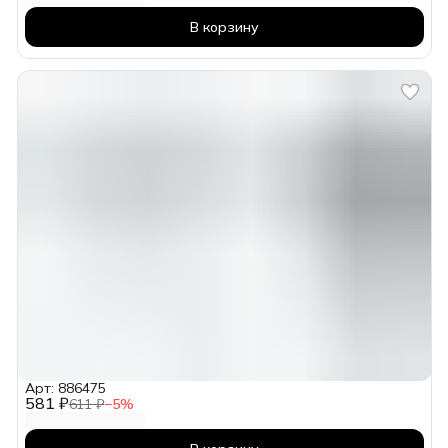
В корзину
Арт: 886475
581 ₽
611 ₽
−
5
%