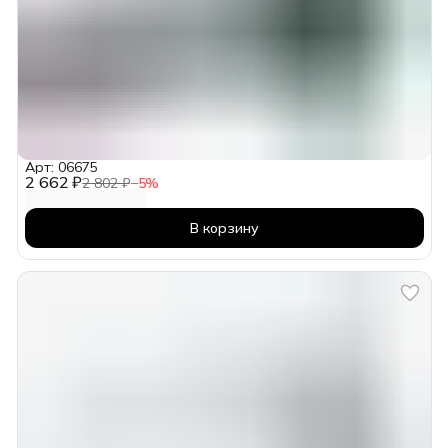
Арт: 06675
2 662 ₽
2 802 ₽
−
5
%
В корзину