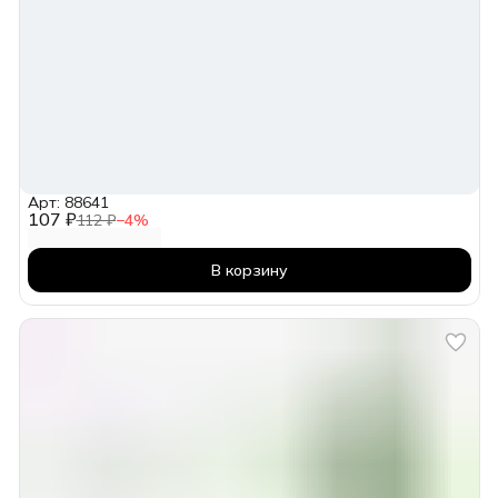
Арт: 88641
107 ₽
112 ₽
−
4
%
В корзину