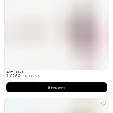
Арт: 88681
1 026 ₽
1 079 ₽
−
5
%
В корзину