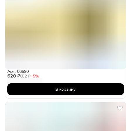
Арт: 06690
620 ₽
652 ₽
−
5
%
В корзину