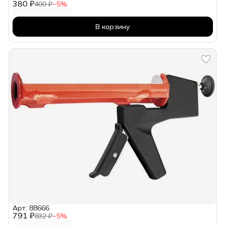
380 ₽
400 ₽
−
5
%
В корзину
Арт: 88666
791 ₽
832 ₽
−
5
%