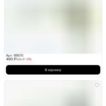
Арт: 88676
490 ₽
515 ₽
−
5
%
В корзину