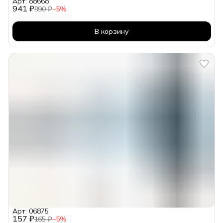
Арт: 88668
941 ₽
990 ₽
−
5
%
В корзину
Арт: 06875
157 ₽
165 ₽
−
5
%