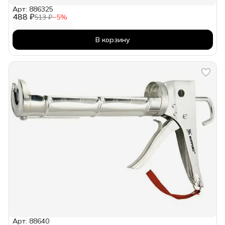
Арт: 886325
488 ₽
513 ₽
−
5
%
В корзину
Арт: 88640