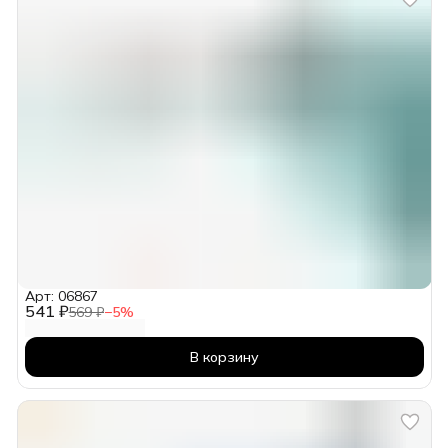
Арт: 06867
541 ₽
569 ₽
−
5
%
В корзину