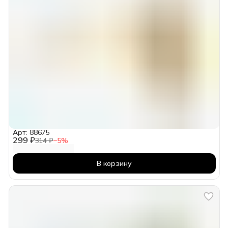
Арт: 88675
299 ₽
314 ₽
−
5
%
В корзину