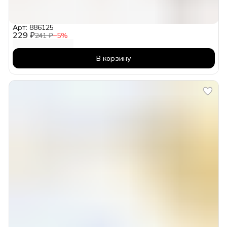
Арт: 886125
229 ₽
241 ₽
−
5
%
В корзину