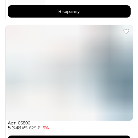
В корзину
Арт: 06800
5 348 ₽
5 629 ₽
−
5
%