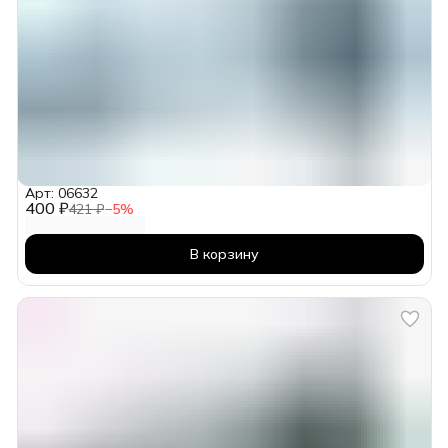
Арт: 06632
400 ₽
421 ₽
−
5
%
В корзину