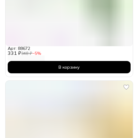
Арт: 88672
331 ₽
348 ₽
−
5
%
В корзину