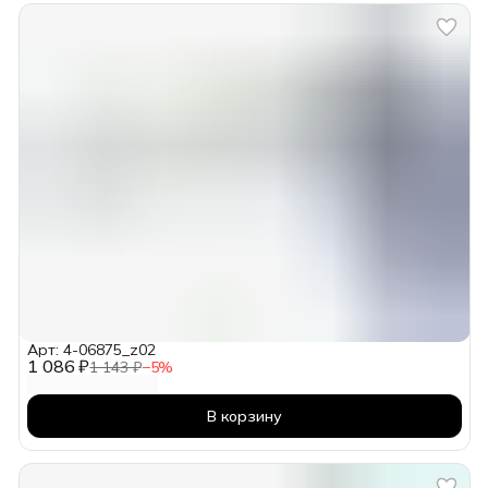
Арт: 4-06875_z02
1 086 ₽
1 143 ₽
−
5
%
В корзину