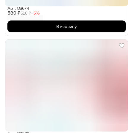
Арт: 88674
580 ₽
610 ₽
−
5
%
В корзину