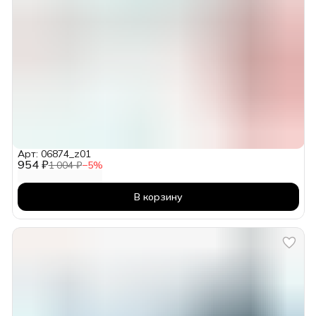
Арт: 06874_z01
954 ₽
1 004 ₽
−
5
%
В корзину