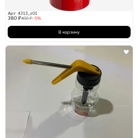
Арт: 4313_z01
380 ₽
400 ₽
−
5
%
В корзину