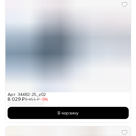
Арт: 34482-25_z02
8 029 ₽
8 451 ₽
−
5
%
В корзину