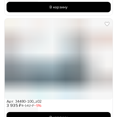
В корзину
Арт: 34480-100_z02
3 935 ₽
4 142 ₽
−
5
%