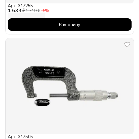
Арт: 317255
1 634 ₽
1 719 ₽
−
5
%
В корзину
Арт: 317505