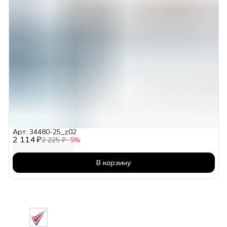
Арт: 34480-25_z02
2 114 ₽
2 225 ₽
−
5
%
В корзину