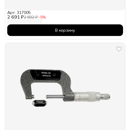
Арт: 317005
2 691 ₽
2 832 ₽
−
5
%
В корзину