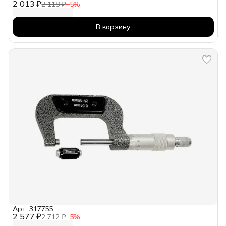
2 013 ₽
2 118 ₽
−
5
%
В корзину
Арт: 317755
2 577 ₽
2 712 ₽
−
5
%