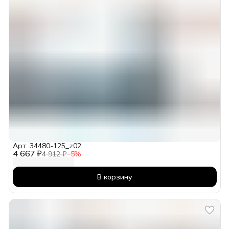
Арт: 34480-125_z02
4 667 ₽
4 912 ₽
−
5
%
В корзину