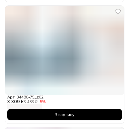
Арт: 34480-75_z02
3 309 ₽
3 483 ₽
−
5
%
В корзину