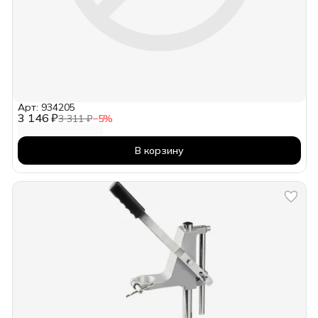
Арт: 934205
3 146 ₽
3 311 ₽
−
5
%
В корзину