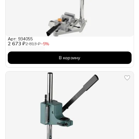
Арт: 934055
2 673 ₽
2 813 ₽
−
5
%
В корзину