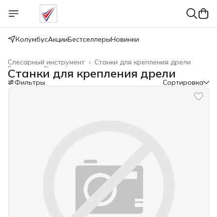
Колумбус
Акции
Бестселлеры
Новинки
Слесарный инструмент
›
Станки для крепления дрели
Главная
›
Ручной инструмент
›
Станки для крепления дрели
Фильтры
Сортировка