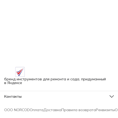
бренд инструментов для ремонта и сада, придуманный
в Яндексе
Контакты
Адрес
г.Новосибирск улица Петухова, 51Бк16
ООО NORCOD
Оплата
Доставка
Правила возврата
Реквизиты
О
Телефон
8 (913) 758-42-50
Режим работы