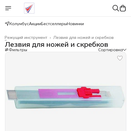
Колумбус
Акции
Бестселлеры
Новинки
Режущий инструмент
›
Лезвия для ножей и скребков
Главная
›
Лезвия для ножей и скребков
Фильтры
Сортировка