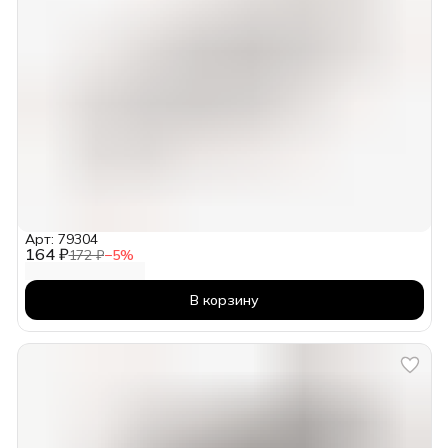
Арт: 79304
164 ₽
172 ₽
−
5
%
В корзину