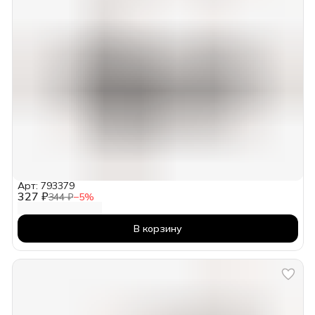
Арт: 793379
327 ₽
344 ₽
−
5
%
В корзину