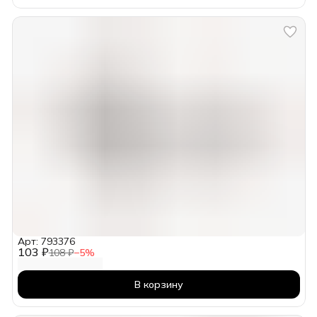
Арт: 793376
103 ₽
108 ₽
−
5
%
В корзину