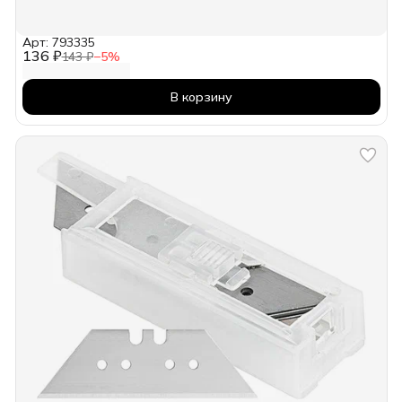
Арт: 793335
136 ₽
143 ₽
−
5
%
В корзину