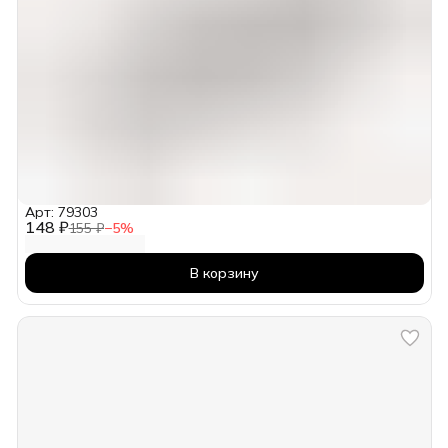
Арт: 79303
148 ₽
155 ₽
−
5
%
В корзину