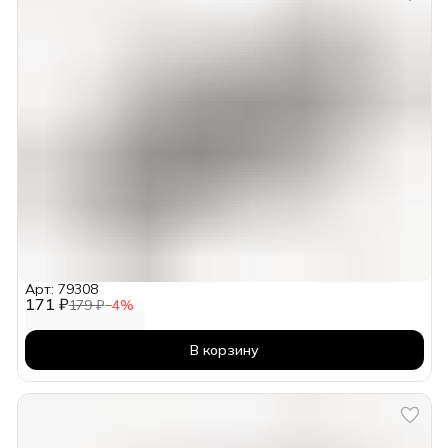
Арт: 79308
171 ₽
179 ₽
−
4
%
В корзину