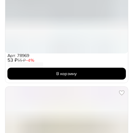
Арт: 78969
53 ₽
55 ₽
−
4
%
В корзину