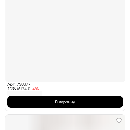
Арт: 793377
128 ₽
134 ₽
−
4
%
В корзину