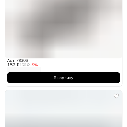
Арт: 79306
152 ₽
160 ₽
−
5
%
В корзину