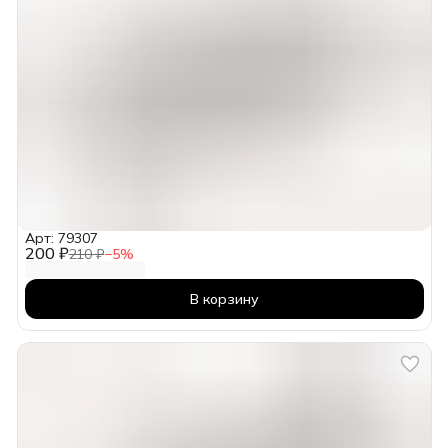
Арт: 79307
200 ₽
210 ₽
−
5
%
В корзину