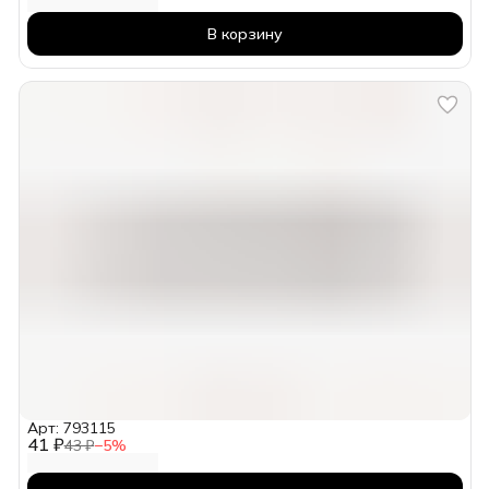
В корзину
Арт: 793115
41 ₽
43 ₽
−
5
%