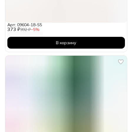
Арт: 09604-18-S5
373 ₽
392 ₽
−
5
%
В корзину