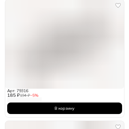
Арт: 79316
185 ₽
194 ₽
−
5
%
В корзину