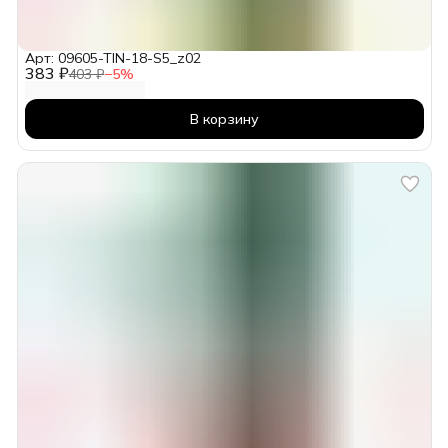
Арт: 09605-TIN-18-S5_z02
383 ₽
403 ₽
−
5
%
В корзину