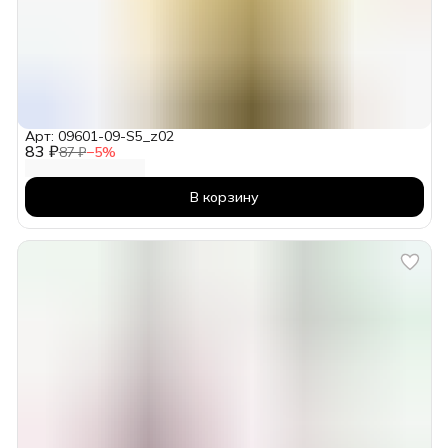
Арт: 09601-09-S5_z02
83 ₽
87 ₽
−
5
%
В корзину