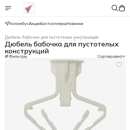
Колумбус
Акции
Бестселлеры
Новинки
Дюбель бабочка для пустотелых конструкций
Главная
›
Крепёжные изделия
›
Дюбельный крепеж
›
Дюбель бабочка для пустотелых
конструкций
Фильтры
Сортировка