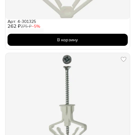
Арт: 4-301325
262 ₽
275 ₽
−
5
%
В корзину