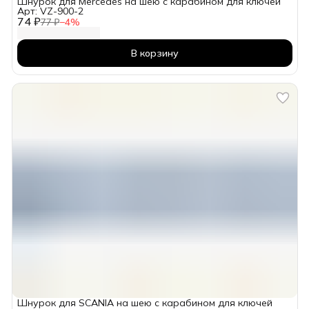
Шнурок для Mercedes на шею с карабином для ключей
Арт: VZ-900-2
74 ₽
77 ₽
−
4
%
В корзину
Шнурок для SCANIA на шею с карабином для ключей