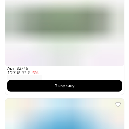
Арт: 92745
127 ₽
133 ₽
−
5
%
В корзину