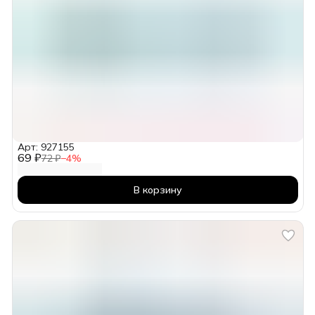
Арт: 927155
69 ₽
72 ₽
−
4
%
В корзину