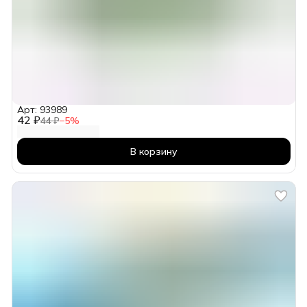
Арт: 93989
42 ₽
44 ₽
−
5
%
В корзину