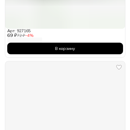
Арт: 927165
69 ₽
72 ₽
−
4
%
В корзину