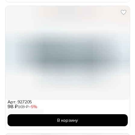
Арт: 927205
98 ₽
103 ₽
−
5
%
В корзину