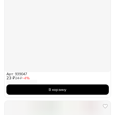
Арт: 939047
23 ₽
24 ₽
−
4
%
В корзину