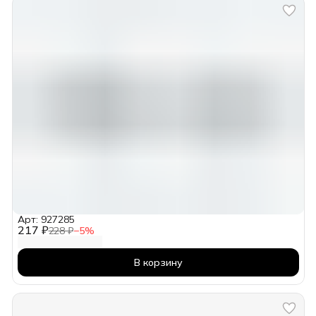
Арт: 927285
217 ₽
228 ₽
−
5
%
В корзину