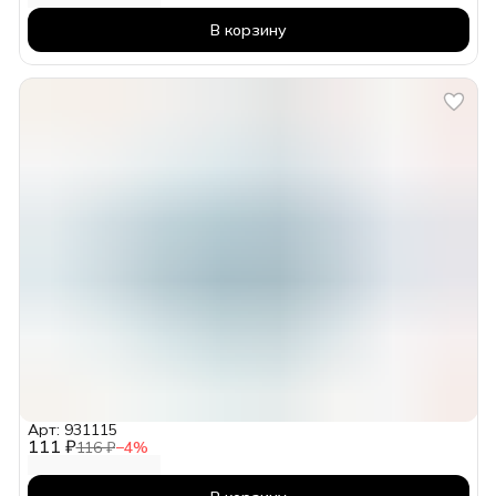
В корзину
Арт: 931115
111 ₽
116 ₽
−
4
%