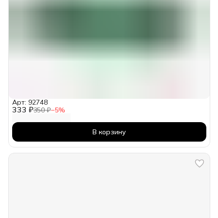
Арт: 92748
333 ₽
350 ₽
−
5
%
В корзину