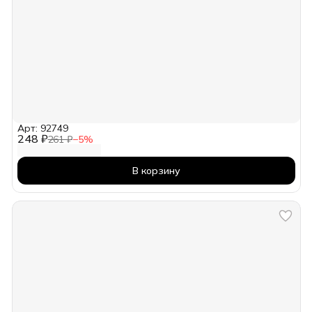
Арт: 92749
248 ₽
261 ₽
−
5
%
В корзину