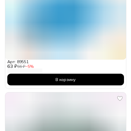
Арт: 89551
63 ₽
66 ₽
−
5
%
В корзину