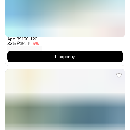
Арт: 39156-120
335 ₽
352 ₽
−
5
%
В корзину