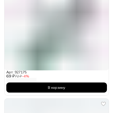
Арт: 927175
69 ₽
72 ₽
−
4
%
В корзину