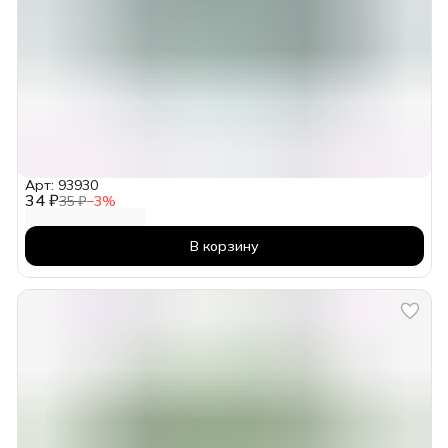
Арт: 93930
34 ₽
35 ₽
−
3
%
В корзину