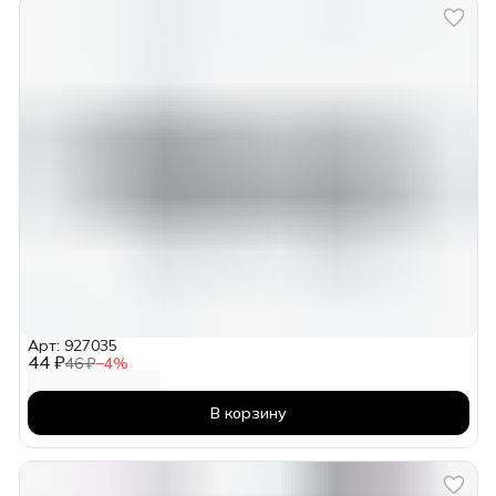
Арт: 927035
44 ₽
46 ₽
−
4
%
В корзину