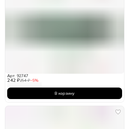
Арт: 92747
242 ₽
254 ₽
−
5
%
В корзину