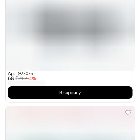
Арт: 927075
68 ₽
71 ₽
−
4
%
В корзину