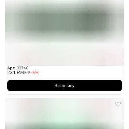
Арт: 92746
231 ₽
243 ₽
−
5
%
В корзину