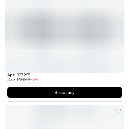
Арт: 927295
227 ₽
238 ₽
−
5
%
В корзину