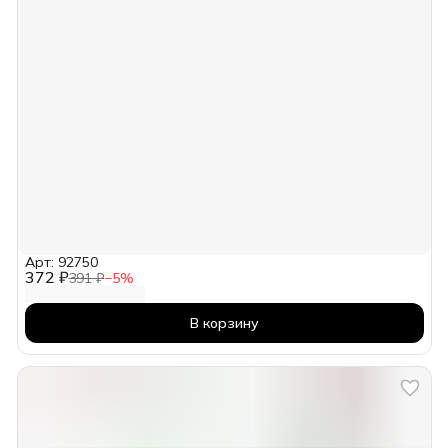
Арт: 92750
372 ₽
391 ₽
−
5
%
В корзину