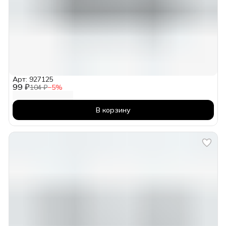
Арт: 927125
99 ₽
104 ₽
−
5
%
В корзину