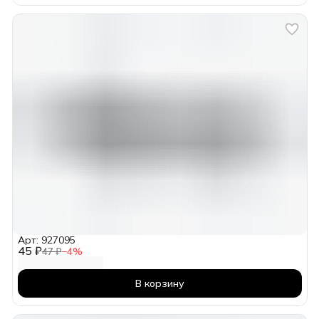
Арт: 927095
45 ₽
47 ₽
−
4
%
В корзину