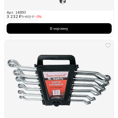
Арт: 14893
3 232 ₽
3 402 ₽
−
5
%
В корзину