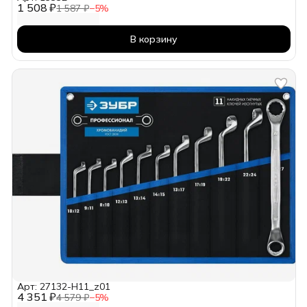
1 508 ₽
1 587 ₽
−
5
%
В корзину
Арт: 27132-H11_z01
4 351 ₽
4 579 ₽
−
5
%