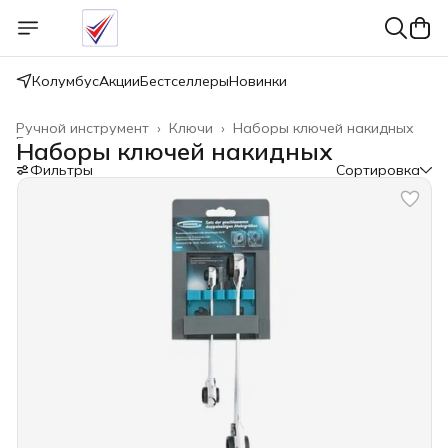
Колумбус
Акции
Бестселлеры
Новинки
Ручной инструмент
›
Ключи
›
Наборы ключей накидных
Главная
›
Наборы ключей накидных
Фильтры
Сортировка