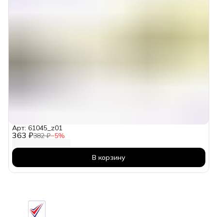
Арт: 61045_z01
363 ₽
382 ₽
−
5
%
В корзину