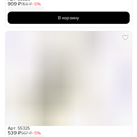
909 ₽
956 ₽
−
5
%
В корзину
Арт: 55325
539 ₽
567 ₽
−
5
%