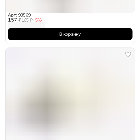
Арт: 93569
157 ₽
165 ₽
−
5
%
В корзину