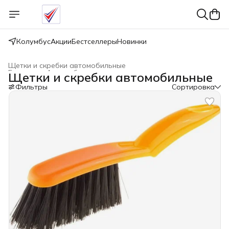
Колумбус
Акции
Бестселлеры
Новинки
Щетки и скребки автомобильные
Главная
›
Автомобильные принадлежности
›
Щетки и скребки автомобильные
Фильтры
Сортировка