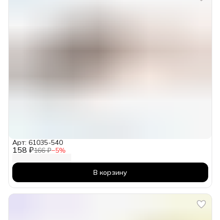
Арт: 61035-540
158 ₽
166 ₽
−
5
%
В корзину