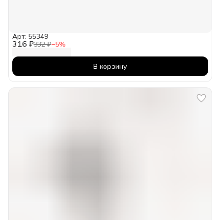
Арт: 55349
316 ₽
332 ₽
−
5
%
В корзину