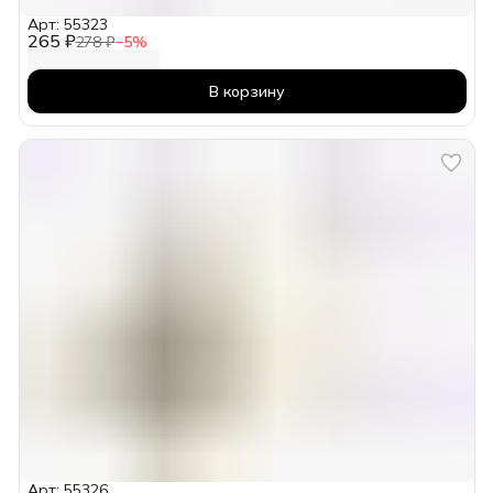
Арт: 55323
265 ₽
278 ₽
−
5
%
В корзину
Арт: 55326