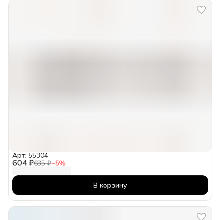
Арт: 55304
604 ₽
635 ₽
−
5
%
В корзину