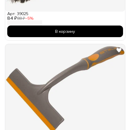
Арт: 39025
84 ₽
88 ₽
−
5
%
В корзину