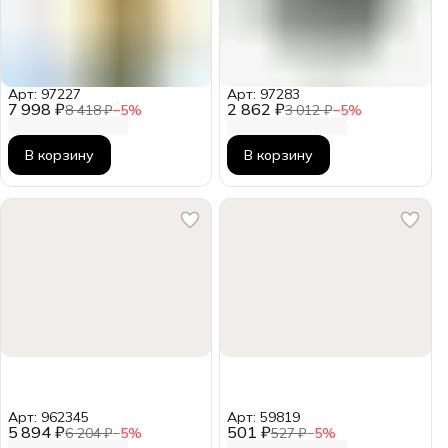
Арт: 97227
Арт: 97283
7 998 ₽
2 862 ₽
8 418 ₽
−
5
%
3 012 ₽
−
5
%
В корзину
В корзину
Арт: 962345
Арт: 59819
5 894 ₽
501 ₽
6 204 ₽
−
5
%
527 ₽
−
5
%