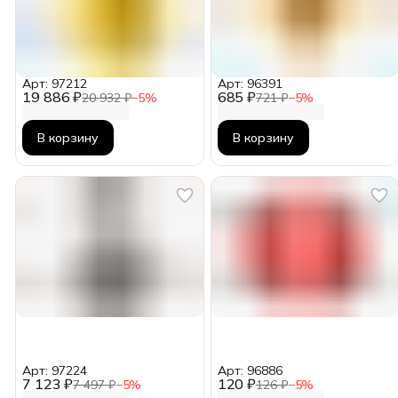
Арт: 97212
Арт: 96391
19 886 ₽
685 ₽
20 932 ₽
−
5
%
721 ₽
−
5
%
В корзину
В корзину
Арт: 97224
Арт: 96886
7 123 ₽
120 ₽
7 497 ₽
−
5
%
126 ₽
−
5
%