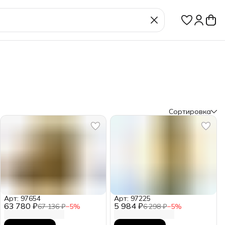
Сортировка
Арт: 97654
Арт: 97225
63 780 ₽
5 984 ₽
67 136 ₽
−
5
%
6 298 ₽
−
5
%