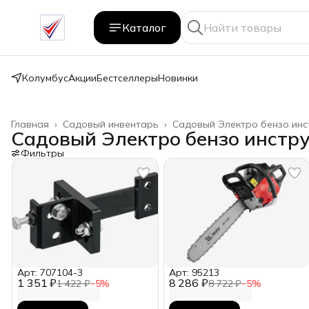
Каталог
Колумбус
Акции
Бестселлеры
Новинки
Главная
›
Садовый инвентарь
›
Садовый Электро бензо инс
Садовый Электро бензо инстр
Фильтры
Арт: 707104-3
Арт: 95213
1 351 ₽
8 286 ₽
1 422 ₽
−
5
%
8 722 ₽
−
5
%