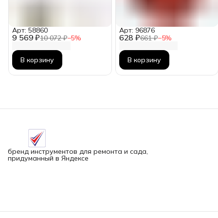
Арт: 58860
Арт: 96876
9 569 ₽
628 ₽
10 072 ₽
−
5
%
661 ₽
−
5
%
В корзину
В корзину
бренд инструментов для ремонта и сада,
придуманный в Яндексе