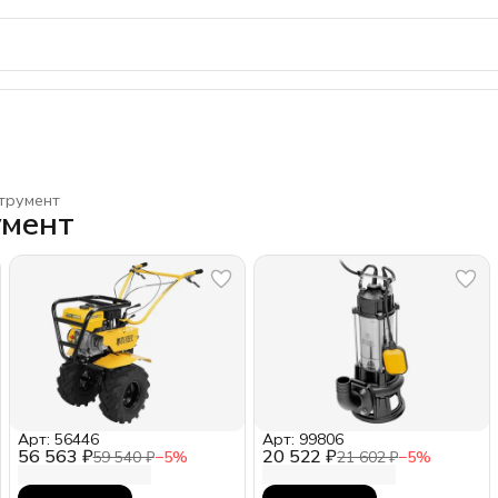
трумент
умент
Арт: 56446
Арт: 99806
56 563 ₽
20 522 ₽
59 540 ₽
−
5
%
21 602 ₽
−
5
%