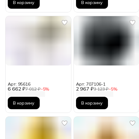
В корзину
В корзину
Арт: 95616
Арт: 707106-1
6 662 ₽
2 967 ₽
7 012 ₽
−
5
%
3 123 ₽
−
5
%
В корзину
В корзину