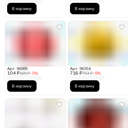
В корзину
В корзину
Арт: 96885
Арт: 96354
104 ₽
716 ₽
109 ₽
−
5
%
753 ₽
−
5
%
В корзину
В корзину