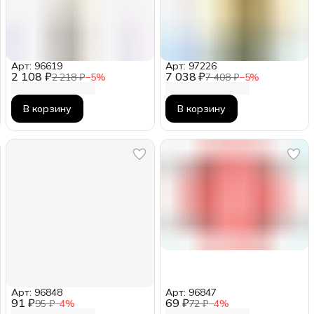
Арт: 96619
Арт: 97226
2 108 ₽
7 038 ₽
2 218 ₽
−
5
%
7 408 ₽
−
5
%
В корзину
В корзину
Арт: 96848
Арт: 96847
91 ₽
69 ₽
95 ₽
−
4
%
72 ₽
−
4
%