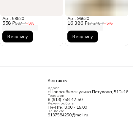
Арт: 59820
Арт: 96630
558 ₽
16 386 ₽
587 ₽
−
5
%
17 248 ₽
−
5
%
В корзину
В корзину
Контакты
Адрес
г.Новосибирск улица Петухова, 51Бк16
Телефон
8 (913) 758-42-50
Режим работы
Пн-Птн, 8.00 - 15.00
Эл. почта
9137584250@mail.ru