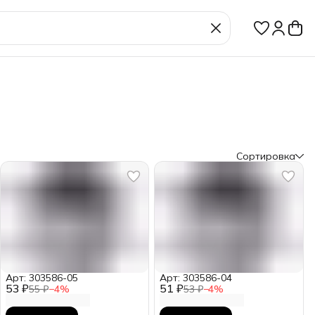
Сортировка
Арт: 303586-05
Арт: 303586-04
53 ₽
51 ₽
55 ₽
−
4
%
53 ₽
−
4
%