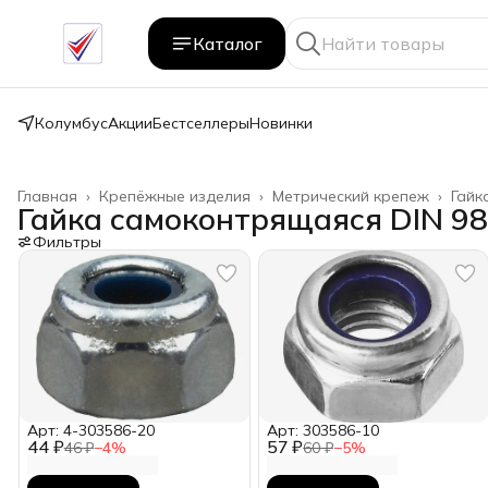
Каталог
Колумбус
Акции
Бестселлеры
Новинки
Главная
›
Крепёжные изделия
›
Метрический крепеж
›
Гайк
Гайка самоконтрящаяся DIN 9
Фильтры
Арт: 4-303586-20
Арт: 303586-10
44 ₽
57 ₽
46 ₽
−
4
%
60 ₽
−
5
%