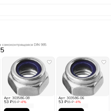
а самоконтрящаяся DIN 985
85
Арт: 303586-08
Арт: 303586-06
53 ₽
53 ₽
55 ₽
−
4
%
55 ₽
−
4
%