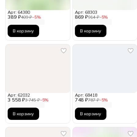
Арт: 64380
Арт: 68303
389 ₽
869 ₽
409 ₽
−
5
%
914 ₽
−
5
%
В корзину
В корзину
Арт: 62032
Арт: 68418
3 558 ₽
748 ₽
3 745 ₽
−
5
%
787 ₽
−
5
%
В корзину
В корзину