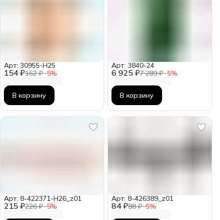
Арт: 30955-Н25
Арт: 3840-24
154 ₽
6 925 ₽
162 ₽
−
5
%
7 289 ₽
−
5
%
В корзину
В корзину
Арт: 8-422371-H26_z01
Арт: 8-426389_z01
215 ₽
84 ₽
226 ₽
−
5
%
88 ₽
−
5
%