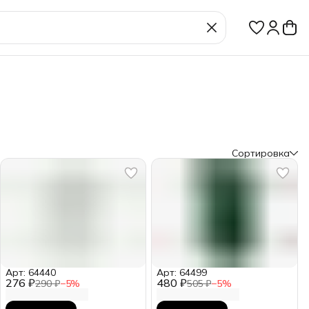
Сортировка
Арт: 64440
Арт: 64499
276 ₽
480 ₽
290 ₽
−
5
%
505 ₽
−
5
%