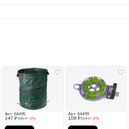
Арт: 64495
Арт: 64489
347 ₽
109 ₽
365 ₽
−
5
%
114 ₽
−
4
%