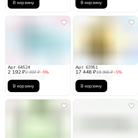
В корзину
В корзину
Арт: 64524
Арт: 63951
2 192 ₽
17 448 ₽
2 307 ₽
−
5
%
18 366 ₽
−
5
%
В корзину
В корзину