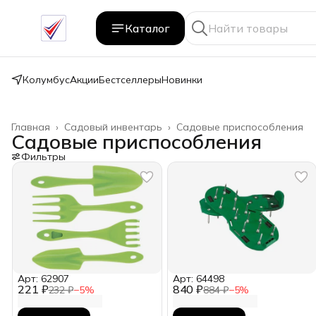
Каталог
Колумбус
Акции
Бестселлеры
Новинки
Главная
›
Садовый инвентарь
›
Садовые приспособления
Садовые приспособления
Фильтры
Арт: 62907
Арт: 64498
221 ₽
840 ₽
232 ₽
−
5
%
884 ₽
−
5
%