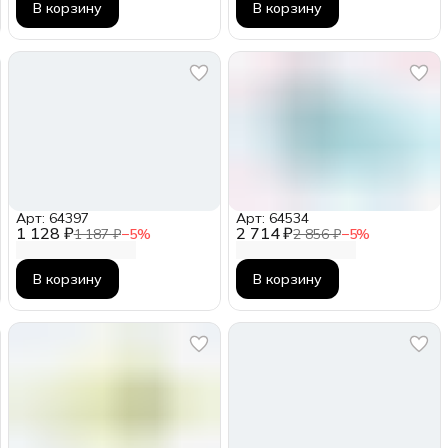
В корзину
В корзину
Арт: 64397
Арт: 64534
1 128 ₽
2 714 ₽
1 187 ₽
−
5
%
2 856 ₽
−
5
%
В корзину
В корзину