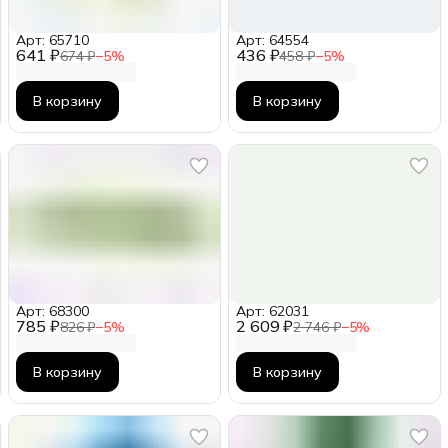
Арт: 65710
Арт: 64554
641 ₽
436 ₽
674 ₽
−
5
%
458 ₽
−
5
%
В корзину
В корзину
Арт: 68300
Арт: 62031
785 ₽
2 609 ₽
826 ₽
−
5
%
2 746 ₽
−
5
%
В корзину
В корзину