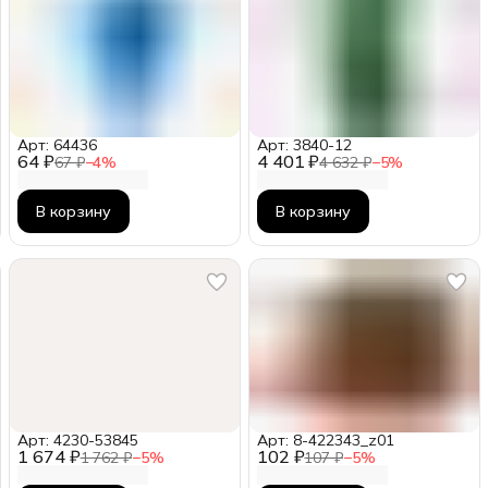
Арт: 64436
Арт: 3840-12
64 ₽
4 401 ₽
67 ₽
−
4
%
4 632 ₽
−
5
%
В корзину
В корзину
Арт: 4230-53845
Арт: 8-422343_z01
1 674 ₽
102 ₽
1 762 ₽
−
5
%
107 ₽
−
5
%