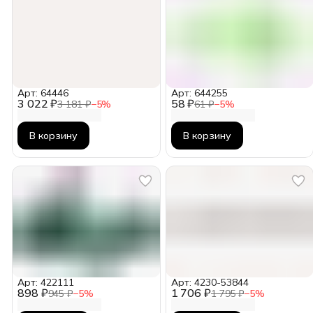
Арт: 64446
Арт: 644255
3 022 ₽
58 ₽
3 181 ₽
−
5
%
61 ₽
−
5
%
В корзину
В корзину
Арт: 422111
Арт: 4230-53844
898 ₽
1 706 ₽
945 ₽
−
5
%
1 795 ₽
−
5
%