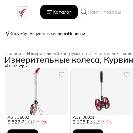
Каталог
Колумбус
Акции
Бестселлеры
Новинки
Главная
›
Измерительный инструмент
›
Измерительные коле
Измерительные колеса, Курви
Фильтры
Арт: 36002
Арт: 36001
5 527 ₽
2 105 ₽
5 817 ₽
−
5
%
2 215 ₽
−
5
%