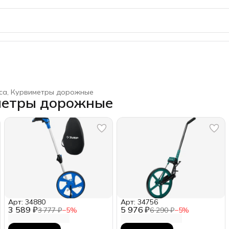
са, Курвиметры дорожные
метры дорожные
Арт: 34880
Арт: 34756
3 589 ₽
5 976 ₽
3 777 ₽
−
5
%
6 290 ₽
−
5
%