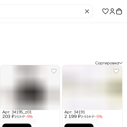
Сортировка
Арт: 34195_z01
Арт: 34191
203 ₽
2 199 ₽
213 ₽
−
5
%
2 314 ₽
−
5
%