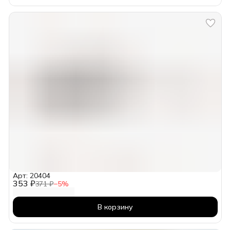
Арт: 20404
353 ₽
371 ₽
−
5
%
В корзину