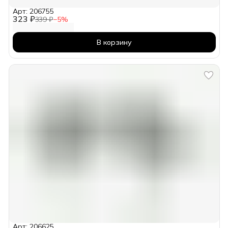
Арт: 206755
323 ₽
339 ₽
−
5
%
В корзину
Арт: 206625