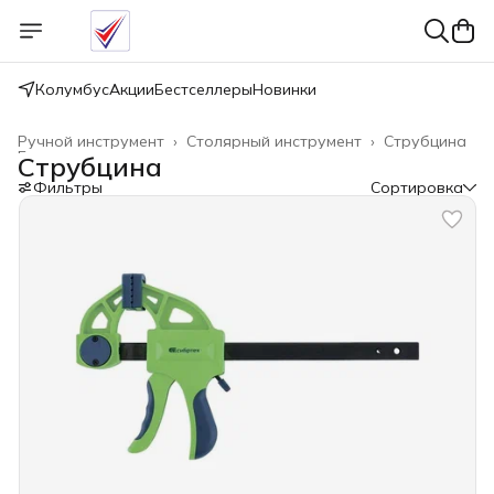
Колумбус
Акции
Бестселлеры
Новинки
Ручной инструмент
›
Столярный инструмент
›
Струбцина
Главная
›
Струбцина
Фильтры
Сортировка