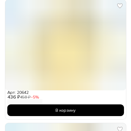
Арт: 20642
436 ₽
458 ₽
−
5
%
В корзину