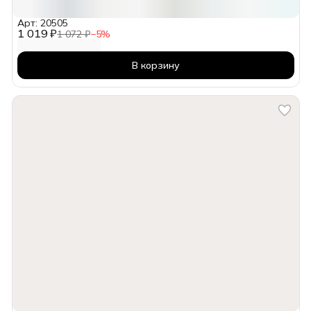
Арт: 20505
1 019 ₽
1 072 ₽
−
5
%
В корзину