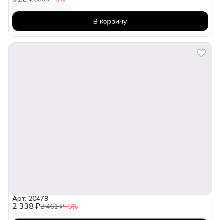
В корзину
Арт: 20479
2 338 ₽
2 461 ₽
−
5
%