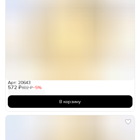
Арт: 20643
572 ₽
602 ₽
−
5
%
В корзину