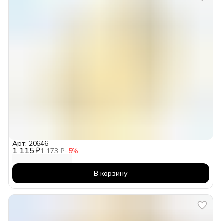
Арт: 20646
1 115 ₽
1 173 ₽
−
5
%
В корзину