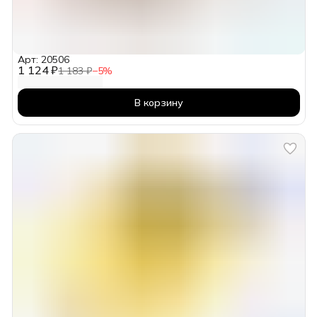
Арт: 20506
1 124 ₽
1 183 ₽
−
5
%
В корзину