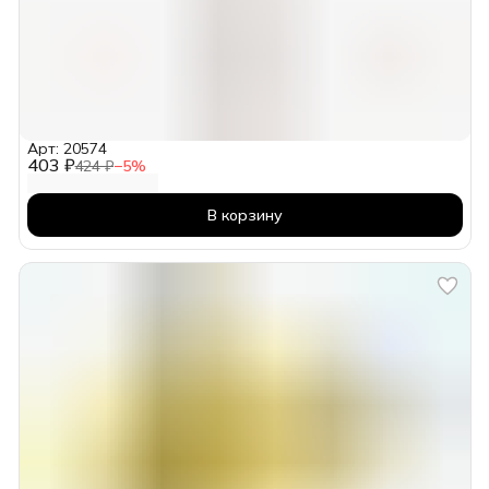
Арт: 20574
403 ₽
424 ₽
−
5
%
В корзину