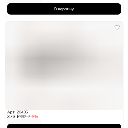
В корзину
Арт: 20405
373 ₽
392 ₽
−
5
%