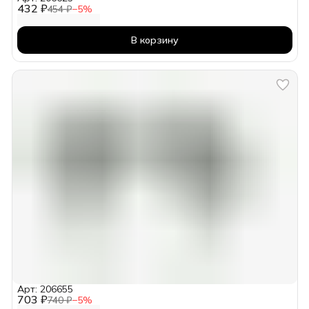
432 ₽
454 ₽
−
5
%
В корзину
Арт: 206655
703 ₽
740 ₽
−
5
%