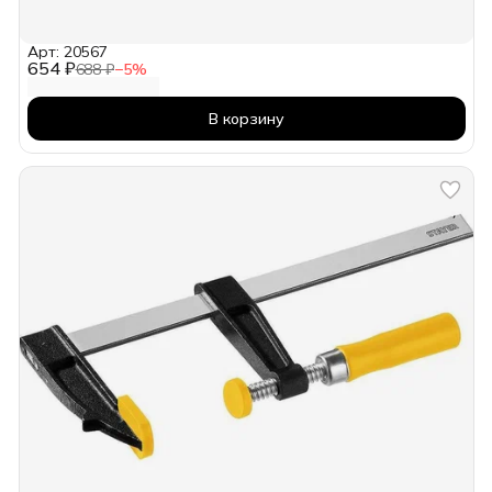
Арт: 20567
654 ₽
688 ₽
−
5
%
В корзину