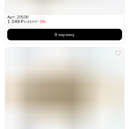
Арт: 20508
1 349 ₽
1 419 ₽
−
5
%
В корзину