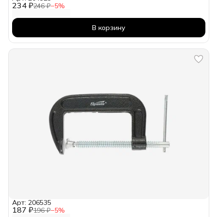
234 ₽
246 ₽
−
5
%
В корзину
Арт: 206535
187 ₽
196 ₽
−
5
%