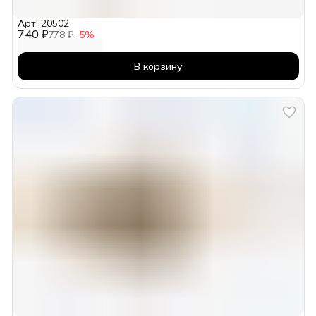
Арт: 20502
740 ₽
778 ₽
−
5
%
В корзину