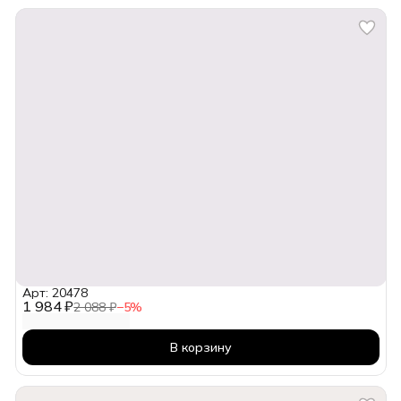
Арт: 20478
1 984 ₽
2 088 ₽
−
5
%
В корзину