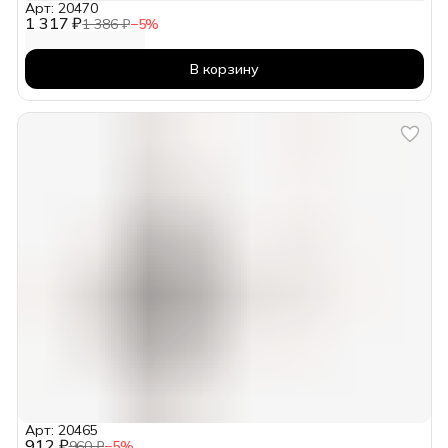
Арт: 20470
1 317 ₽
1 386 ₽
−
5
%
В корзину
Арт: 20465
912 ₽
960 ₽
−
5
%