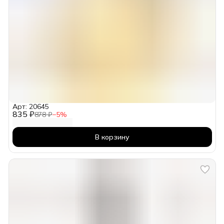
Арт: 20645
835 ₽
878 ₽
−
5
%
В корзину