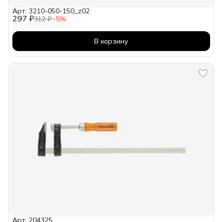
Арт: 3210-050-150_z02
297 ₽
312 ₽
−
5
%
В корзину
Арт: 204325