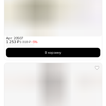
Арт: 20507
1 253 ₽
1 318 ₽
−
5
%
В корзину