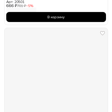
Арт: 20501
666 ₽
701 ₽
−
5
%
В корзину