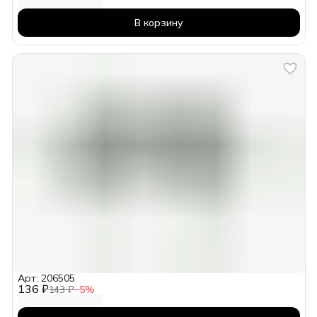
В корзину
Арт: 206505
136 ₽
143 ₽
−
5
%