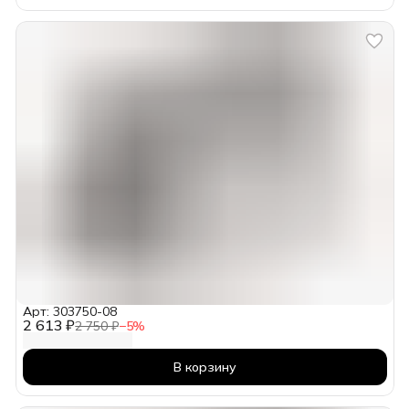
Арт: 303750-08
2 613 ₽
2 750 ₽
−
5
%
В корзину