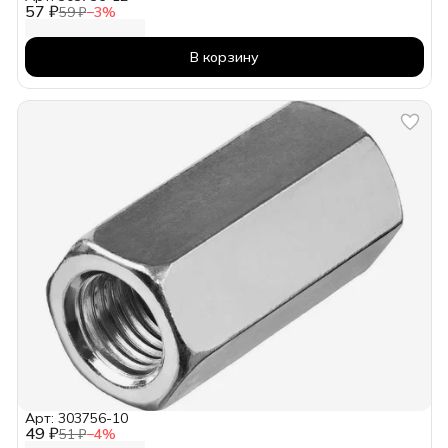
57 ₽
59 ₽
−
3
%
В корзину
Арт: 303756-10
49 ₽
51 ₽
−
4
%