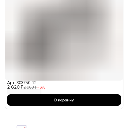
Арт: 303750-12
2 820 ₽
2 968 ₽
−
5
%
В корзину