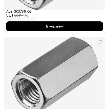
Арт: 303756-06
51 ₽
53 ₽
−
4
%
В корзину