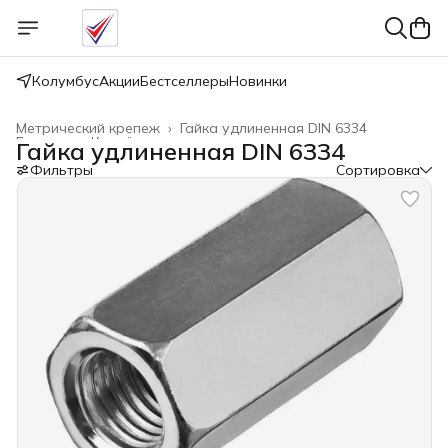
Колумбус
Акции
Бестселлеры
Новинки
Метрический крепеж
›
Гайка удлиненная DIN 6334
Главная
›
Крепёжные изделия
›
Гайка удлиненная DIN 6334
Фильтры
Сортировка