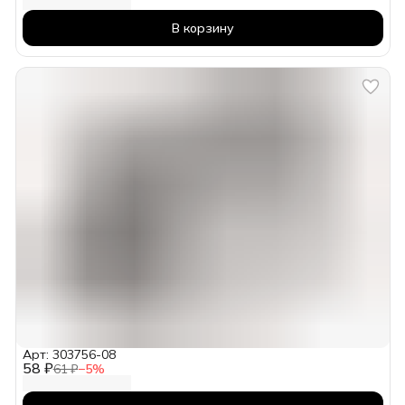
В корзину
Арт: 303756-08
58 ₽
61 ₽
−
5
%