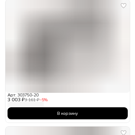
Арт: 303750-20
3 003 ₽
3 161 ₽
−
5
%
В корзину