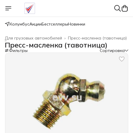
Колумбус
Акции
Бестселлеры
Новинки
Для грузовых автомобилей
›
Пресс-масленка (тавотница)
Главная
›
Пресс-масленка (тавотница)
Фильтры
Сортировка