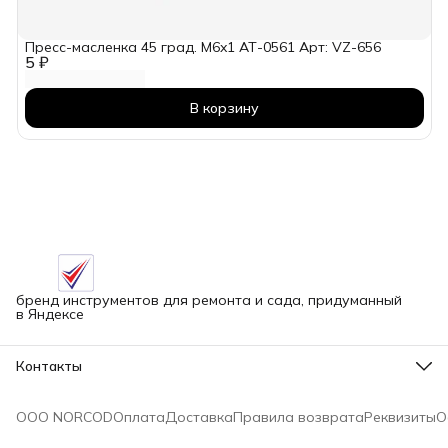
Пресс-масленка 45 град. M6x1 АТ-0561 Арт: VZ-656
5 ₽
В корзину
бренд инструментов для ремонта и сада, придуманный
в Яндексе
Контакты
Адрес
г.Новосибирск улица Петухова, 51Бк16
ООО NORCOD
Оплата
Доставка
Правила возврата
Реквизиты
О
Телефон
8 (913) 758-42-50
Режим работы