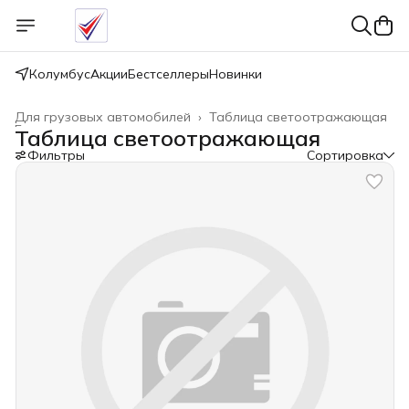
Колумбус
Акции
Бестселлеры
Новинки
Для грузовых автомобилей
›
Таблица светоотражающая
Главная
›
Таблица светоотражающая
Фильтры
Сортировка