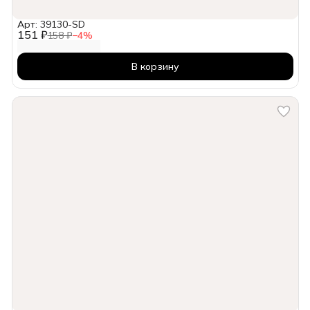
Арт: 39130-SD
151 ₽
158 ₽
−
4
%
В корзину