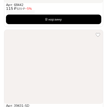
Арт: 68442
115 ₽
121 ₽
−
5
%
В корзину
Арт: 39431-SD