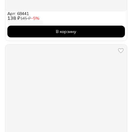
Арт: 68441
138 ₽
145 ₽
−
5
%
В корзину