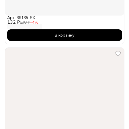
Арт: 39135-SX
132 ₽
138 ₽
−
4
%
В корзину