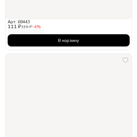
Арт: 68443
111 ₽
116 ₽
−
4
%
В корзину