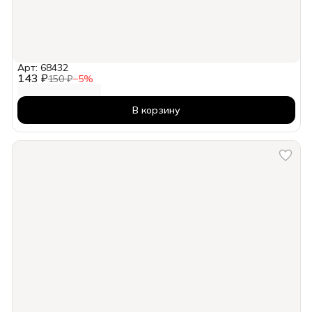
Арт: 68432
143 ₽
150 ₽
−
5
%
В корзину