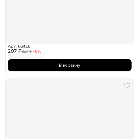
Арт: 68416
207 ₽
217 ₽
−
5
%
В корзину