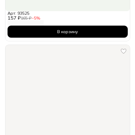
Арт: 93525
157 ₽
165 ₽
−
5
%
В корзину