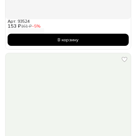
Арт: 93524
153 ₽
161 ₽
−
5
%
В корзину