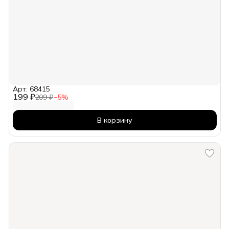
Арт: 68415
199 ₽
209 ₽
−
5
%
В корзину