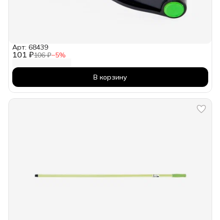
Арт: 68439
101 ₽
106 ₽
−
5
%
В корзину