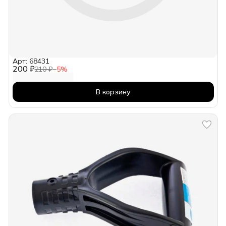
Арт: 68431
200 ₽
210 ₽
−
5
%
В корзину