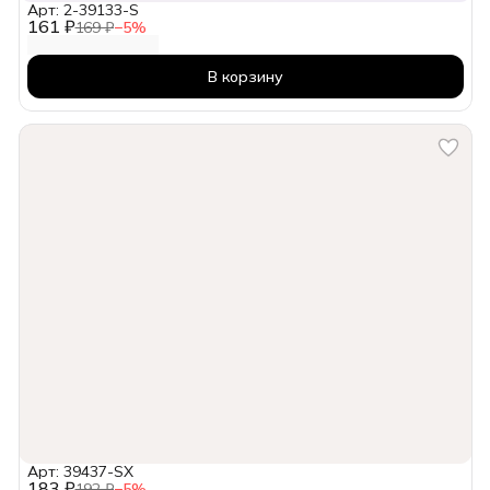
Арт: 2-39133-S
161 ₽
169 ₽
−
5
%
В корзину
Арт: 39437-SX
183 ₽
192 ₽
−
5
%