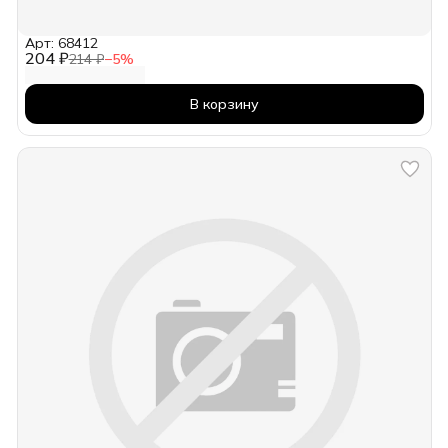
Арт: 68412
204 ₽
214 ₽
−
5
%
В корзину