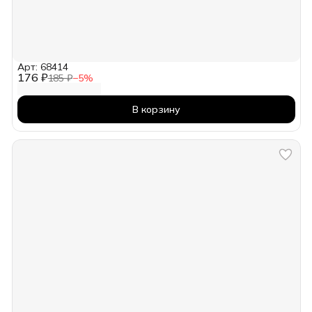
Арт: 68414
176 ₽
185 ₽
−
5
%
В корзину