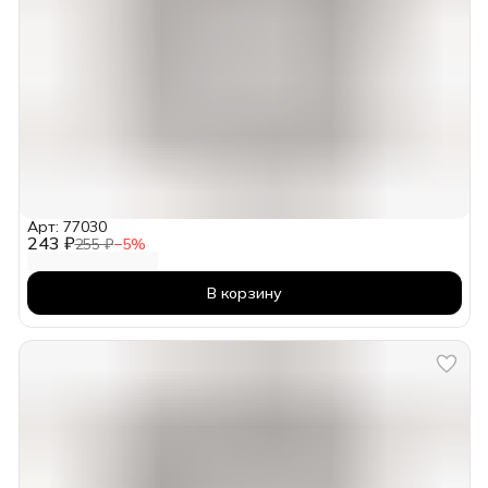
Арт: 77030
243 ₽
255 ₽
−
5
%
В корзину