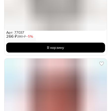
Арт: 77037
266 ₽
280 ₽
−
5
%
В корзину