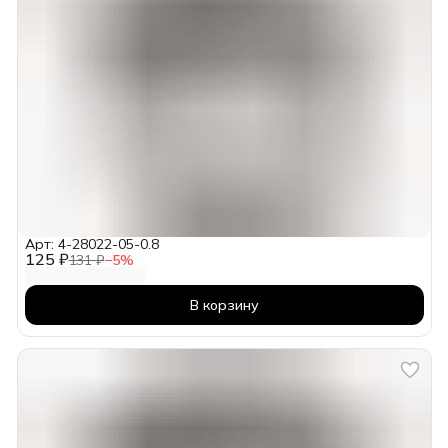
Арт: 4-28022-05-0.8
125 ₽
131 ₽
−
5
%
В корзину