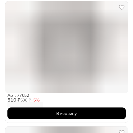
Арт: 77052
510 ₽
536 ₽
−
5
%
В корзину