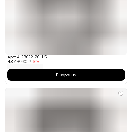
Арт: 4-28022-20-1.5
437 ₽
460 ₽
−
5
%
В корзину