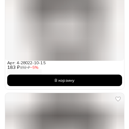
Арт: 4-28022-10-1.5
183 ₽
192 ₽
−
5
%
В корзину