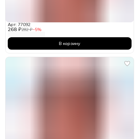
Арт: 77092
268 ₽
282 ₽
−
5
%
В корзину