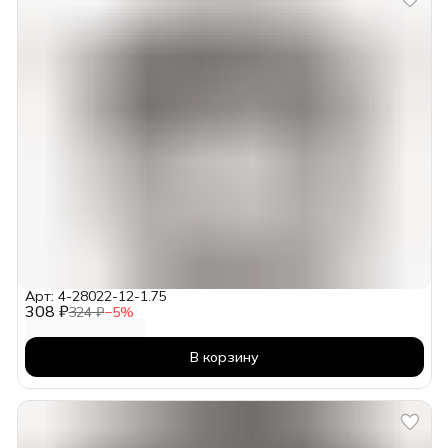
Арт: 4-28022-12-1.75
308 ₽
324 ₽
−
5
%
В корзину