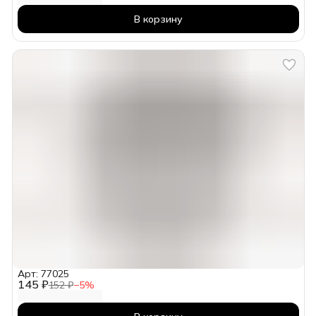
В корзину
Арт: 77025
145 ₽
152 ₽
−
5
%