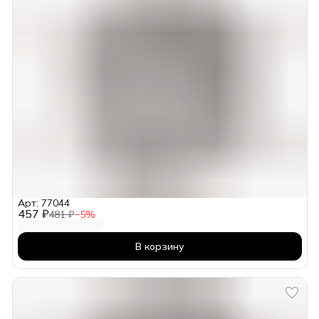
Арт: 77044
457 ₽
481 ₽
−
5
%
В корзину