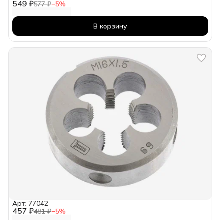
549 ₽
577 ₽
−
5
%
В корзину
Арт: 77042
457 ₽
481 ₽
−
5
%