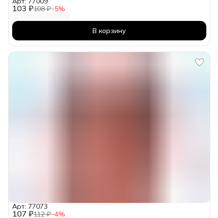
Арт: 77009
103 ₽
108 ₽
−
5
%
В корзину
Арт: 77073
107 ₽
112 ₽
−
4
%