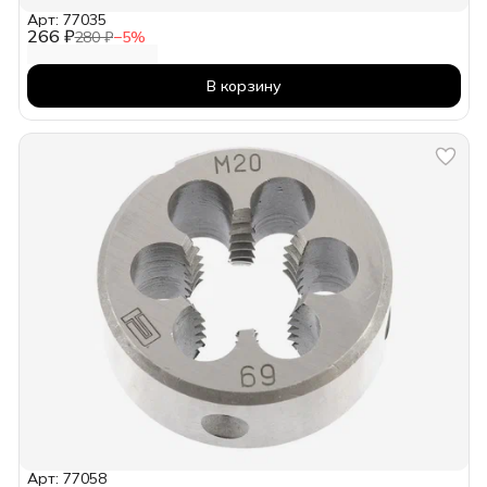
Арт: 77035
266 ₽
280 ₽
−
5
%
В корзину
Арт: 77058