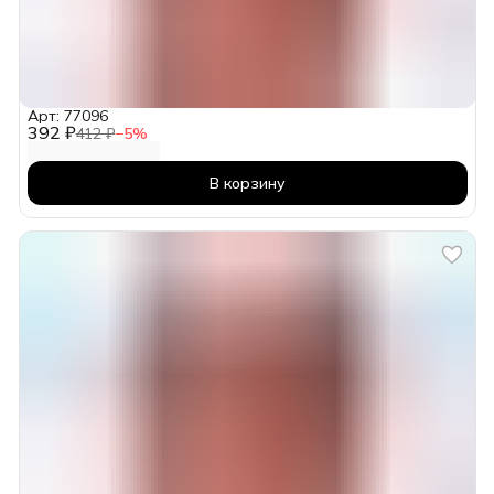
Арт: 77096
392 ₽
412 ₽
−
5
%
В корзину