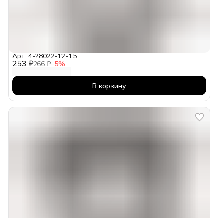
Арт: 4-28022-12-1.5
253 ₽
266 ₽
−
5
%
В корзину