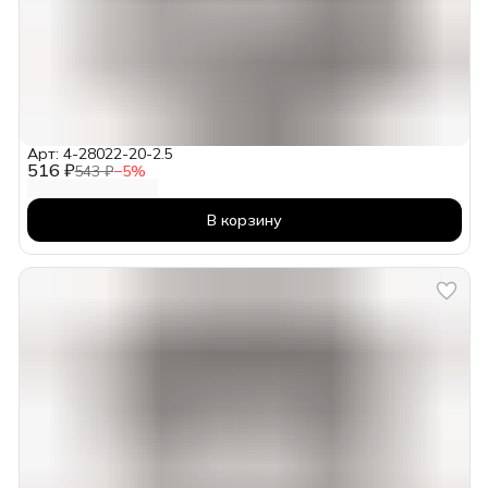
Арт: 4-28022-20-2.5
516 ₽
543 ₽
−
5
%
В корзину