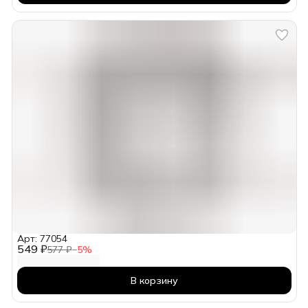
Арт: 77054
549 ₽
577 ₽
−
5
%
В корзину