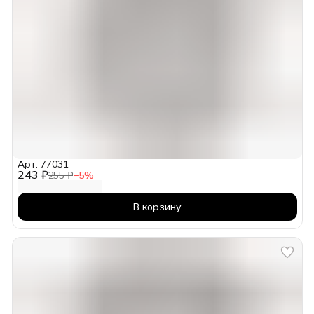
Арт: 77031
243 ₽
255 ₽
−
5
%
В корзину