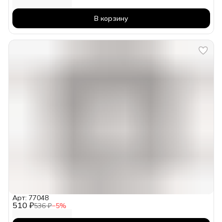
В корзину
Арт: 77048
510 ₽
536 ₽
−
5
%