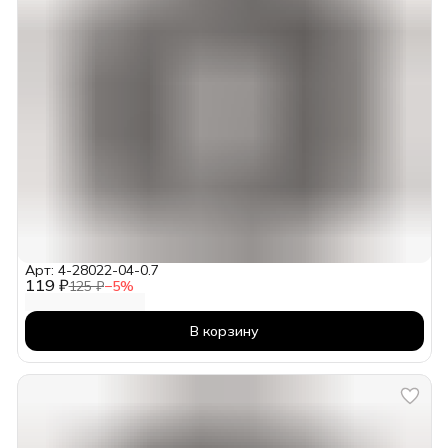
Арт: 4-28022-04-0.7
119 ₽
125 ₽
−
5
%
В корзину