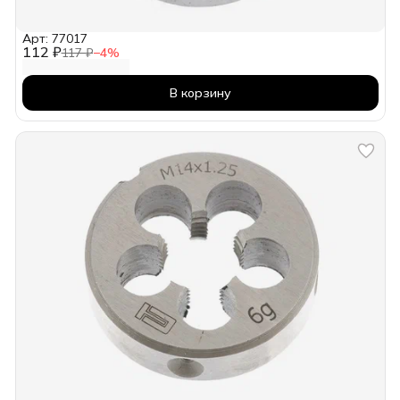
Арт: 77017
112 ₽
117 ₽
−
4
%
В корзину