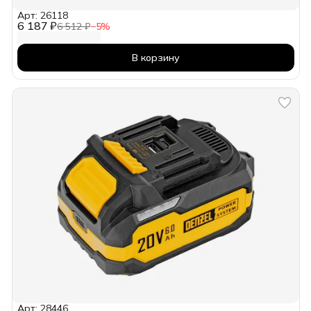
Арт: 26118
6 187 ₽
6 512 ₽
−
5
%
В корзину
Арт: 28446