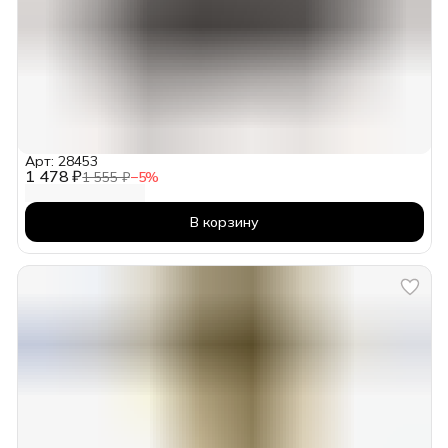
Арт: 28453
1 478 ₽
1 555 ₽
−
5
%
В корзину