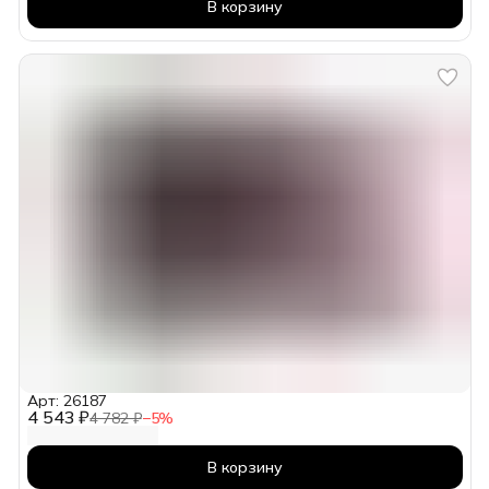
В корзину
Арт: 26187
4 543 ₽
4 782 ₽
−
5
%
В корзину