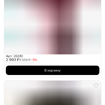
Арт: 26182
2 993 ₽
3 150 ₽
−
5
%
В корзину