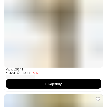
Арт: 26141
5 456 ₽
5 743 ₽
−
5
%
В корзину