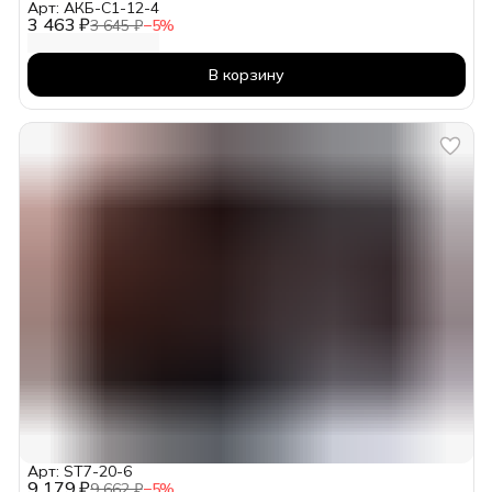
Арт: АКБ-С1-12-4
3 463 ₽
3 645 ₽
−
5
%
В корзину
Арт: ST7-20-6
9 179 ₽
9 662 ₽
−
5
%