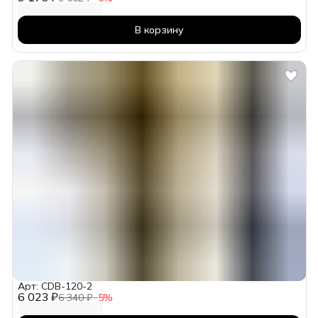
В корзину
Арт: CDB-120-2
6 023 ₽
6 340 ₽
−
5
%