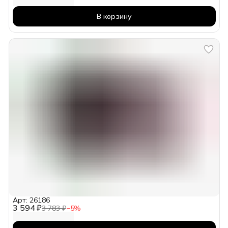
В корзину
Арт: 26186
3 594 ₽
3 783 ₽
−
5
%