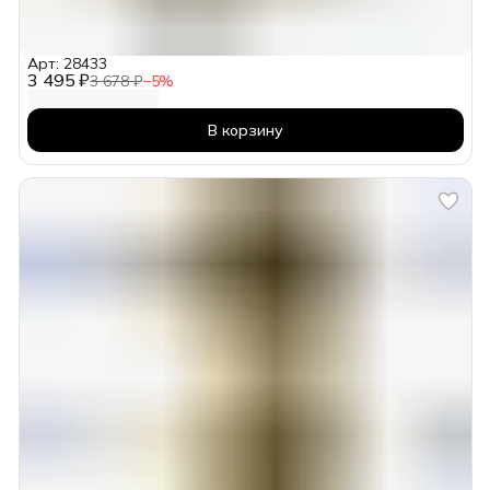
Арт: 28433
3 495 ₽
3 678 ₽
−
5
%
В корзину