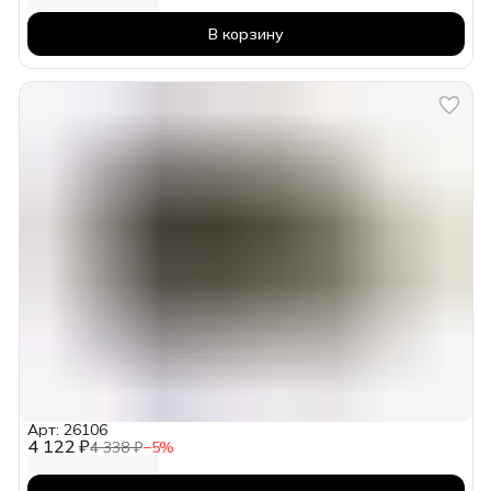
В корзину
Арт: 26106
4 122 ₽
4 338 ₽
−
5
%