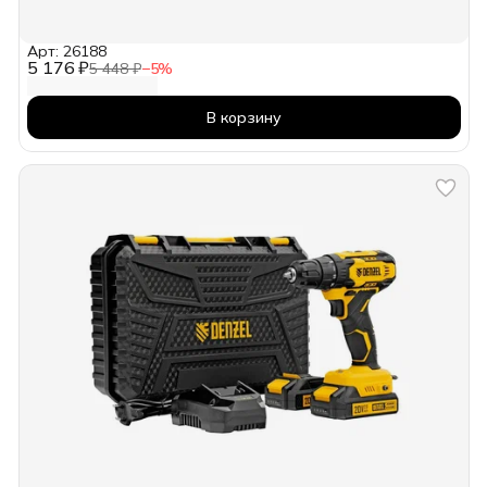
Арт: 26188
5 176 ₽
5 448 ₽
−
5
%
В корзину