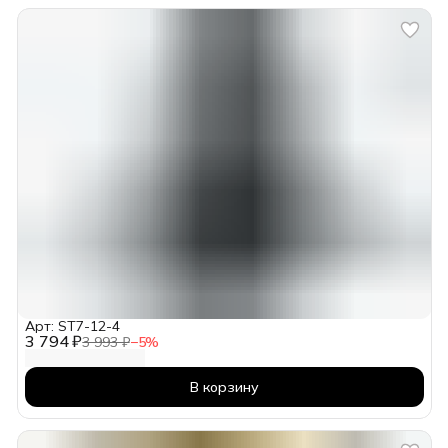
Арт: ST7-12-4
3 794 ₽
3 993 ₽
−
5
%
В корзину