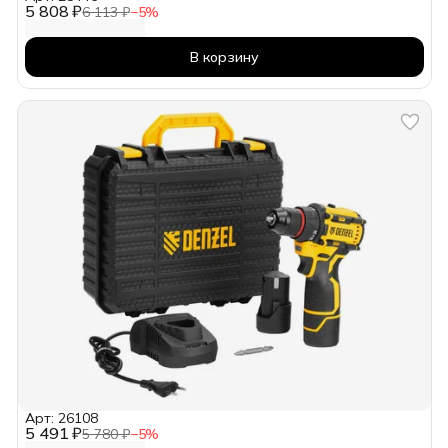
5 808 ₽
6 113 ₽
−
5
%
В корзину
Арт: 26108
5 491 ₽
5 780 ₽
−
5
%