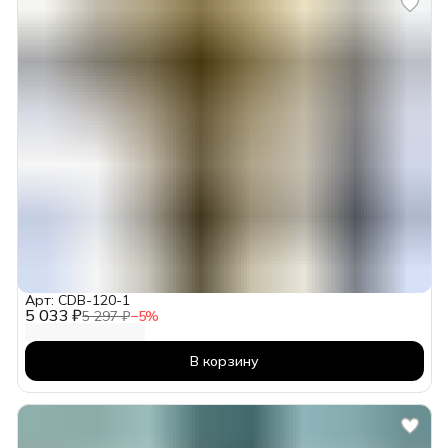
Арт: CDB-120-1
5 033 ₽
5 297 ₽
−
5
%
В корзину