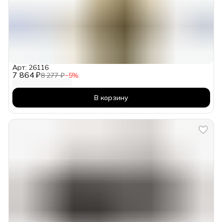
Арт: 26116
7 864 ₽
8 277 ₽
−
5
%
В корзину