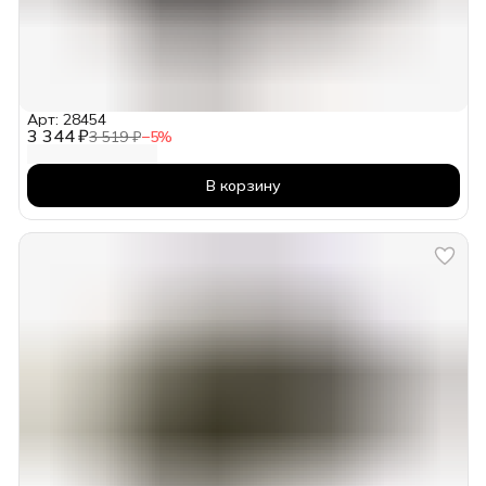
Арт: 28454
3 344 ₽
3 519 ₽
−
5
%
В корзину