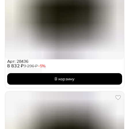
Арт: 28436
8 832 ₽
9 296 ₽
−
5
%
В корзину