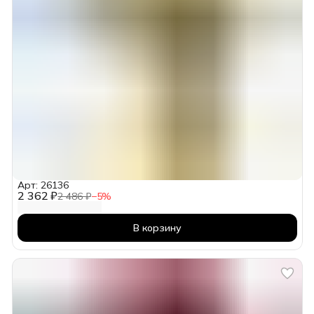
Арт: 26136
2 362 ₽
2 486 ₽
−
5
%
В корзину