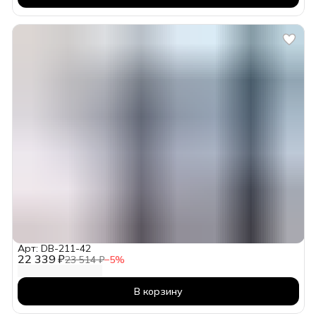
Арт: DB-211-42
22 339 ₽
23 514 ₽
−
5
%
В корзину