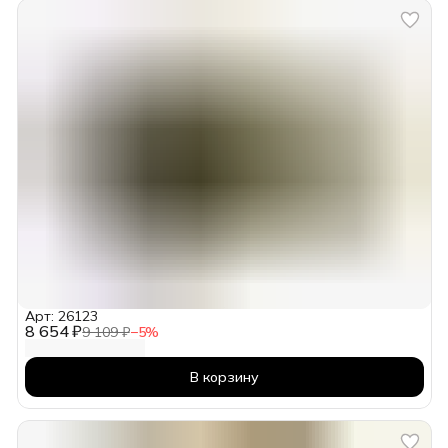
Арт: 26123
8 654 ₽
9 109 ₽
−
5
%
В корзину