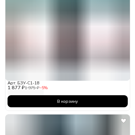
Арт: БЗУ-С1-18
1 877 ₽
1 975 ₽
−
5
%
В корзину