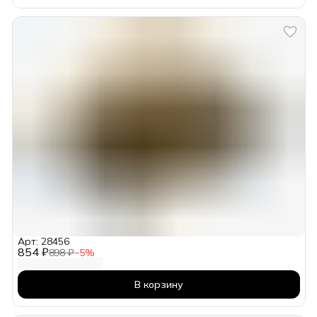
Арт: 28456
854 ₽
898 ₽
−
5
%
В корзину