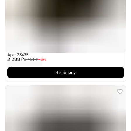
Арт: 28435
3 288 ₽
3 461 ₽
−
5
%
В корзину