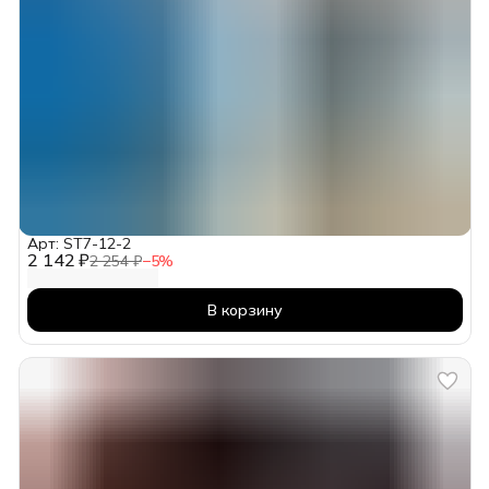
Арт: ST7-12-2
2 142 ₽
2 254 ₽
−
5
%
В корзину