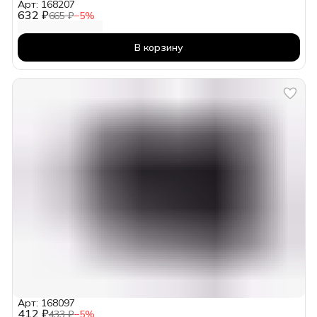
Арт: 168207
632 ₽
665 ₽
−
5
%
В корзину
Арт: 168097
412 ₽
433 ₽
−
5
%