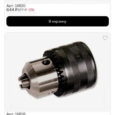
Арт: 16820
644 ₽
677 ₽
−
5
%
В корзину
Арт: 16818