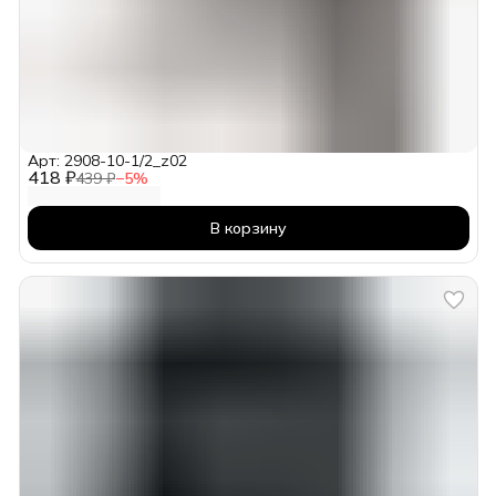
Арт: 2908-10-1/2_z02
418 ₽
439 ₽
−
5
%
В корзину