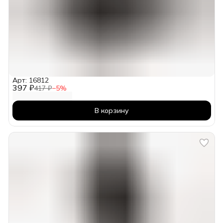
Арт: 16812
397 ₽
417 ₽
−
5
%
В корзину