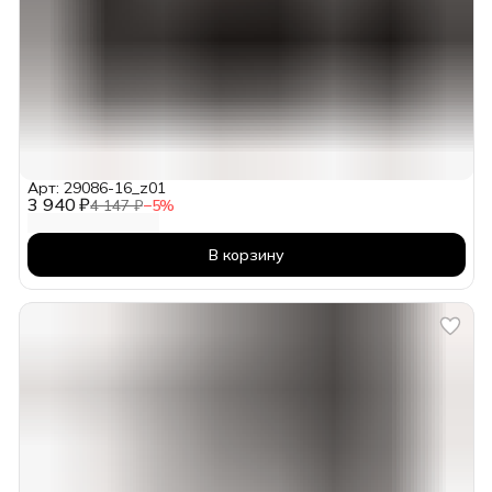
Арт: 29086-16_z01
3 940 ₽
4 147 ₽
−
5
%
В корзину