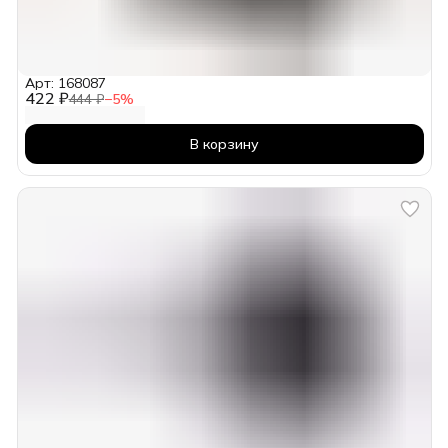
Арт: 168087
422 ₽
444 ₽
−
5
%
В корзину