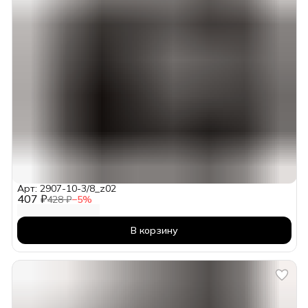
Арт: 2907-10-3/8_z02
407 ₽
428 ₽
−
5
%
В корзину