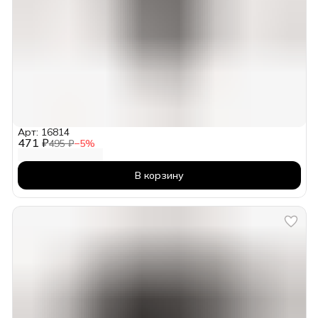
Арт: 16814
471 ₽
495 ₽
−
5
%
В корзину