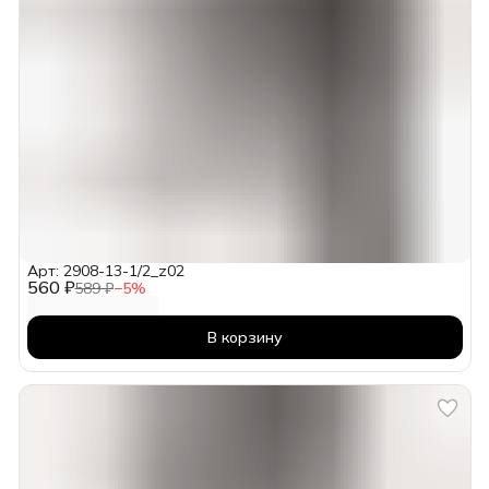
Арт: 2908-13-1/2_z02
560 ₽
589 ₽
−
5
%
В корзину