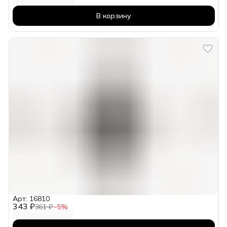
В корзину
Арт: 16810
343 ₽
361 ₽
−
5
%