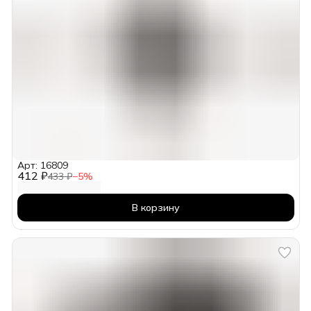
Арт: 16809
412 ₽
433 ₽
−
5
%
В корзину