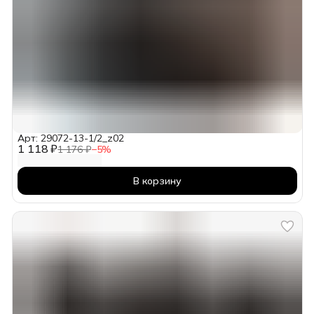
Арт: 29072-13-1/2_z02
1 118 ₽
1 176 ₽
−
5
%
В корзину