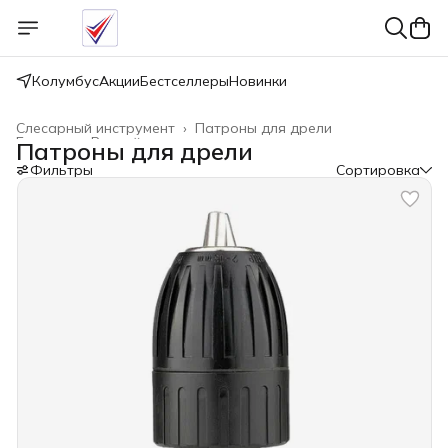
Колумбус
Акции
Бестселлеры
Новинки
Слесарный инструмент
›
Патроны для дрели
Главная
›
Ручной инструмент
›
Патроны для дрели
Фильтры
Сортировка