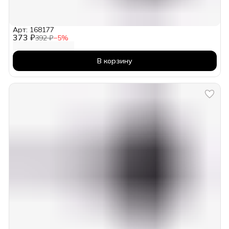
Арт: 168177
373 ₽
392 ₽
−
5
%
В корзину