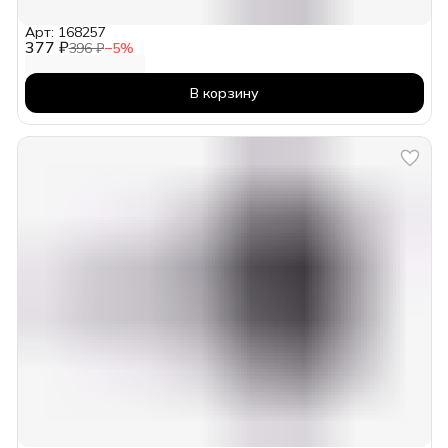
Арт: 168257
377 ₽
396 ₽
−
5
%
В корзину