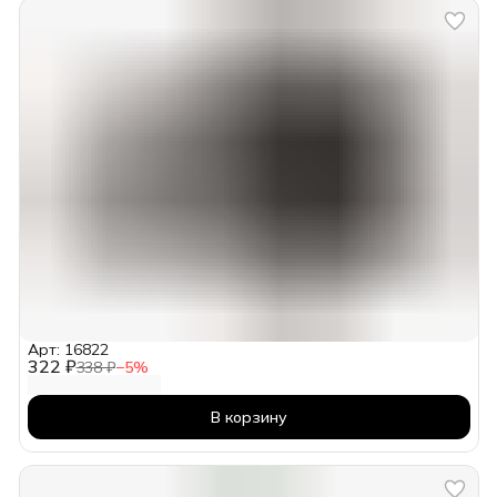
Арт: 16822
322 ₽
338 ₽
−
5
%
В корзину