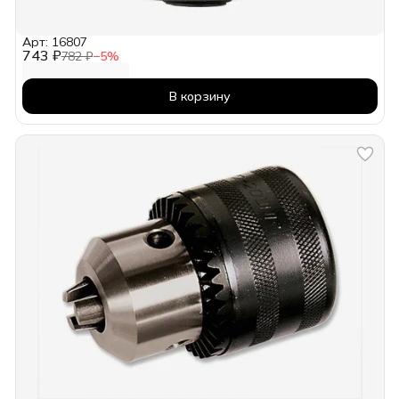
Арт: 16807
743 ₽
782 ₽
−
5
%
В корзину