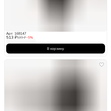
Арт: 168147
513 ₽
539 ₽
−
5
%
В корзину