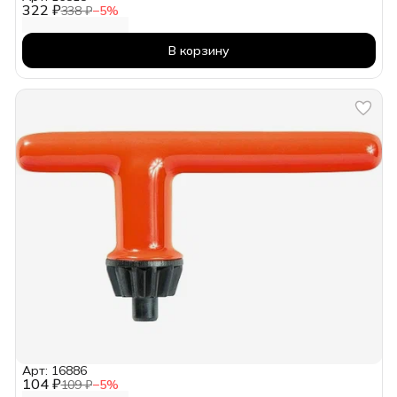
322 ₽
338 ₽
−
5
%
В корзину
Арт: 16886
104 ₽
109 ₽
−
5
%