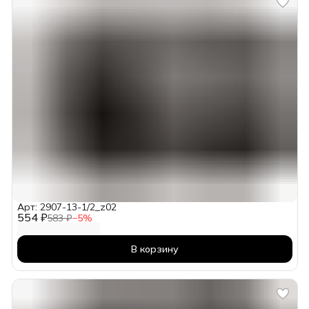
Арт: 2907-13-1/2_z02
554 ₽
583 ₽
−
5
%
В корзину