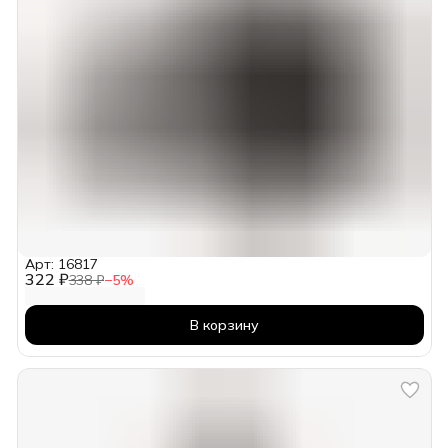
Арт: 16817
322 ₽
338 ₽
−
5
%
В корзину