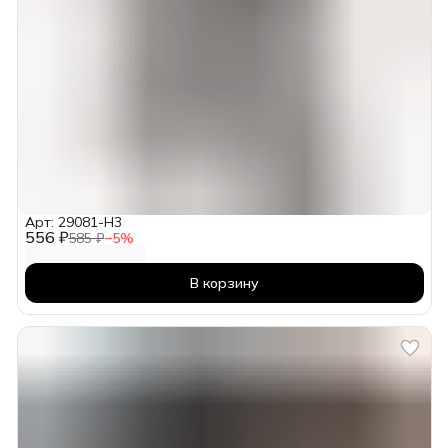
Арт: 29081-H3
556 ₽
585 ₽
−
5
%
В корзину