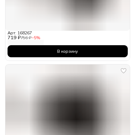
Арт: 168267
719 ₽
756 ₽
−
5
%
В корзину