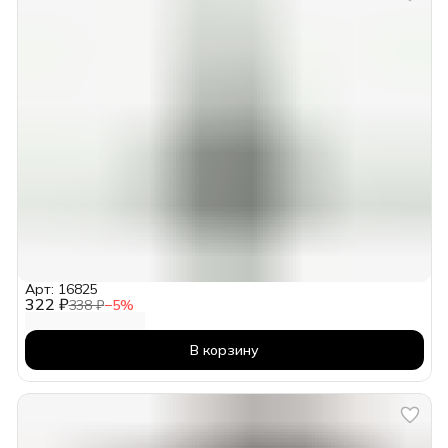
Арт: 16825
322 ₽
338 ₽
−
5
%
В корзину