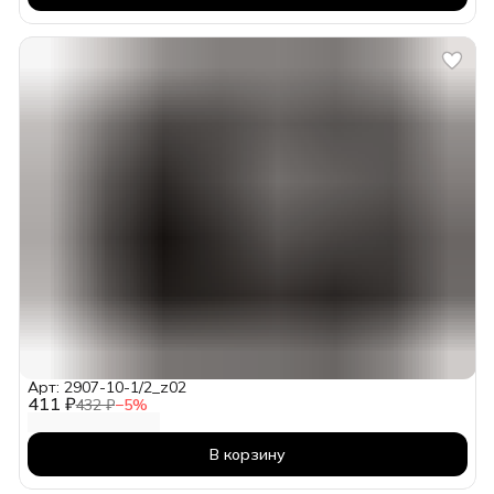
Арт: 2907-10-1/2_z02
411 ₽
432 ₽
−
5
%
В корзину