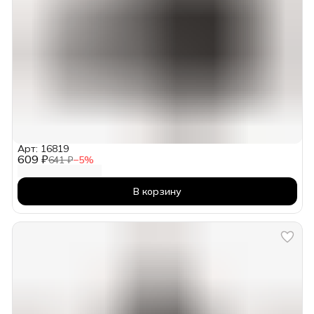
Арт: 16819
609 ₽
641 ₽
−
5
%
В корзину