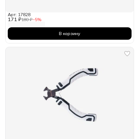
Арт: 17828
171 ₽
180 ₽
−
5
%
В корзину