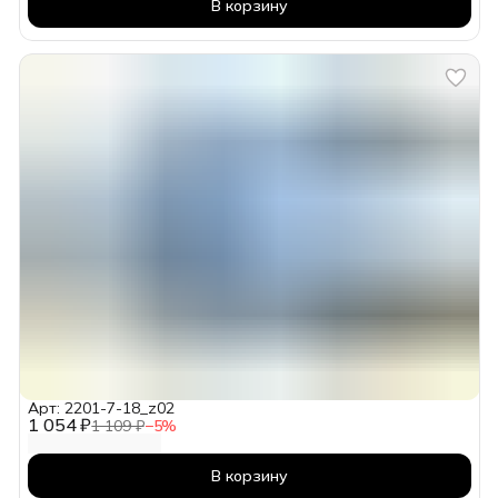
В корзину
Арт: 2201-7-18_z02
1 054 ₽
1 109 ₽
−
5
%
В корзину