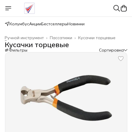
Колумбус
Акции
Бестселлеры
Новинки
Ручной инструмент
›
Пассатижи
›
Кусачки торцевые
Главная
›
Кусачки торцевые
Фильтры
Сортировка