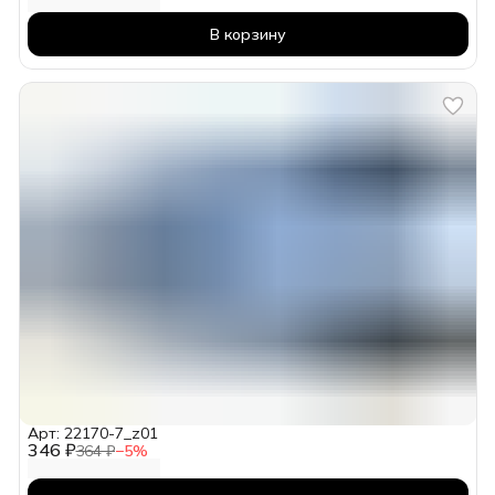
В корзину
Арт: 22170-7_z01
346 ₽
364 ₽
−
5
%