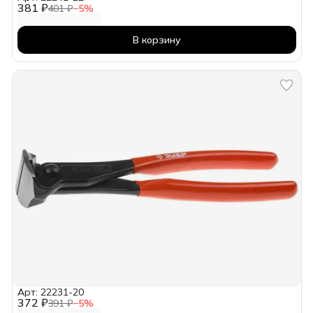
381 ₽
401 ₽
−
5
%
В корзину
Арт: 22231-20
372 ₽
391 ₽
−
5
%