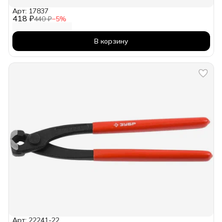
Арт: 17837
418 ₽
440 ₽
−
5
%
В корзину
Арт: 22241-22