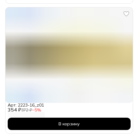
Арт: 2223-16_z01
354 ₽
372 ₽
−
5
%
В корзину