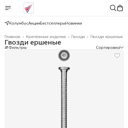
Колумбус
Акции
Бестселлеры
Новинки
Главная
›
Крепёжные изделия
›
Гвозди
›
Гвозди ершеные
Гвозди ершеные
Фильтры
Сортировка