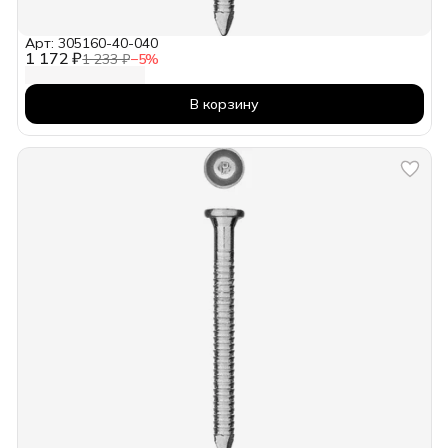
Арт: 305160-40-040
1 172 ₽
1 233 ₽
−
5
%
В корзину