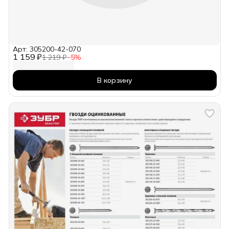
Арт: 305200-42-070
1 159 ₽
1 219 ₽
−
5
%
В корзину