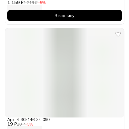
1 159 ₽
1 219 ₽
−
5
%
В корзину
Арт: 4-305146-34-090
19 ₽
20 ₽
−
5
%