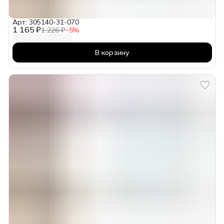
Арт: 305140-31-070
1 165 ₽
1 226 ₽
−
5
%
В корзину