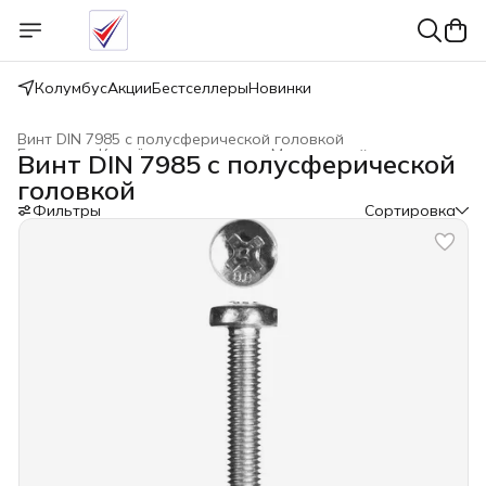
Колумбус
Акции
Бестселлеры
Новинки
Винт DIN 7985 с полусферической головкой
Главная
›
Крепёжные изделия
›
Метрический крепеж
›
Винт DIN 7985 с полусферической
головкой
Фильтры
Сортировка