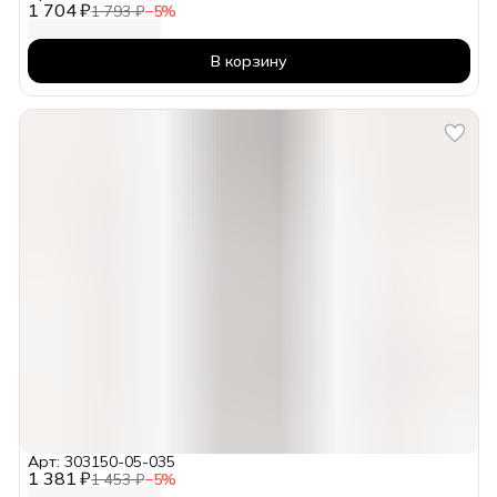
1 704 ₽
1 793 ₽
−
5
%
В корзину
Арт: 303150-05-035
1 381 ₽
1 453 ₽
−
5
%