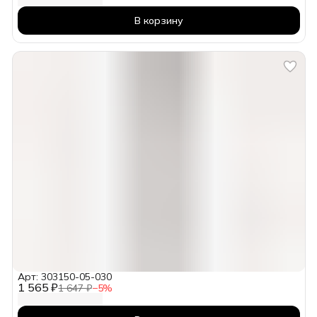
В корзину
Арт: 303150-05-030
1 565 ₽
1 647 ₽
−
5
%