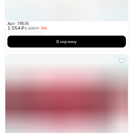
Арт: 78535
1 054 ₽
1 109 ₽
−
5
%
В корзину