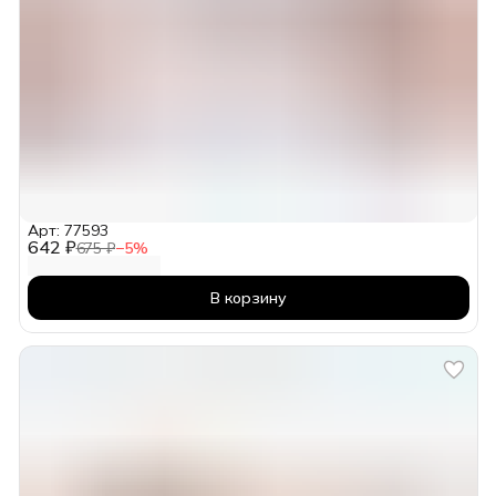
Арт: 77593
642 ₽
675 ₽
−
5
%
В корзину