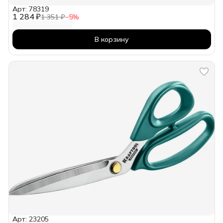
Арт: 78319
1 284 ₽
1 351 ₽
−
5
%
В корзину
Арт: 23205