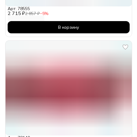
Арт: 78555
2 715 ₽
2 857 ₽
−
5
%
В корзину