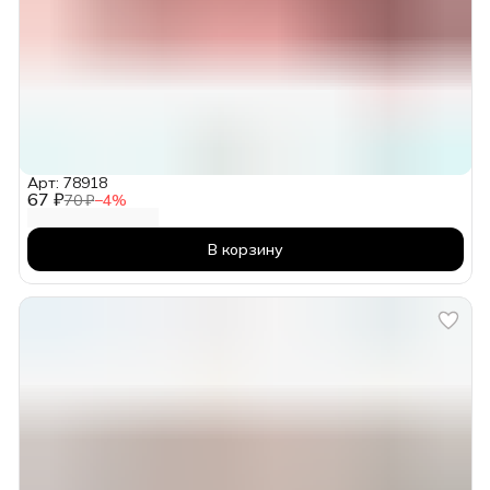
Арт: 78918
67 ₽
70 ₽
−
4
%
В корзину