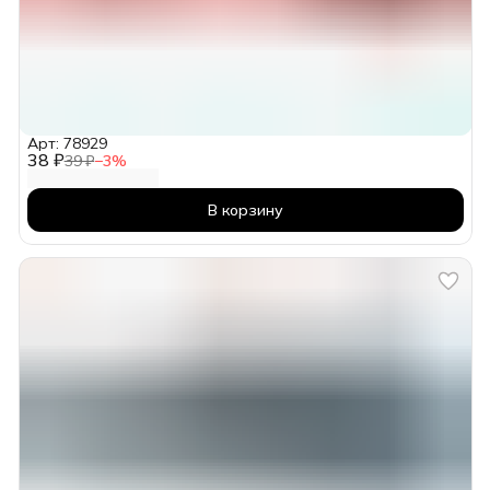
Арт: 78929
38 ₽
39 ₽
−
3
%
В корзину