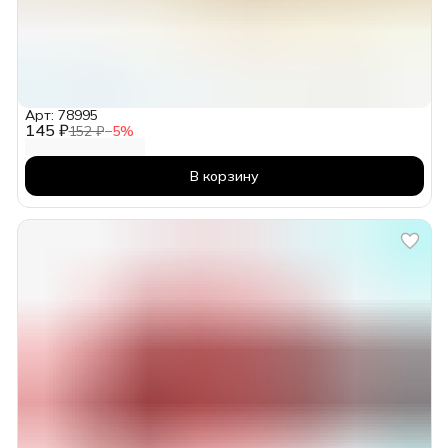
Арт: 78995
145 ₽
152 ₽
−
5
%
В корзину