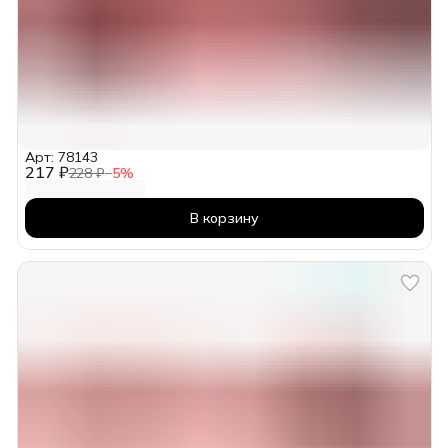
Арт: 78143
217 ₽
228 ₽
−
5
%
В корзину