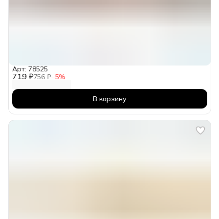
Арт: 78525
719 ₽
756 ₽
−
5
%
В корзину