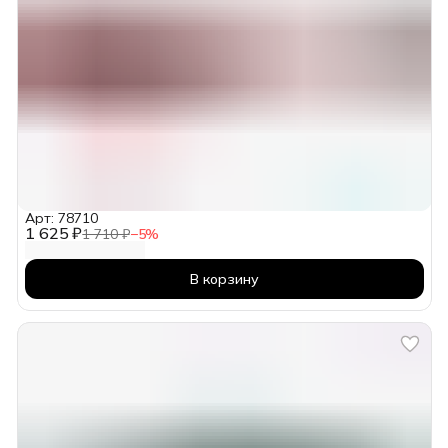
Арт: 78710
1 625 ₽
1 710 ₽
−
5
%
В корзину