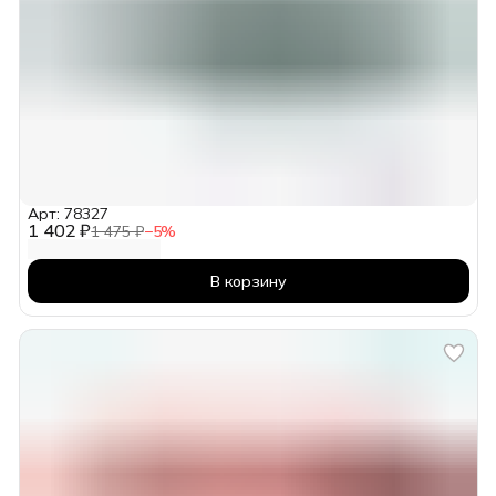
Арт: 78327
1 402 ₽
1 475 ₽
−
5
%
В корзину