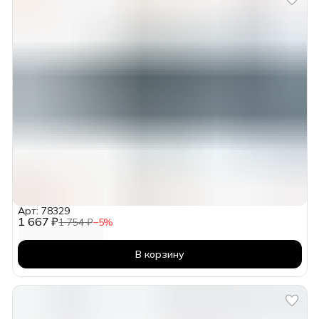
Арт: 78329
1 667 ₽
1 754 ₽
−
5
%
В корзину