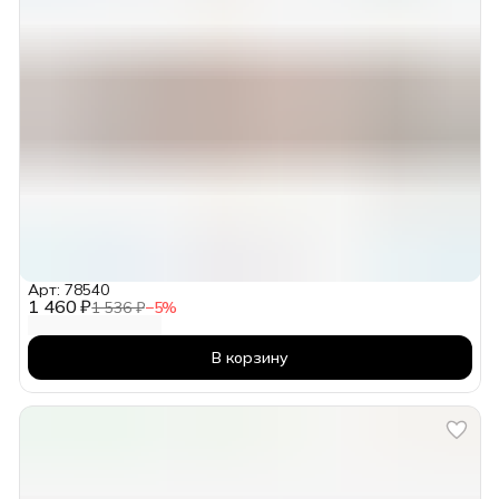
Арт: 78540
1 460 ₽
1 536 ₽
−
5
%
В корзину