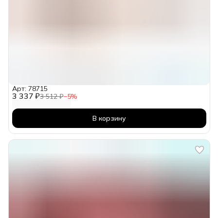
Арт: 78715
3 337 ₽
3 512 ₽
−
5
%
В корзину