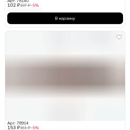
Арт: 78140
102 ₽
107 ₽
−
5
%
В корзину
Арт: 78914
153 ₽
161 ₽
−
5
%