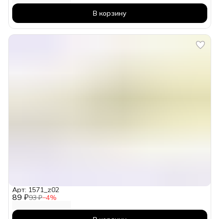
В корзину
Арт: 1571_z02
89 ₽
93 ₽
−
4
%