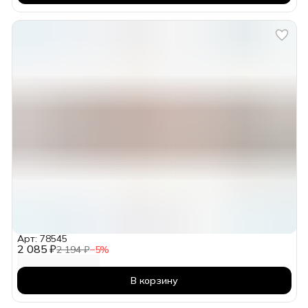
Арт: 78545
2 085 ₽
2 194 ₽
−
5
%
В корзину