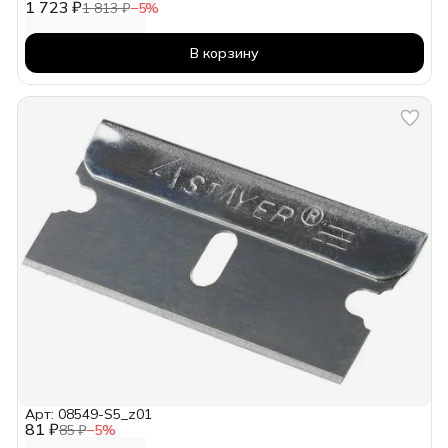
1 723 ₽
1 813 ₽
−
5
%
В корзину
Арт: 08549-S5_z01
81 ₽
85 ₽
−
5
%