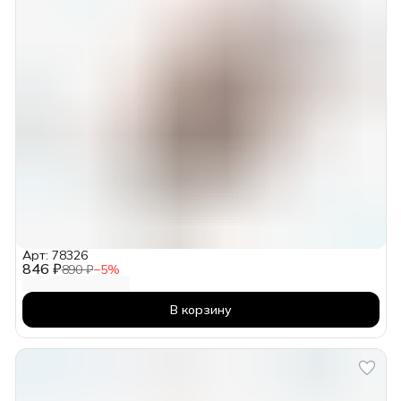
Арт: 78326
846 ₽
890 ₽
−
5
%
В корзину