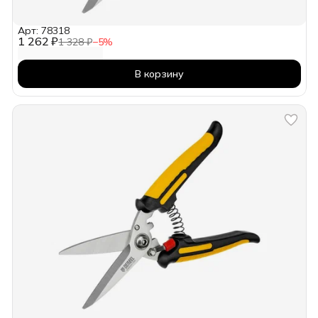
Арт: 78318
1 262 ₽
1 328 ₽
−
5
%
В корзину