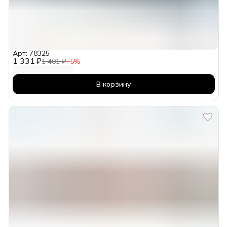
Арт: 78325
1 331 ₽
1 401 ₽
−
5
%
В корзину