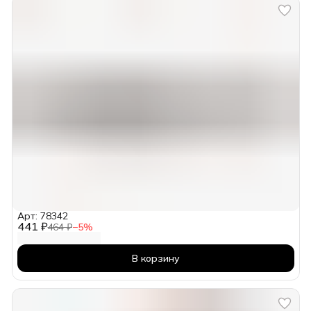
Арт: 78342
441 ₽
464 ₽
−
5
%
В корзину