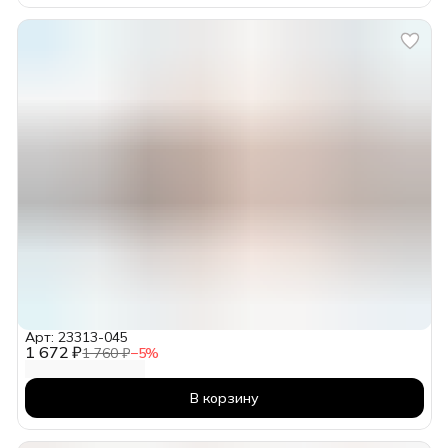
Арт: 23313-045
1 672 ₽
1 760 ₽
−
5
%
В корзину