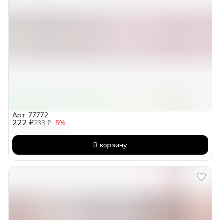
Арт: 77772
222 ₽
233 ₽
−
5
%
В корзину