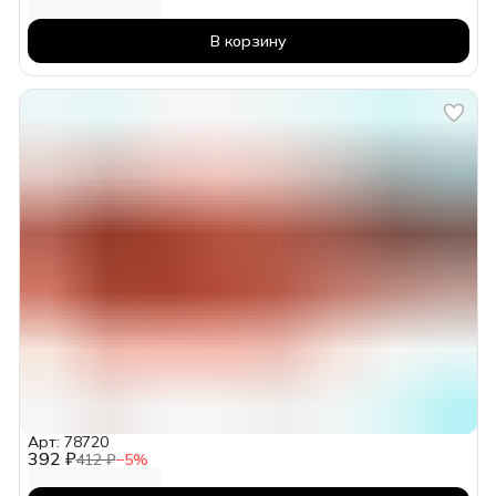
В корзину
Арт: 78720
392 ₽
412 ₽
−
5
%