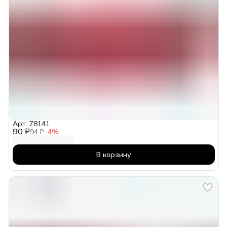
Арт: 78141
90 ₽
94 ₽
−
4
%
В корзину