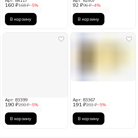
Арт: 84117
Арт: 82507
160 ₽
92 ₽
168 ₽
−
5
%
96 ₽
−
4
%
В корзину
В корзину
Арт: 83399
Арт: 83367
190 ₽
191 ₽
200 ₽
−
5
%
201 ₽
−
5
%
В корзину
В корзину