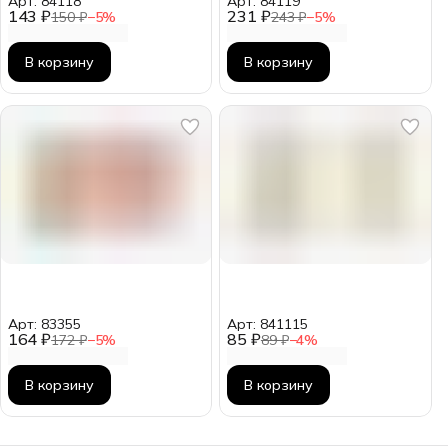
Арт: 84118
Арт: 84119
143 ₽
231 ₽
150 ₽
−
5
%
243 ₽
−
5
%
В корзину
В корзину
Арт: 83355
Арт: 841115
164 ₽
85 ₽
172 ₽
−
5
%
89 ₽
−
4
%
В корзину
В корзину