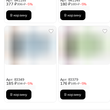
Арт: 841155
Арт: 841145
377 ₽
180 ₽
396 ₽
−
5
%
189 ₽
−
5
%
В корзину
В корзину
Арт: 83349
Арт: 83379
185 ₽
176 ₽
194 ₽
−
5
%
185 ₽
−
5
%
В корзину
В корзину