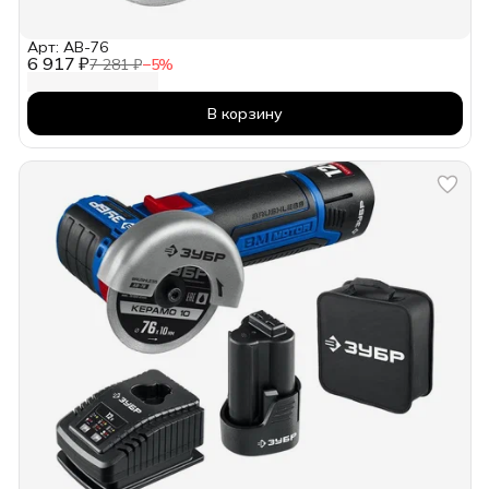
Арт: AB-76
6 917 ₽
7 281 ₽
−
5
%
В корзину