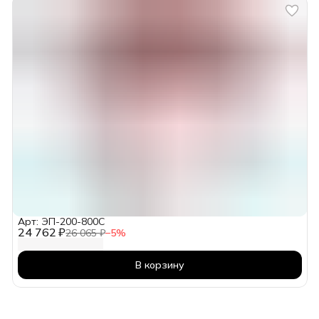
Арт: ЭП-200-800С
24 762 ₽
26 065 ₽
−
5
%
В корзину