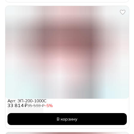
Арт: ЭП-200-1000С
33 814 ₽
35 593 ₽
−
5
%
В корзину