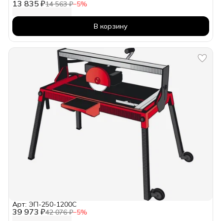
13 835 ₽
14 563 ₽
−
5
%
В корзину
Арт: ЭП-250-1200С
39 973 ₽
42 076 ₽
−
5
%