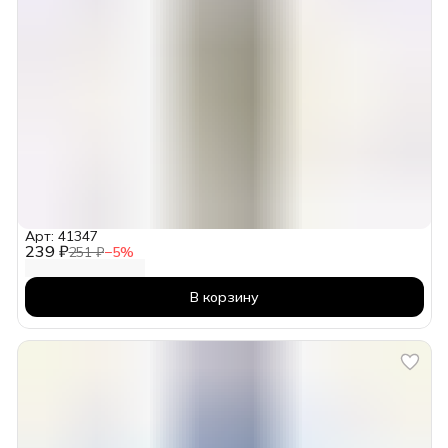
Арт: 41347
239 ₽
251 ₽
−
5
%
В корзину