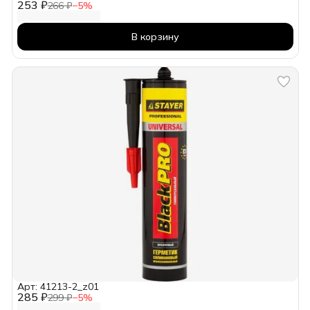
253 ₽
266 ₽
−
5
%
В корзину
Арт: 41213-2_z01
285 ₽
299 ₽
−
5
%