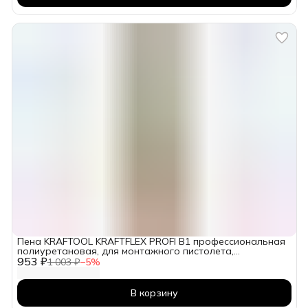
Пена KRAFTOOL KRAFTFLEX PROFI B1 профессиональная
полиуретановая, для монтажного пистолета,
953 ₽
всесезонная, SVS, 750 мл
1 003 ₽
−
5
%
В корзину