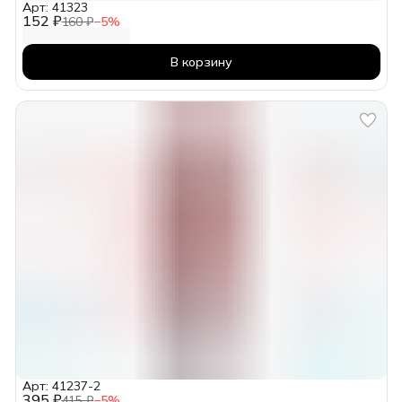
Арт: 41323
152 ₽
160 ₽
−
5
%
В корзину
Арт: 41237-2
395 ₽
415 ₽
−
5
%