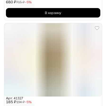
680 ₽
715 ₽
−
5
%
В корзину
Арт: 41327
185 ₽
194 ₽
−
5
%