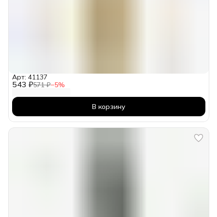
Арт: 41137
543 ₽
571 ₽
−
5
%
В корзину