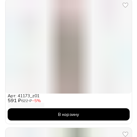
Арт: 41173_z01
591 ₽
622 ₽
−
5
%
В корзину