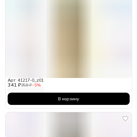
Арт: 41217-0_z01
341 ₽
358 ₽
−
5
%
В корзину