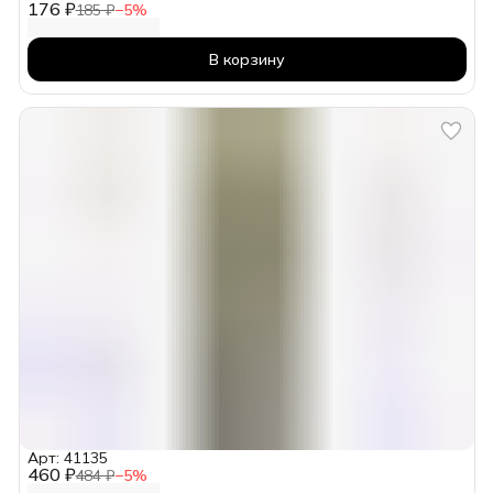
176 ₽
185 ₽
−
5
%
В корзину
Арт: 41135
460 ₽
484 ₽
−
5
%