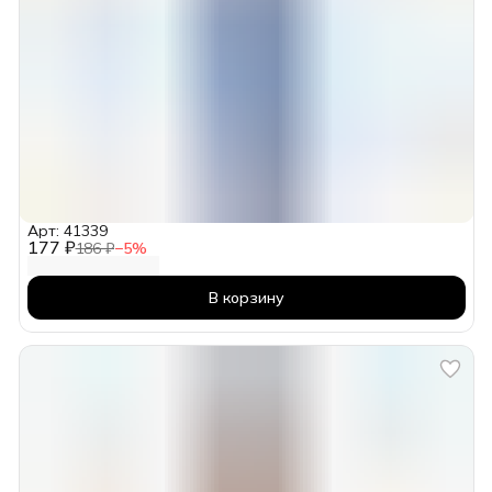
Арт: 41339
177 ₽
186 ₽
−
5
%
В корзину