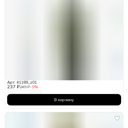
Арт: 41189_z01
237 ₽
249 ₽
−
5
%
В корзину