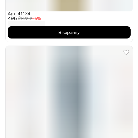
Арт: 41134
496 ₽
522 ₽
−
5
%
В корзину