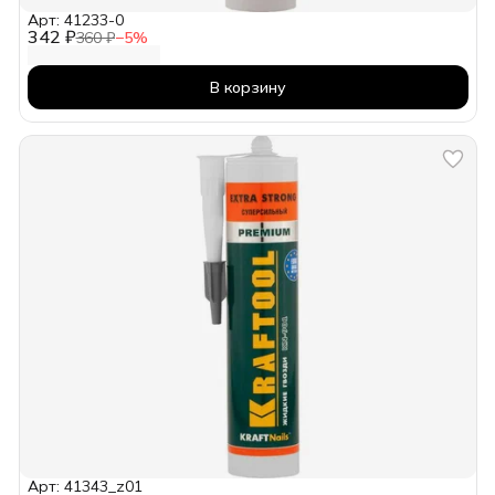
Арт: 41233-0
342 ₽
360 ₽
−
5
%
В корзину
Арт: 41343_z01