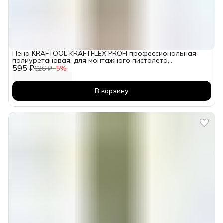
Пена KRAFTOOL KRAFTFLEX PROFI профессиональная
полиуретановая, для монтажного пистолета,
595 ₽
всесезонная, SVS, 750 мл
626 ₽
−
5
%
В корзину