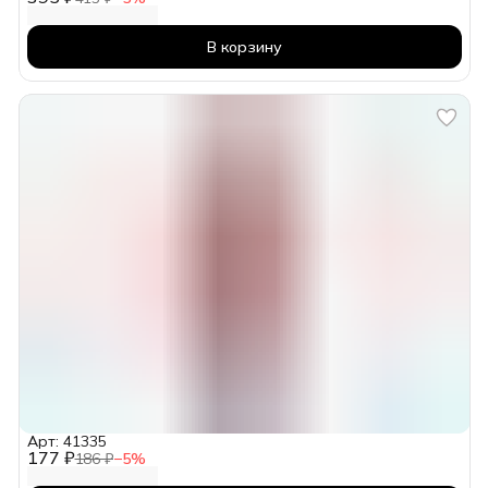
В корзину
Арт: 41335
177 ₽
186 ₽
−
5
%