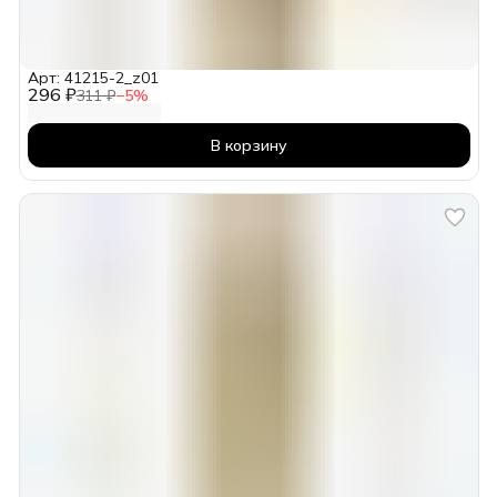
Арт: 41215-2_z01
296 ₽
311 ₽
−
5
%
В корзину