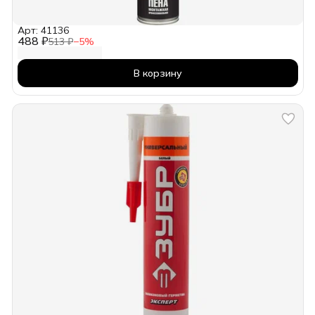
Арт: 41136
488 ₽
513 ₽
−
5
%
В корзину