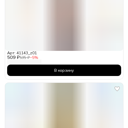
Арт: 41143_z01
509 ₽
535 ₽
−
5
%
В корзину