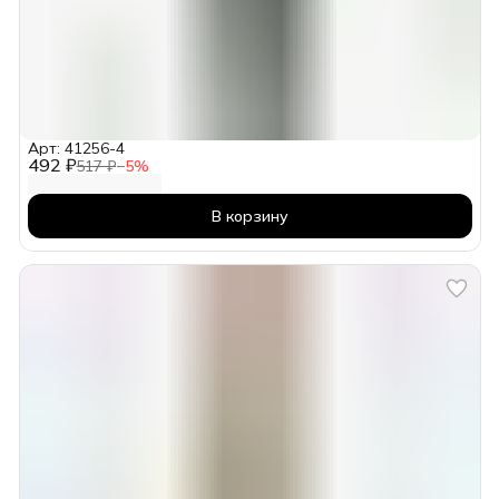
Арт: 41256-4
492 ₽
517 ₽
−
5
%
В корзину