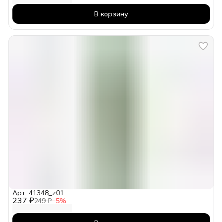
В корзину
Арт: 41348_z01
237 ₽
249 ₽
−
5
%