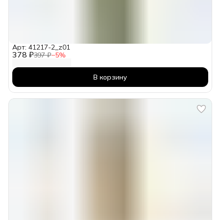
Арт: 41217-2_z01
378 ₽
397 ₽
−
5
%
В корзину