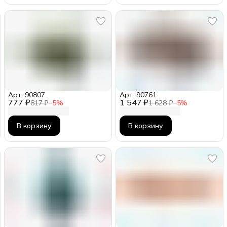
Арт: 90807
Арт: 90761
777 ₽
1 547 ₽
817 ₽
−
5
%
1 628 ₽
−
5
%
В корзину
В корзину