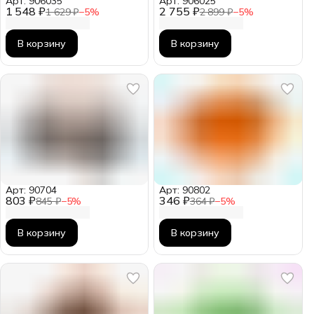
Арт: 906035
Арт: 906025
1 548 ₽
2 755 ₽
1 629 ₽
−
5
%
2 899 ₽
−
5
%
В корзину
В корзину
Арт: 90704
Арт: 90802
803 ₽
346 ₽
845 ₽
−
5
%
364 ₽
−
5
%
В корзину
В корзину