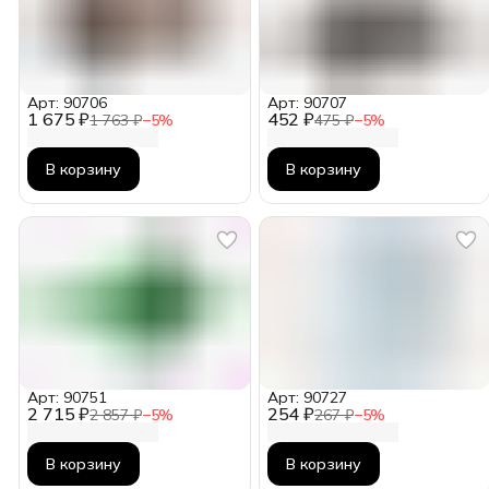
Арт: 90706
Арт: 90707
1 675 ₽
452 ₽
1 763 ₽
−
5
%
475 ₽
−
5
%
В корзину
В корзину
Арт: 90751
Арт: 90727
2 715 ₽
254 ₽
2 857 ₽
−
5
%
267 ₽
−
5
%
В корзину
В корзину