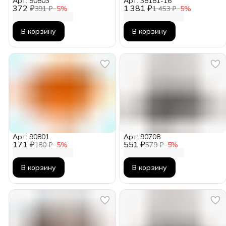
Арт: 90803
Арт: 38181-16
372 ₽
1 381 ₽
391 ₽
−
5
%
1 453 ₽
−
5
%
В корзину
В корзину
Арт: 90801
Арт: 90708
171 ₽
551 ₽
180 ₽
−
5
%
579 ₽
−
5
%
В корзину
В корзину