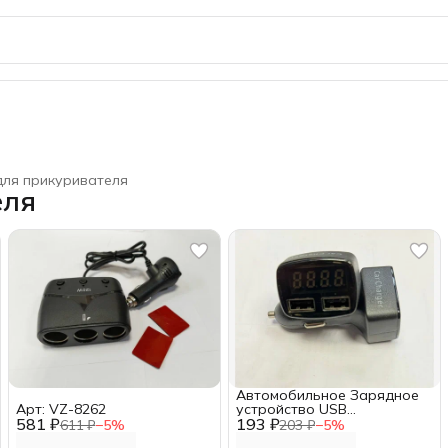
для прикуривателя
еля
Автомобильное Зарядное
Арт: VZ-8262
устройство USB
581 ₽
193 ₽
прикуривателя c
611 ₽
−
5
%
203 ₽
−
5
%
указателем напряжения