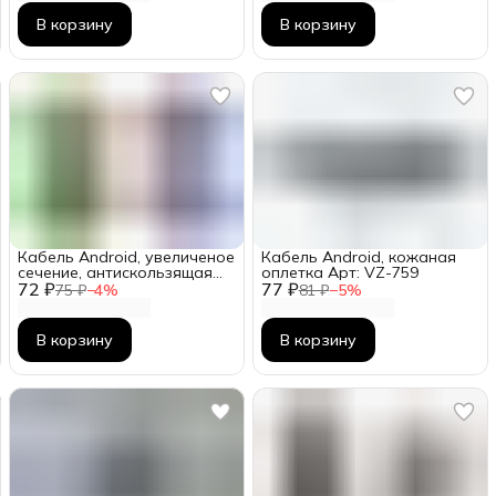
В корзину
В корзину
Кабель Android, увеличеное
Кабель Android, кожаная
сечение, антискользящая
оплетка Арт: VZ-759
72 ₽
оплётка, штекер
77 ₽
75 ₽
−
4
%
81 ₽
−
5
%
повышенной прочности
В корзину
В корзину