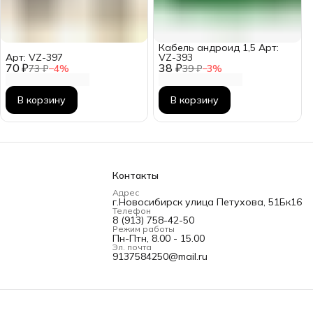
Кабель андроид 1,5 Арт:
Арт: VZ-397
VZ-393
70 ₽
38 ₽
73 ₽
−
4
%
39 ₽
−
3
%
В корзину
В корзину
Контакты
Адрес
г.Новосибирск улица Петухова, 51Бк16
Телефон
8 (913) 758-42-50
Режим работы
Пн-Птн, 8.00 - 15.00
Эл. почта
9137584250@mail.ru