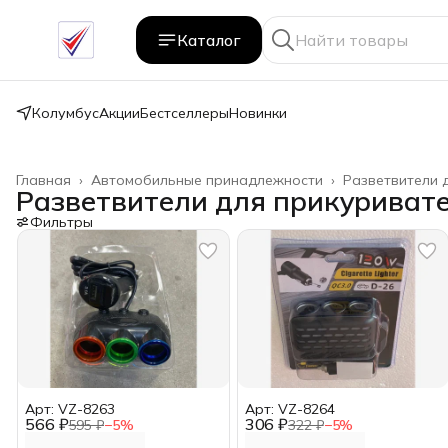
Каталог
Колумбус
Акции
Бестселлеры
Новинки
Главная
›
Автомобильные принадлежности
›
Разветвители 
Разветвители для прикуриват
Фильтры
Арт: VZ-8263
Арт: VZ-8264
566 ₽
306 ₽
595 ₽
−
5
%
322 ₽
−
5
%