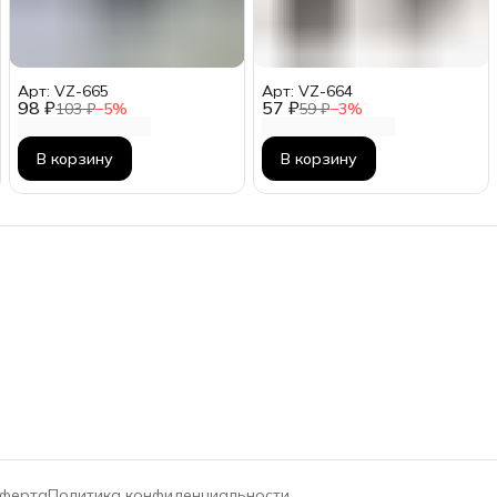
Арт: VZ-665
Арт: VZ-664
98 ₽
57 ₽
103 ₽
−
5
%
59 ₽
−
3
%
В корзину
В корзину
ферта
Политика конфиденциальности