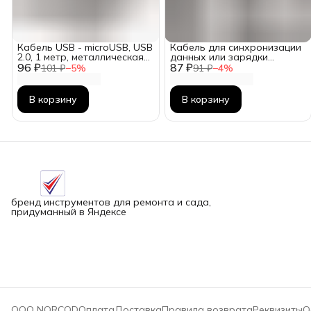
Кабель USB - microUSB, USB
Кабель для синхронизации
2.0, 1 метр, металлическая
данных или зарядки
96 ₽
оплетка Арт: VZ-667
87 ₽
устройств Apple, до 2.4A
101 ₽
−
5
%
91 ₽
−
4
%
В корзину
В корзину
бренд инструментов для ремонта и сада,
придуманный в Яндексе
ООО NORCOD
Оплата
Доставка
Правила возврата
Реквизиты
О