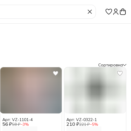
Сортировка
Арт: VZ-1101-4
Арт: VZ-0322-1
56 ₽
210 ₽
58 ₽
−
3
%
221 ₽
−
5
%