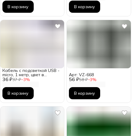
В корзину
В корзину
Кабель с подсветкой USB -
micro, 1 метр, цвет в
Арт: VZ-668
36 ₽
ассортименте Арт: VZ-419-1
56 ₽
37 ₽
−
3
%
58 ₽
−
3
%
В корзину
В корзину