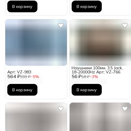
В корзину
В корзину
Наушники 100мм, 3,5 Jack,
Арт: VZ-983
18-20000Hz Арт: VZ-766
564 ₽
56 ₽
593 ₽
−
5
%
58 ₽
−
3
%
В корзину
В корзину