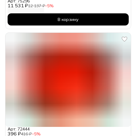
Арт: 75296
11 531 ₽
12 137 ₽
−
5
%
В корзину
Арт: 72444
396 ₽
416 ₽
−
5
%