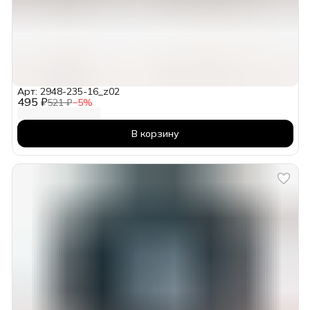
Арт: 2948-235-16_z02
495 ₽
521 ₽
−
5
%
В корзину