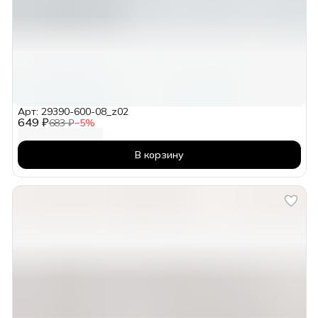
Арт: 29390-600-08_z02
649 ₽
683 ₽
−
5
%
В корзину