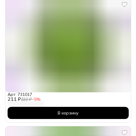
Арт: 731017
211 ₽
222 ₽
−
5
%
В корзину