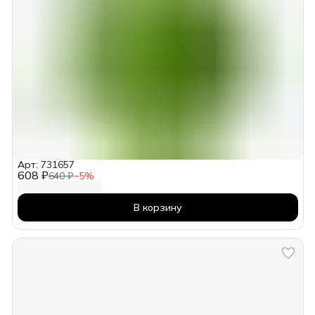
Арт: 731657
608 ₽
640 ₽
−
5
%
В корзину