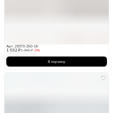
Арт: 29370-250-16
1 032 ₽
1 086 ₽
−
5
%
В корзину