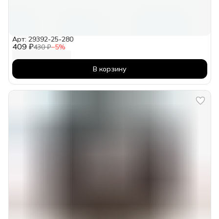
Арт: 29392-25-280
409 ₽
430 ₽
−
5
%
В корзину