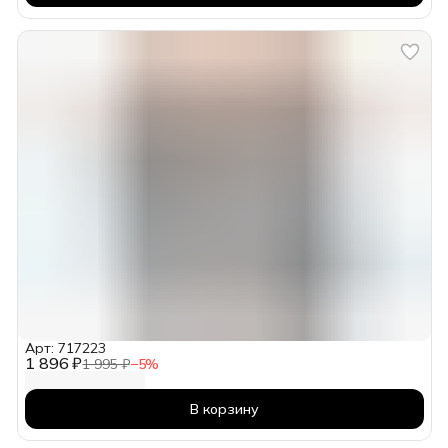
Арт: 717223
1 896 ₽
1 995 ₽
−
5
%
В корзину