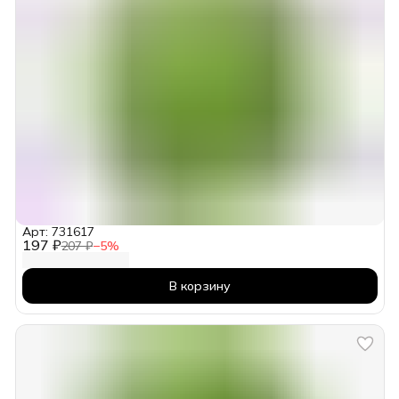
Арт: 731617
197 ₽
207 ₽
−
5
%
В корзину