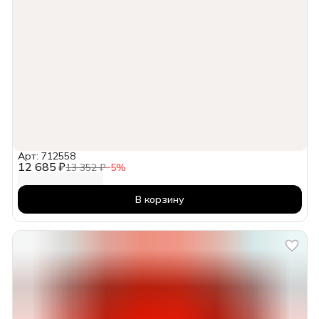
Арт: 712558
12 685 ₽
13 352 ₽
−
5
%
В корзину