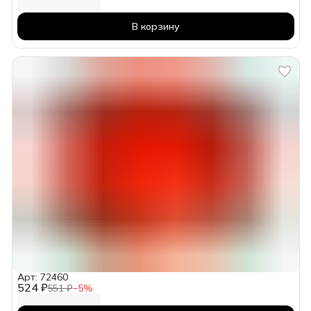
В корзину
Арт: 72460
524 ₽
551 ₽
−
5
%