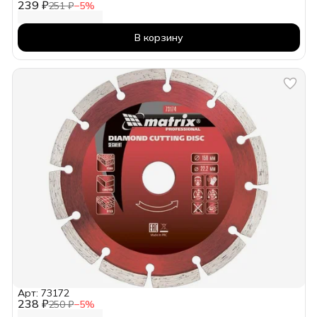
239 ₽
251 ₽
−
5
%
В корзину
Арт: 73172
238 ₽
250 ₽
−
5
%