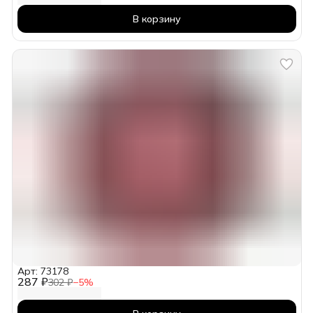
В корзину
Арт: 73178
287 ₽
302 ₽
−
5
%