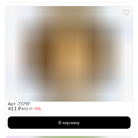
Арт: 73797
411 ₽
432 ₽
−
5
%
В корзину