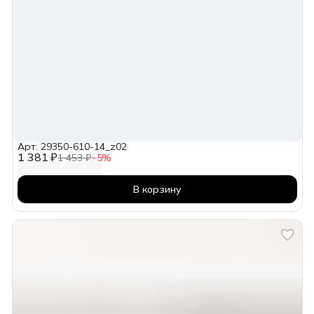
Арт: 29350-610-14_z02
1 381 ₽
1 453 ₽
−
5
%
В корзину