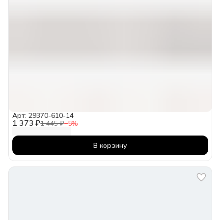
Арт: 29370-610-14
1 373 ₽
1 445 ₽
−
5
%
В корзину