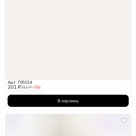
Арт: 705014
201 ₽
211 ₽
−
5
%
В корзину