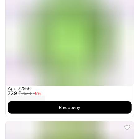
Арт: 72956
729 ₽
767 ₽
−
5
%
В корзину