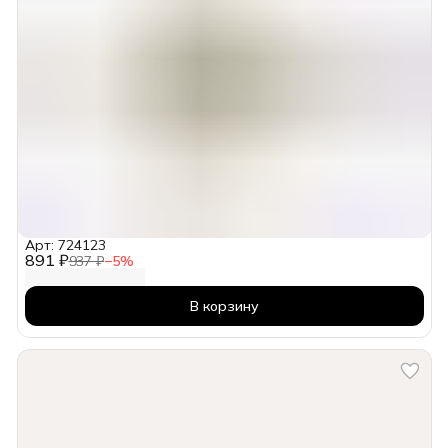
Арт: 724123
891 ₽
937 ₽
−
5
%
В корзину