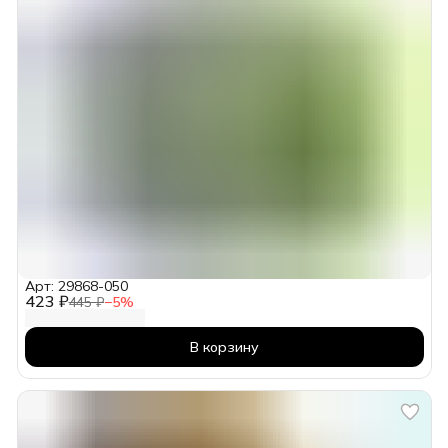
Арт: 29868-050
423 ₽
445 ₽
−
5
%
В корзину