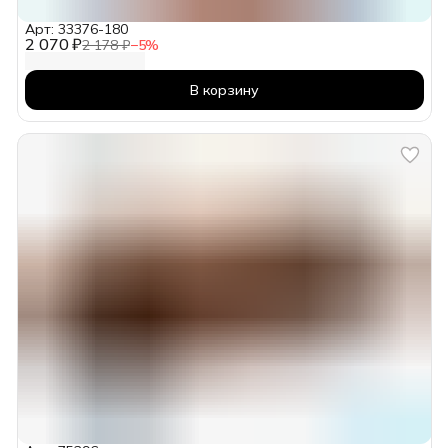
Арт: 33376-180
2 070 ₽
2 178 ₽
−
5
%
В корзину