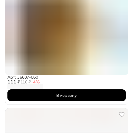
Арт: 36607-060
111 ₽
116 ₽
−
4
%
В корзину