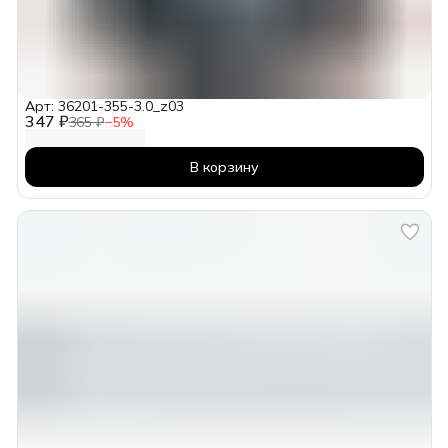
Арт: 36201-355-3.0_z03
347 ₽
365 ₽
−
5
%
В корзину