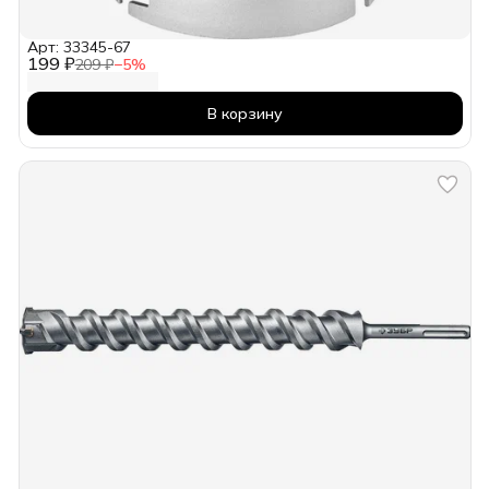
Арт: 33345-67
199 ₽
209 ₽
−
5
%
В корзину