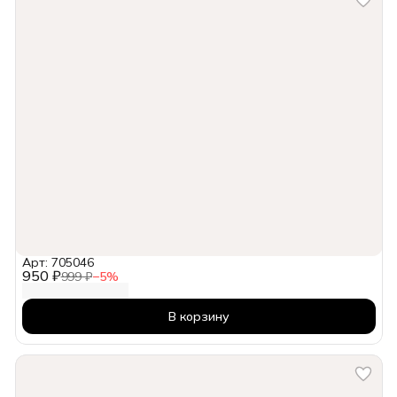
Арт: 705046
950 ₽
999 ₽
−
5
%
В корзину