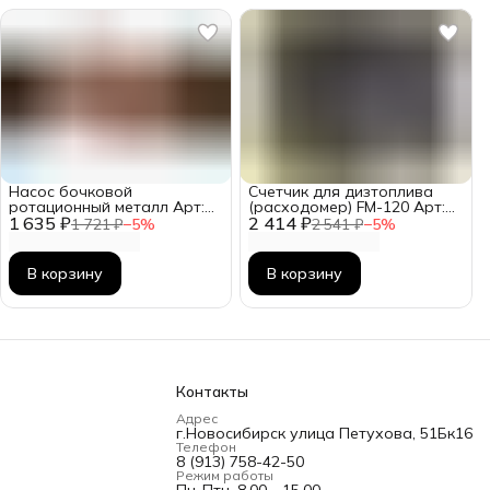
Насос бочковой
Счетчик для дизтоплива
ротационный металл Арт:
(расходомер) FM-120 Арт:
1 635 ₽
VZ-16
2 414 ₽
VZ-508-1
1 721 ₽
−
5
%
2 541 ₽
−
5
%
В корзину
В корзину
Контакты
Адрес
г.Новосибирск улица Петухова, 51Бк16
Телефон
8 (913) 758-42-50
Режим работы