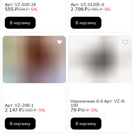
Арт: VZ-500-24
Арт: VZ-01265-6
555 ₽
2 798 ₽
584 ₽
−
5
%
2 945 ₽
−
5
%
В корзину
В корзину
Наконечник 6-6 Арт: VZ-8-
Арт: VZ-208-1
100
2 147 ₽
79 ₽
2 260 ₽
−
5
%
83 ₽
−
5
%
В корзину
В корзину