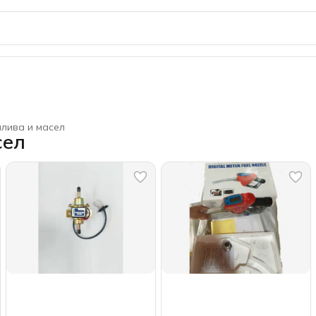
плива и масел
сел