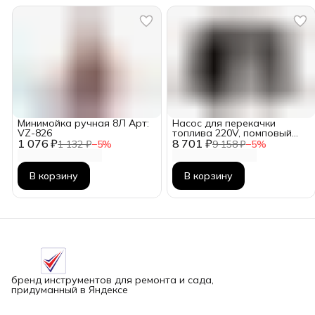
Минимойка ручная 8Л Арт:
Насос для перекачки
VZ-826
топлива 220V, помповый
1 076 ₽
8 701 ₽
(550Вт, 60 л/мин.) АТ-0293
1 132 ₽
−
5
%
9 158 ₽
−
5
%
В корзину
В корзину
бренд инструментов для ремонта и сада,
придуманный в Яндексе