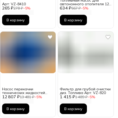
Топливный насос для
Арт: VZ-8410
автономного отопителя 12в
265 ₽
634 ₽
Арт: VZ-7006
278 ₽
−
5
%
667 ₽
−
5
%
В корзину
В корзину
Насос перекачки
Фильтр для грубой очистки
технических жидкостей
диз. Топлива Арт: VZ-820
12 807 ₽
550W Арт: VZ-822
1 415 ₽
13 481 ₽
−
5
%
1 489 ₽
−
5
%
В корзину
В корзину