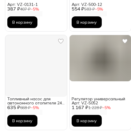
Арт: VZ-0131-1
Арт: VZ-500-12
387 ₽
554 ₽
407 ₽
−
5
%
583 ₽
−
5
%
В корзину
В корзину
Топливный насос для
Регулятор универсальный
автономного отопителя 24в
Арт: VZ-5052
635 ₽
Арт: VZ-7007
1 167 ₽
668 ₽
−
5
%
1 228 ₽
−
5
%
В корзину
В корзину