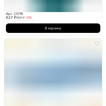
Арт: 23795
627 ₽
660 ₽
−
5
%
В корзину