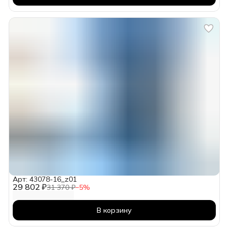
Арт: 43078-16_z01
29 802 ₽
31 370 ₽
−
5
%
В корзину