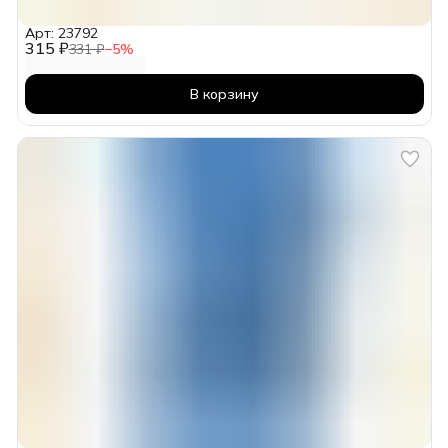
Арт: 23792
315 ₽
331 ₽
−
5
%
В корзину