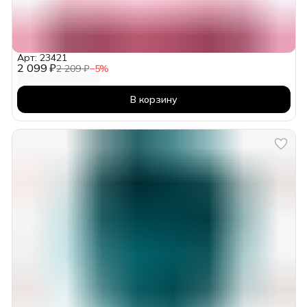
Арт: 23421
2 099 ₽
2 209 ₽
−
5
%
В корзину