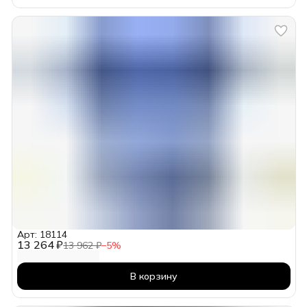
Арт: 18114
13 264 ₽
13 962 ₽
−
5
%
В корзину