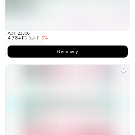
Арт: 23306
4 764 ₽
5 014 ₽
−
5
%
В корзину