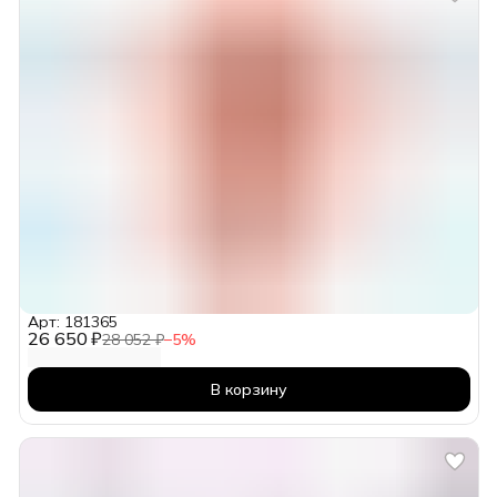
Арт: 181365
26 650 ₽
28 052 ₽
−
5
%
В корзину