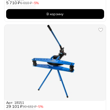
5 710 ₽
6 010 ₽
−
5
%
В корзину
Арт: 18151
29 101 ₽
30 632 ₽
−
5
%