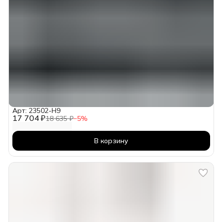
Арт: 23502-H9
17 704 ₽
18 635 ₽
−
5
%
В корзину