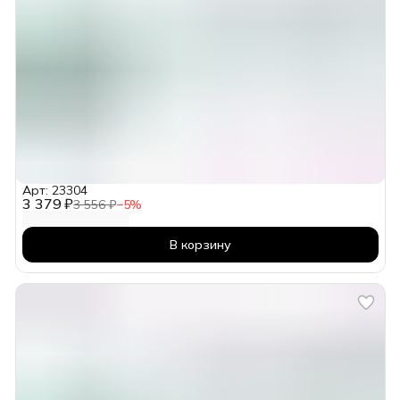
Арт: 23304
3 379 ₽
3 556 ₽
−
5
%
В корзину