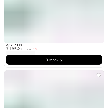
Арт: 23303
3 185 ₽
3 352 ₽
−
5
%
В корзину