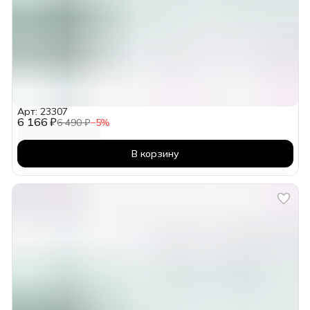
Арт: 23307
6 166 ₽
6 490 ₽
−
5
%
В корзину