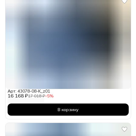
Арт: 43078-08-K_z01
16 168 ₽
17 018 ₽
−
5
%
В корзину