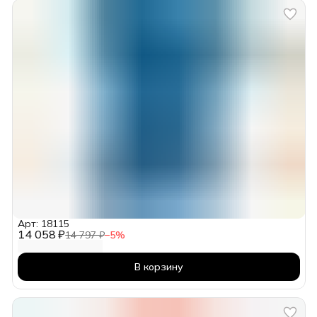
Арт: 18115
14 058 ₽
14 797 ₽
−
5
%
В корзину