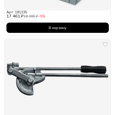
Арт: 181335
17 461 ₽
18 380 ₽
−
5
%
В корзину