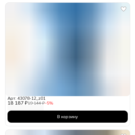
Арт: 43078-12_z01
18 187 ₽
19 144 ₽
−
5
%
В корзину