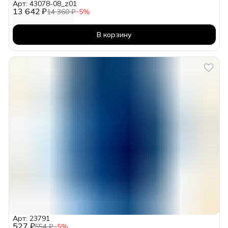
Арт: 43078-08_z01
13 642 ₽
14 360 ₽
−
5
%
В корзину
Арт: 23791
527 ₽
554 ₽
−
5
%