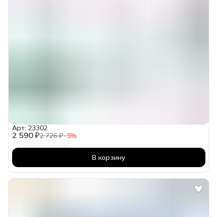
Арт: 23302
2 590 ₽
2 726 ₽
−
5
%
В корзину