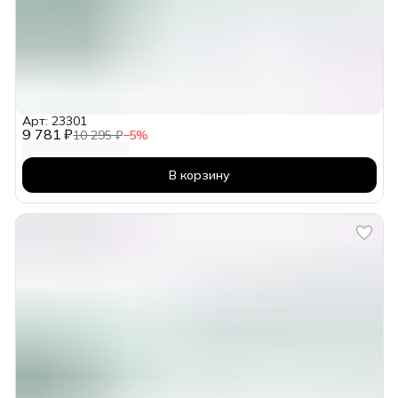
Арт: 23301
9 781 ₽
10 295 ₽
−
5
%
В корзину