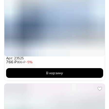
Арт: 23525
766 ₽
806 ₽
−
5
%
В корзину