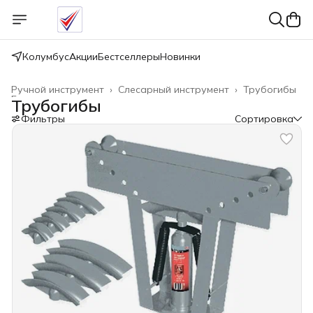
Колумбус
Акции
Бестселлеры
Новинки
Ручной инструмент
›
Слесарный инструмент
›
Трубогибы
Главная
›
Трубогибы
Фильтры
Сортировка