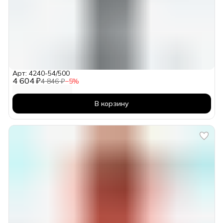
Арт: 4240-54/500
4 604 ₽
4 846 ₽
−
5
%
В корзину