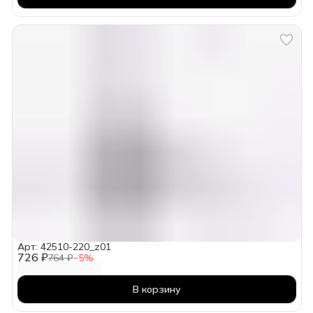
Арт: 42510-220_z01
726 ₽
764 ₽
−
5
%
В корзину