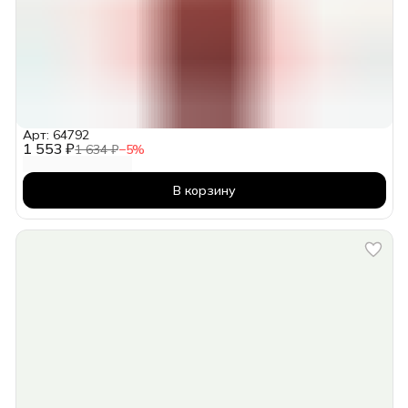
Арт: 64792
1 553 ₽
1 634 ₽
−
5
%
В корзину