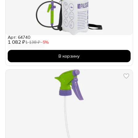
Арт: 64740
1 082 ₽
1 138 ₽
−
5
%
В корзину