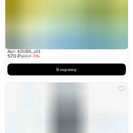
Арт: 425055_z01
570 ₽
600 ₽
−
5
%
В корзину