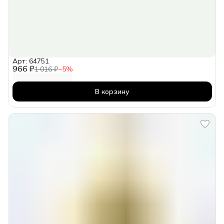
Арт: 64751
966 ₽
1 016 ₽
−
5
%
В корзину