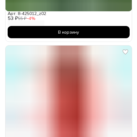
Арт: 8-425012_z02
53 ₽
55 ₽
−
4
%
В корзину