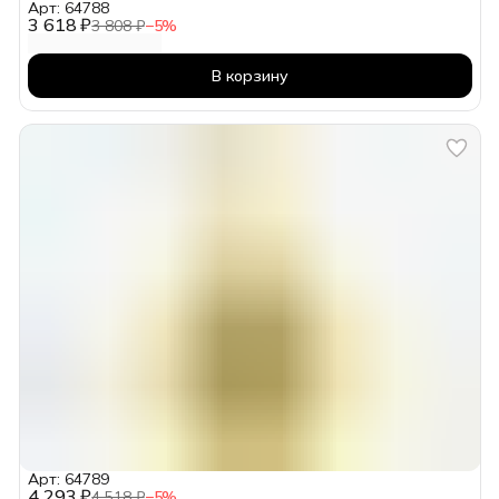
Арт: 64788
3 618 ₽
3 808 ₽
−
5
%
В корзину
Арт: 64789
4 293 ₽
4 518 ₽
−
5
%