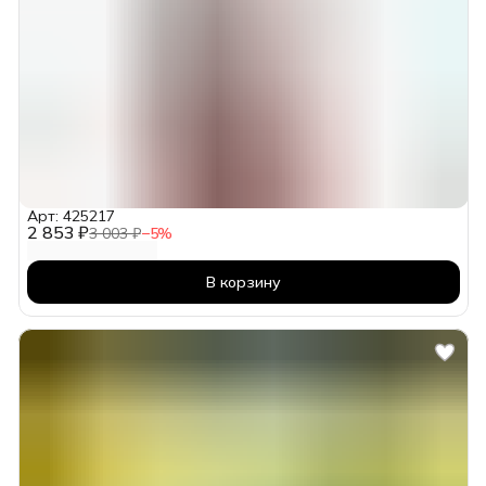
Арт: 425217
2 853 ₽
3 003 ₽
−
5
%
В корзину