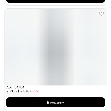
Арт: 64784
2 765 ₽
2 910 ₽
−
5
%
В корзину