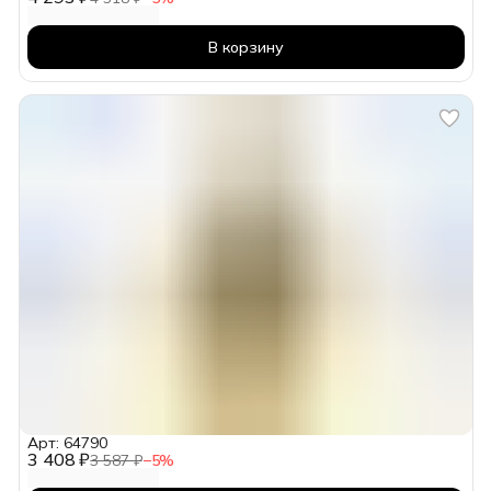
В корзину
Арт: 64790
3 408 ₽
3 587 ₽
−
5
%