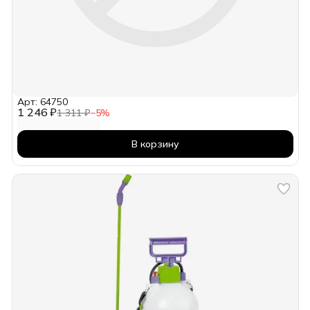
Арт: 64750
1 246 ₽
1 311 ₽
−
5
%
В корзину