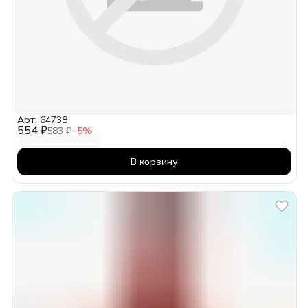
Арт: 64738
554 ₽
583 ₽
−
5
%
В корзину