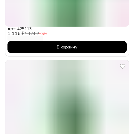
Арт: 425113
1 116 ₽
1 174 ₽
−
5
%
В корзину