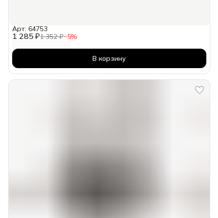
Арт: 64753
1 285 ₽
1 352 ₽
−
5
%
В корзину