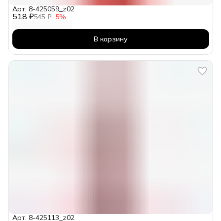
Арт: 8-425059_z02
518 ₽
545 ₽
−
5
%
В корзину
Арт: 8-425113_z02