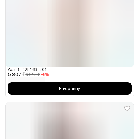
Арт: 8-425163_z01
5 907 ₽
6 217 ₽
−
5
%
В корзину