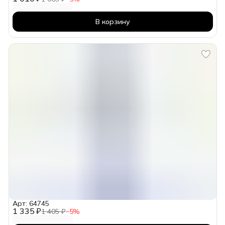
В корзину
Арт: 64745
1 335 ₽
1 405 ₽
−
5
%