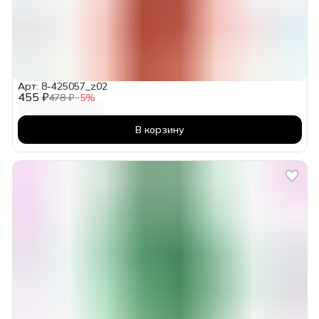
Арт: 8-425057_z02
455 ₽
478 ₽
−
5
%
В корзину