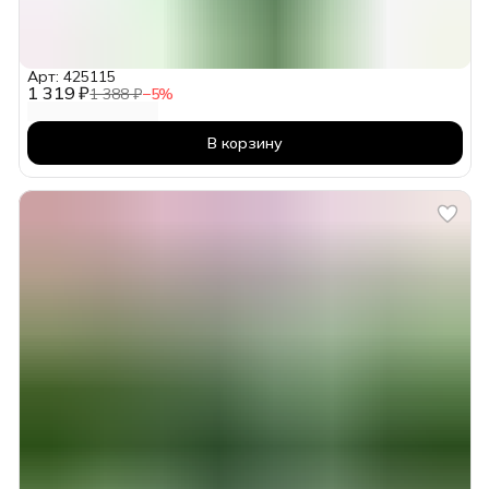
Арт: 425115
1 319 ₽
1 388 ₽
−
5
%
В корзину