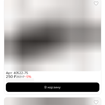
Арт: 40522-75
250 ₽
263 ₽
−
5
%
В корзину