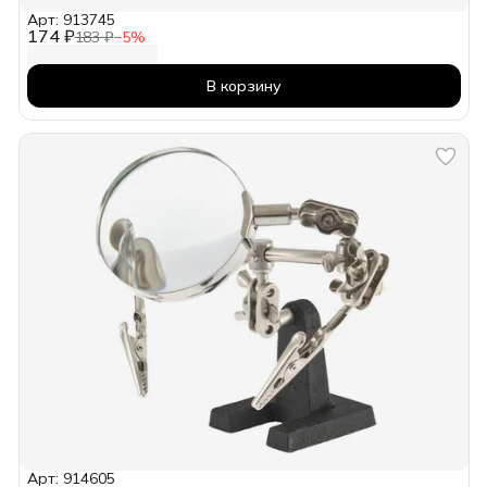
Арт: 913745
174 ₽
183 ₽
−
5
%
В корзину
Арт: 914605