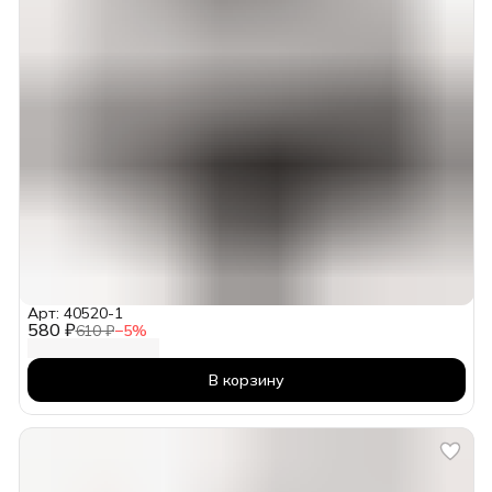
Арт: 40520-1
580 ₽
610 ₽
−
5
%
В корзину