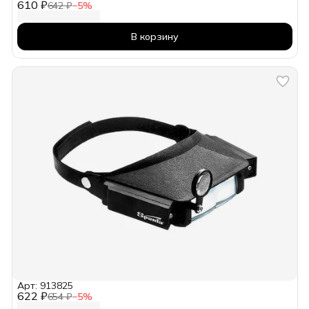
610 ₽
642 ₽
−
5
%
В корзину
Арт: 913825
622 ₽
654 ₽
−
5
%