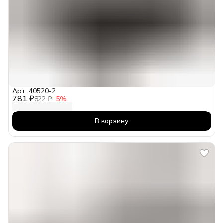
Арт: 40520-2
781 ₽
822 ₽
−
5
%
В корзину