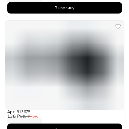
В корзину
Арт: 913675
138 ₽
145 ₽
−
5
%