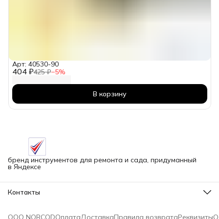
Арт: 40530-90
404 ₽
425 ₽
−
5
%
В корзину
бренд инструментов для ремонта и сада, придуманный
в Яндексе
Контакты
Адрес
г.Новосибирск улица Петухова, 51Бк16
ООО NORCOD
Оплата
Доставка
Правила возврата
Реквизиты
О
Телефон