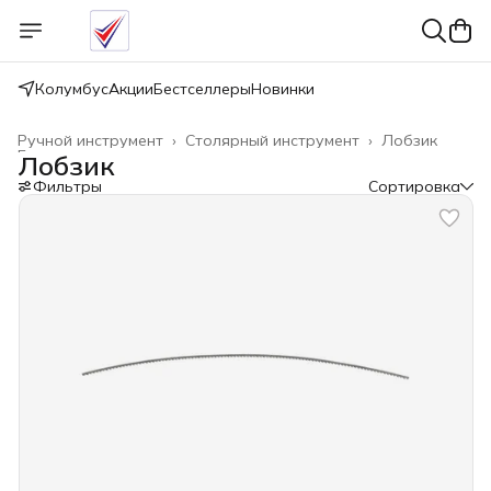
Колумбус
Акции
Бестселлеры
Новинки
Ручной инструмент
›
Столярный инструмент
›
Лобзик
Главная
›
Лобзик
Фильтры
Сортировка