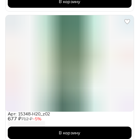
В корзину
Арт: 15348-H20_z02
677 ₽
712 ₽
−
5
%
В корзину