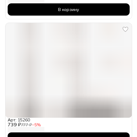
В корзину
Арт: 15260
739 ₽
777 ₽
−
5
%