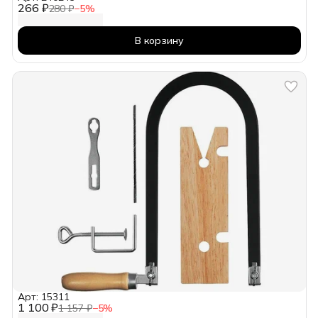
266 ₽
280 ₽
−
5
%
В корзину
Арт: 15311
1 100 ₽
1 157 ₽
−
5
%