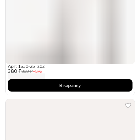
Арт: 1530-25_z02
380 ₽
399 ₽
−
5
%
В корзину