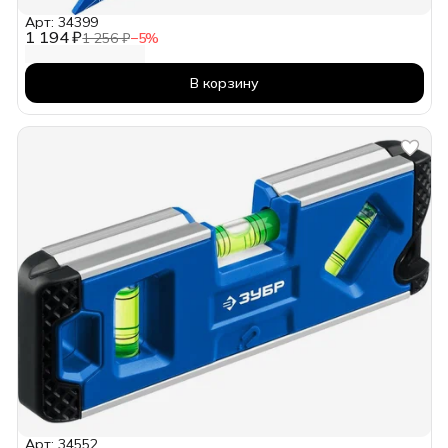
Арт: 34399
1 194 ₽
1 256 ₽
−
5
%
В корзину
Арт: 34552