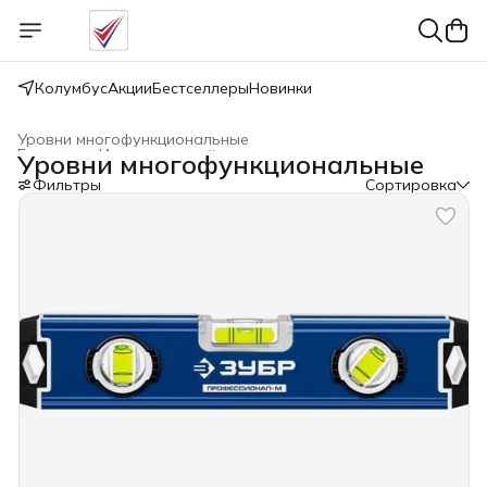
Колумбус
Акции
Бестселлеры
Новинки
Уровни многофункциональные
Главная
›
Измерительный инструмент
›
Уровни многофункциональные
Фильтры
Сортировка