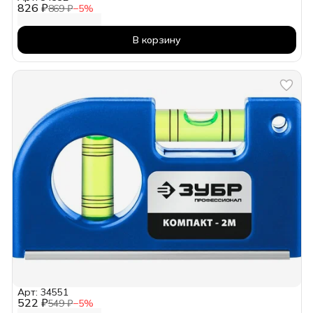
826 ₽
869 ₽
−
5
%
В корзину
Арт: 34551
522 ₽
549 ₽
−
5
%