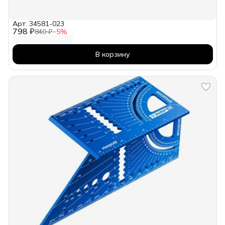
Арт: 34581-023
798 ₽
840 ₽
−
5
%
В корзину