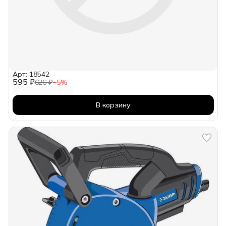
Арт: 18542
595 ₽
626 ₽
−
5
%
В корзину