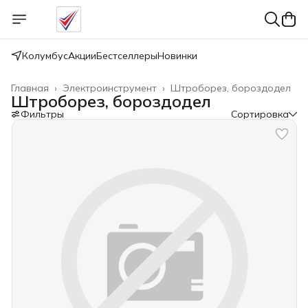
Колумбус
Акции
Бестселлеры
Новинки
Главная
›
Электроинструмент
›
Штроборез, бороздодел
Штроборез, бороздодел
Фильтры
Сортировка