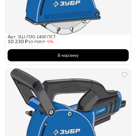
Арт: ЗШ-П30-1400 ПСТ
10 230 ₽
10 768 ₽
−
5
%
В корзину