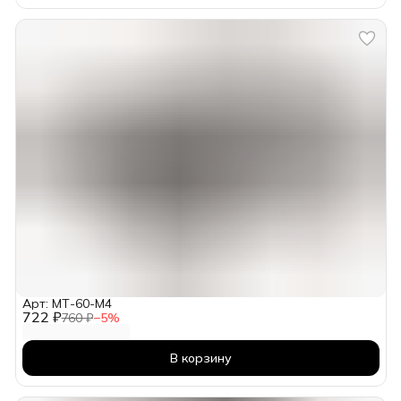
Арт: МТ-60-М4
722 ₽
760 ₽
−
5
%
В корзину