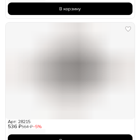
В корзину
Арт: 28215
536 ₽
564 ₽
−
5
%