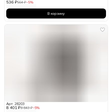
536 ₽
564 ₽
−
5
%
В корзину
Арт: 28203
8 401 ₽
8 843 ₽
−
5
%