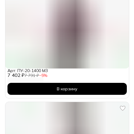
Арт: ПУ-20-1400 М3
7 402 ₽
7 791 ₽
−
5
%
В корзину