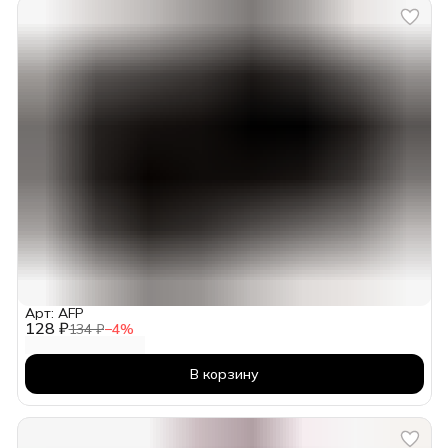
Арт: AFP
128 ₽
134 ₽
−
4
%
В корзину