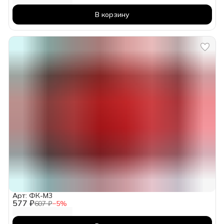
В корзину
Арт: ФК-М3
577 ₽
607 ₽
−
5
%