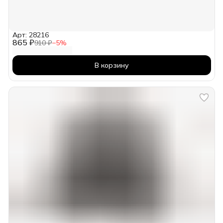
Арт: 28216
865 ₽
910 ₽
−
5
%
В корзину