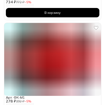
734 ₽
772 ₽
−
5
%
В корзину
Арт: ФК-М1
278 ₽
292 ₽
−
5
%