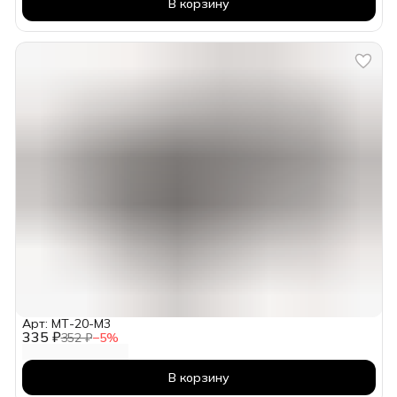
В корзину
Арт: МТ-20-М3
335 ₽
352 ₽
−
5
%
В корзину