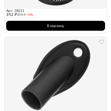
Арт: 28211
352 ₽
370 ₽
−
5
%
В корзину