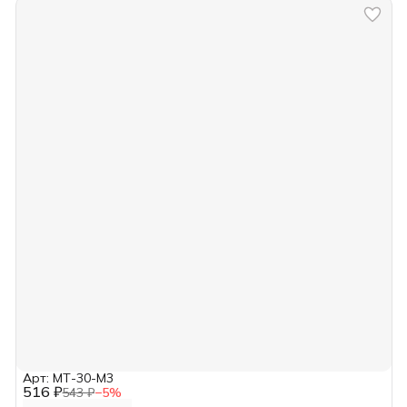
Арт: МТ-30-М3
516 ₽
543 ₽
−
5
%