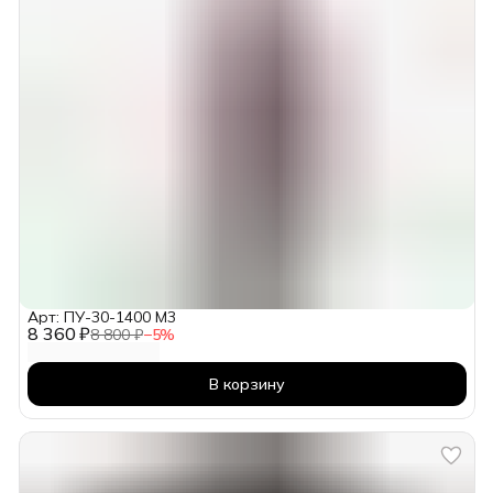
Арт: ПУ-30-1400 М3
8 360 ₽
8 800 ₽
−
5
%
В корзину