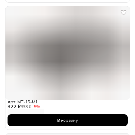
Арт: МТ-15-М1
322 ₽
338 ₽
−
5
%
В корзину