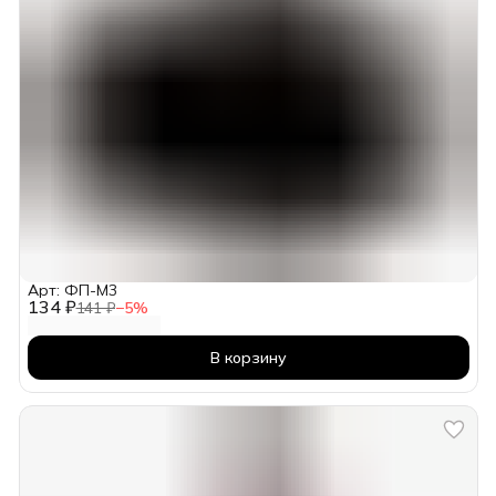
Арт: ФП-М3
134 ₽
141 ₽
−
5
%
В корзину