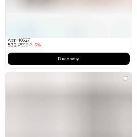
Арт: 40527
532 ₽
559 ₽
−
5
%
В корзину