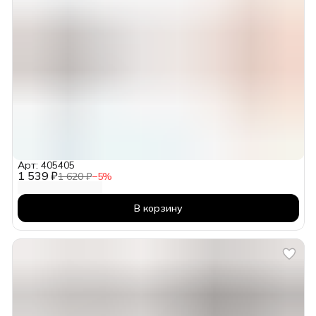
Арт: 405405
1 539 ₽
1 620 ₽
−
5
%
В корзину