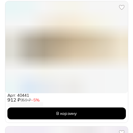
Арт: 40441
912 ₽
959 ₽
−
5
%
В корзину