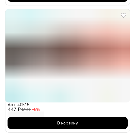
Арт: 40515
447 ₽
470 ₽
−
5
%
В корзину