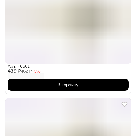
Арт: 40601
439 ₽
462 ₽
−
5
%
В корзину