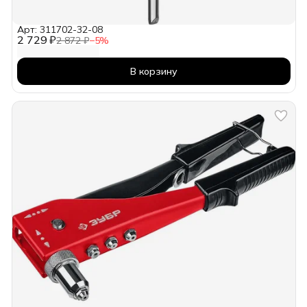
Арт: 311702-32-08
2 729 ₽
2 872 ₽
−
5
%
В корзину