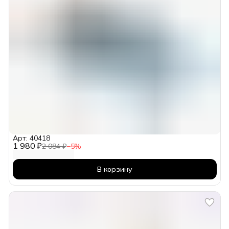
Арт: 40418
1 980 ₽
2 084 ₽
−
5
%
В корзину