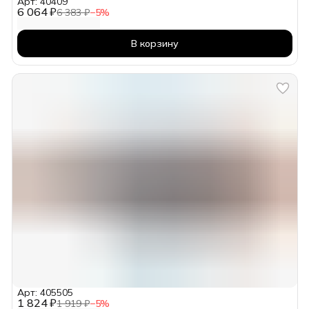
Арт: 40409
6 064 ₽
6 383 ₽
−
5
%
В корзину
Арт: 405505
1 824 ₽
1 919 ₽
−
5
%