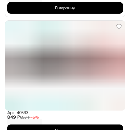
В корзину
Арт: 40533
849 ₽
893 ₽
−
5
%