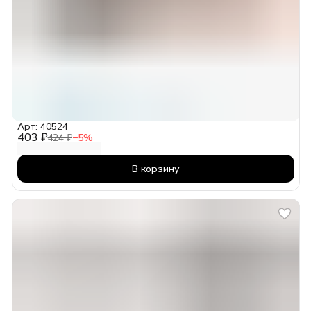
Арт: 40524
403 ₽
424 ₽
−
5
%
В корзину