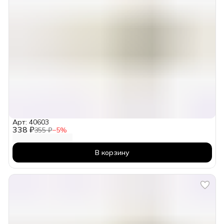
Арт: 40603
338 ₽
355 ₽
−
5
%
В корзину