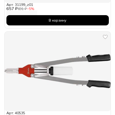
Арт: 31199_z01
657 ₽
691 ₽
−
5
%
В корзину
Арт: 40535