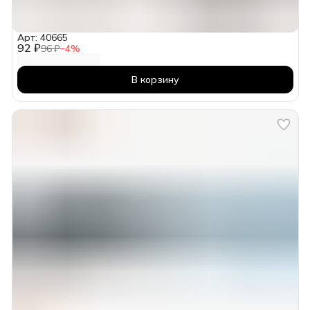
Арт: 40665
92 ₽
96 ₽
−
4
%
В корзину