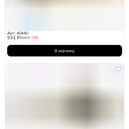
Арт: 40440
531 ₽
558 ₽
−
5
%
В корзину