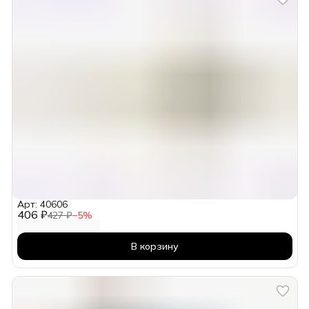
Арт: 40606
406 ₽
427 ₽
−
5
%
В корзину