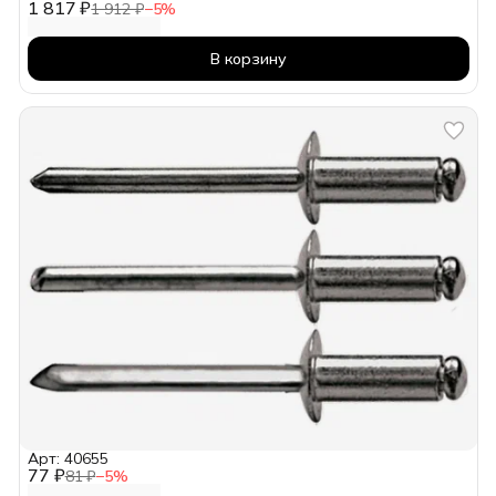
1 817 ₽
1 912 ₽
−
5
%
В корзину
Арт: 40655
77 ₽
81 ₽
−
5
%