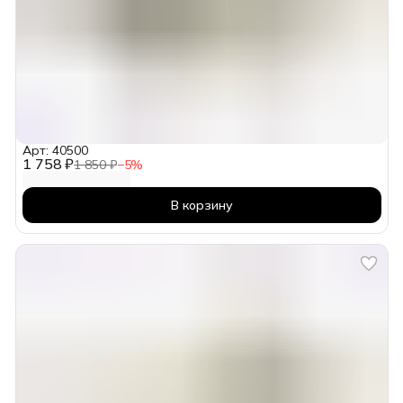
Арт: 40500
1 758 ₽
1 850 ₽
−
5
%
В корзину