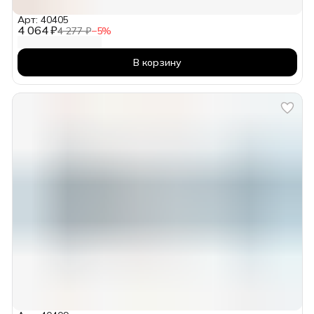
Арт: 40405
4 064 ₽
4 277 ₽
−
5
%
В корзину