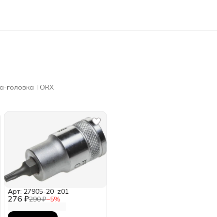
а-головка TORX
Арт: 27905-20_z01
276 ₽
290 ₽
−
5
%