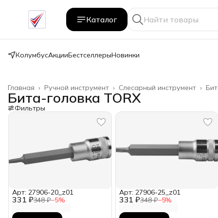
Каталог
Колумбус
Акции
Бестселлеры
Новинки
Главная
›
Ручной инструмент
›
Слесарный инструмент
›
Бит
Бита-головка TORX
Фильтры
Арт: 27906-20_z01
Арт: 27906-25_z01
331 ₽
331 ₽
348 ₽
−
5
%
348 ₽
−
5
%