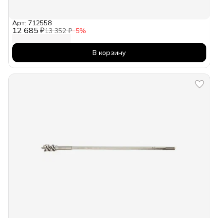
Арт: 712558
12 685 ₽
13 352 ₽
−
5
%
В корзину