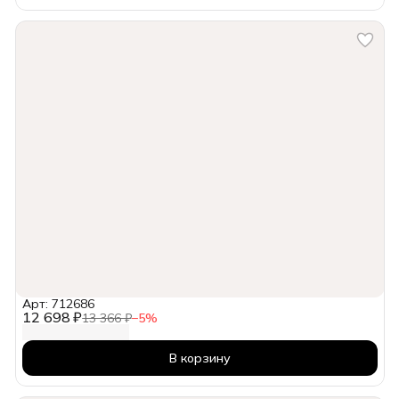
Арт: 712686
12 698 ₽
13 366 ₽
−
5
%
В корзину