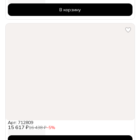
В корзину
Арт: 712809
15 617 ₽
16 438 ₽
−
5
%