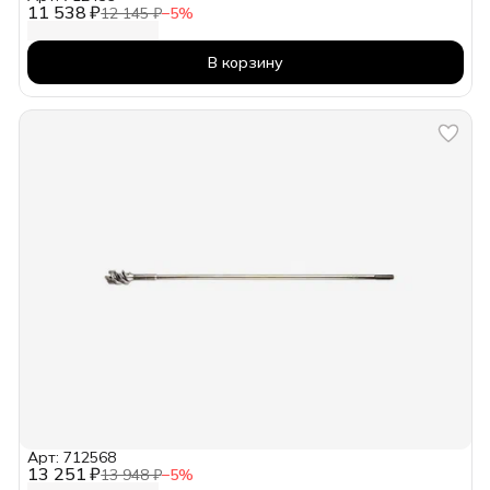
11 538 ₽
12 145 ₽
−
5
%
В корзину
Арт: 712568
13 251 ₽
13 948 ₽
−
5
%