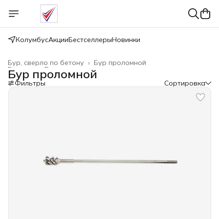
Колумбус
Акции
Бестселлеры
Новинки
Бур, сверло по бетону
›
Бур проломной
Главная
›
Расходные материалы
›
Бур проломной
Фильтры
Сортировка