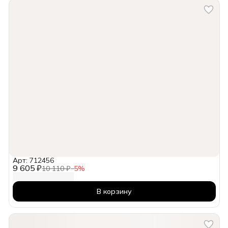
Арт: 712456
9 605 ₽
10 110 ₽
−
5
%
В корзину