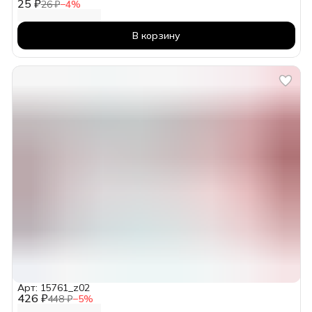
25 ₽
26 ₽
−
4
%
В корзину
Арт: 15761_z02
426 ₽
448 ₽
−
5
%