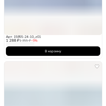
Арт: 15855-24-10_z01
1 288 ₽
1 355 ₽
−
5
%
В корзину