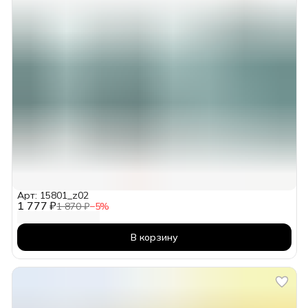
Арт: 15801_z02
1 777 ₽
1 870 ₽
−
5
%
В корзину