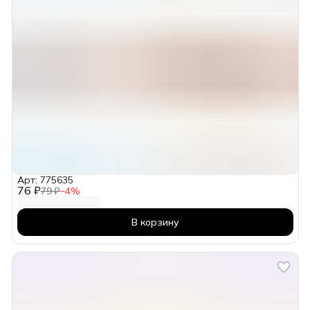
Арт: 775635
76 ₽
79 ₽
−
4
%
В корзину