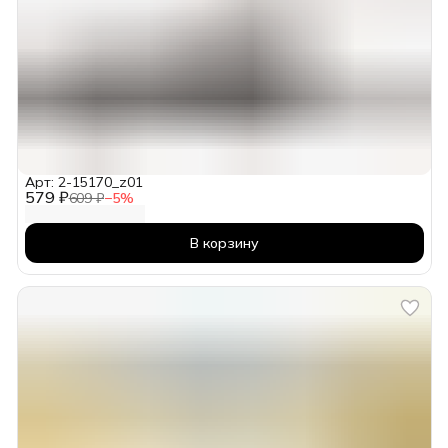
Арт: 2-15170_z01
579 ₽
609 ₽
−
5
%
В корзину