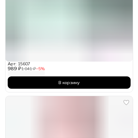
Арт: 15607
989 ₽
1 041 ₽
−
5
%
В корзину