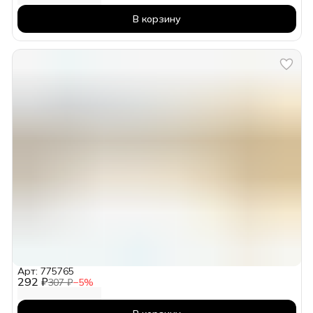
В корзину
Арт: 775765
292 ₽
307 ₽
−
5
%