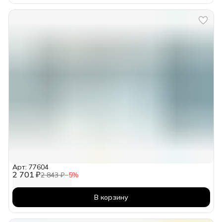
Арт: 77604
2 701 ₽
2 843 ₽
−
5
%
В корзину