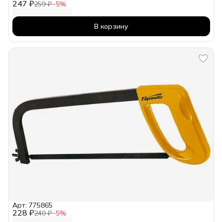
247 ₽
259 ₽
−
5
%
В корзину
Арт: 775865
228 ₽
240 ₽
−
5
%