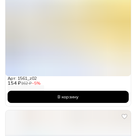
Арт: 1561_z02
154 ₽
162 ₽
−
5
%
В корзину