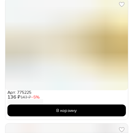
Арт: 775225
136 ₽
143 ₽
−
5
%
В корзину