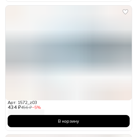
Арт: 1572_z03
434 ₽
456 ₽
−
5
%
В корзину