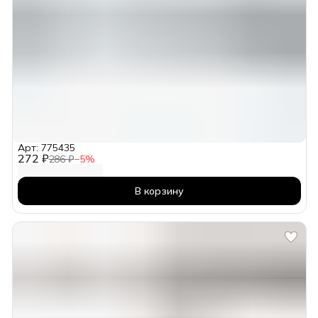
Арт: 775435
272 ₽
286 ₽
−
5
%
В корзину