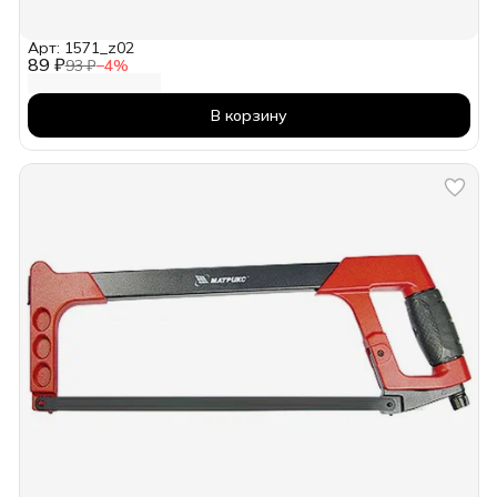
Арт: 1571_z02
89 ₽
93 ₽
−
4
%
В корзину