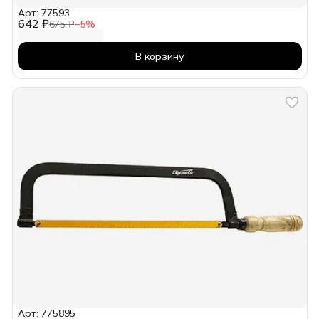
Арт: 77593
642 ₽
675 ₽
−
5
%
В корзину
Арт: 775895