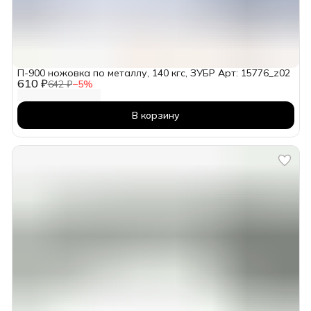
П-900 ножовка по металлу, 140 кгс, ЗУБР Арт: 15776_z02
610 ₽
642 ₽
−
5
%
В корзину