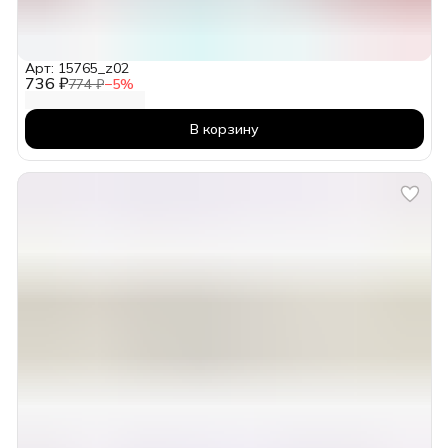
Арт: 15765_z02
736 ₽
774 ₽
−
5
%
В корзину