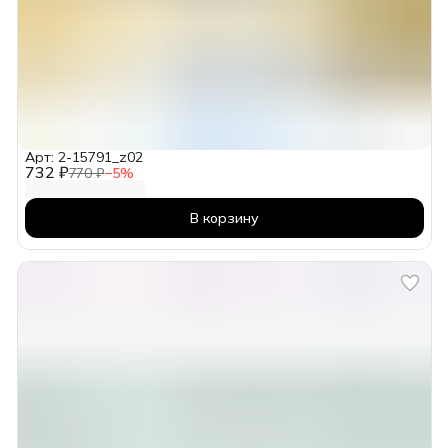
Арт: 2-15791_z02
732 ₽
770 ₽
−
5
%
В корзину