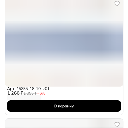
Арт: 15855-18-10_z01
1 288 ₽
1 355 ₽
−
5
%
В корзину