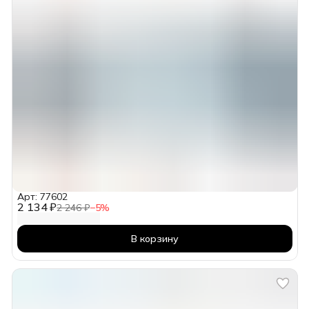
Арт: 77602
2 134 ₽
2 246 ₽
−
5
%
В корзину